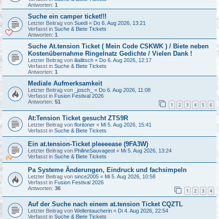
Antworten:
1
Suche ein camper ticket!!!
Letzter Beitrag von
Suedi
«
Do 6. Aug 2026, 13:21
Verfasst in
Suche & Biete Tickets
Antworten:
1
Suche At.tension Ticket ( Mein Code CSKWK ) / Biete neben
Kostenübernahme Ringelnatz Gedichte / Vielen Dank !
Letzter Beitrag von
iliailitsch
«
Do 6. Aug 2026, 12:17
Verfasst in
Suche & Biete Tickets
Antworten:
1
Mediale Aufmerksamkeit
Letzter Beitrag von
_josch_
«
Do 6. Aug 2026, 11:08
Verfasst in
Fusion Festival 2026
Antworten:
51
1
2
3
4
5
6
At:Tension Ticket gesucht ZTS9R
Letzter Beitrag von
floritoner
«
Mi 5. Aug 2026, 15:41
Verfasst in
Suche & Biete Tickets
Ein at.tension-Ticket pleeeease (9FA3W)
Letzter Beitrag von
PhilineSauvageot
«
Mi 5. Aug 2026, 13:24
Verfasst in
Suche & Biete Tickets
Pa Systeme Änderungen, Eindruck und fachsimpeln
Letzter Beitrag von
since2005
«
Mi 5. Aug 2026, 10:58
Verfasst in
Fusion Festival 2026
Antworten:
36
1
2
3
4
Auf der Suche nach einem at.tension Ticket CQZTL
Letzter Beitrag von
Wellentaucherin
«
Di 4. Aug 2026, 22:54
Verfasst in
Suche & Biete Tickets