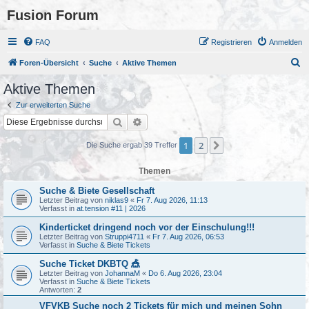
Fusion Forum
FAQ
Registrieren
Anmelden
S
Foren-Übersicht
Suche
Aktive Themen
u
Aktive Themen
c
Zur erweiterten Suche
h
Suche
Erweiterte Suche
e
1
2
Nächste
Die Suche ergab 39 Treffer
Themen
Suche & Biete Gesellschaft
Letzter Beitrag von
niklas9
«
Fr 7. Aug 2026, 11:13
Verfasst in
at.tension #11 | 2026
Kinderticket dringend noch vor der Einschulung!!!
Letzter Beitrag von
Struppi4711
«
Fr 7. Aug 2026, 06:53
Verfasst in
Suche & Biete Tickets
Suche Ticket DKBTQ 🎪
Letzter Beitrag von
JohannaM
«
Do 6. Aug 2026, 23:04
Verfasst in
Suche & Biete Tickets
Antworten:
2
VFVKB Suche noch 2 Tickets für mich und meinen Sohn