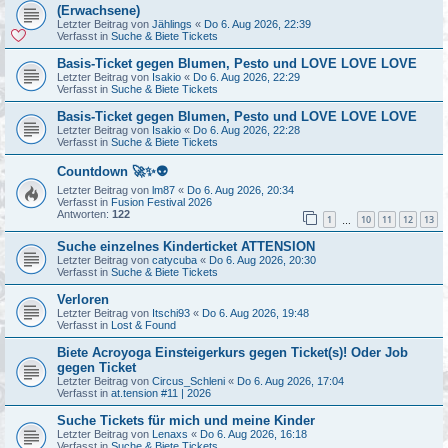
(Erwachsene)
Letzter Beitrag von
Jählings
«
Do 6. Aug 2026, 22:39
Verfasst in
Suche & Biete Tickets
Basis-Ticket gegen Blumen, Pesto und LOVE LOVE LOVE
Letzter Beitrag von
Isakio
«
Do 6. Aug 2026, 22:29
Verfasst in
Suche & Biete Tickets
Basis-Ticket gegen Blumen, Pesto und LOVE LOVE LOVE
Letzter Beitrag von
Isakio
«
Do 6. Aug 2026, 22:28
Verfasst in
Suche & Biete Tickets
Countdown 🚀✨👽
Letzter Beitrag von
lm87
«
Do 6. Aug 2026, 20:34
Verfasst in
Fusion Festival 2026
Antworten:
122
1
10
11
12
13
…
Suche einzelnes Kinderticket ATTENSION
Letzter Beitrag von
catycuba
«
Do 6. Aug 2026, 20:30
Verfasst in
Suche & Biete Tickets
Verloren
Letzter Beitrag von
Itschi93
«
Do 6. Aug 2026, 19:48
Verfasst in
Lost & Found
Biete Acroyoga Einsteigerkurs gegen Ticket(s)! Oder Job
gegen Ticket
Letzter Beitrag von
Circus_Schleni
«
Do 6. Aug 2026, 17:04
Verfasst in
at.tension #11 | 2026
Suche Tickets für mich und meine Kinder
Letzter Beitrag von
Lenaxs
«
Do 6. Aug 2026, 16:18
Verfasst in
Suche & Biete Tickets