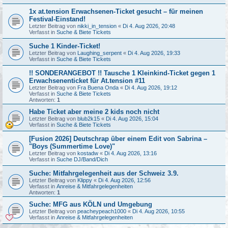
1x at.tension Erwachsenen-Ticket gesucht – für meinen
Festival-Einstand!
Letzter Beitrag von
nikki_in_tension
«
Di 4. Aug 2026, 20:48
Verfasst in
Suche & Biete Tickets
Suche 1 Kinder-Ticket!
Letzter Beitrag von
Laughing_serpent
«
Di 4. Aug 2026, 19:33
Verfasst in
Suche & Biete Tickets
!! SONDERANGEBOT !! Tausche 1 Kleinkind-Ticket gegen 1
Erwachsenenticket für At.tension #11
Letzter Beitrag von
Fra Buena Onda
«
Di 4. Aug 2026, 19:12
Verfasst in
Suche & Biete Tickets
Antworten:
1
Habe Ticket aber meine 2 kids noch nicht
Letzter Beitrag von
blub2k15
«
Di 4. Aug 2026, 15:04
Verfasst in
Suche & Biete Tickets
[Fusion 2026] Deutschrap über einem Edit von Sabrina –
"Boys (Summertime Love)"
Letzter Beitrag von
kostadw
«
Di 4. Aug 2026, 13:16
Verfasst in
Suche DJ/Band/Dich
Suche: Mitfahrgelegenheit aus der Schweiz 3.9.
Letzter Beitrag von
Klippy
«
Di 4. Aug 2026, 12:56
Verfasst in
Anreise & Mitfahrgelegenheiten
Antworten:
1
Suche: MFG aus KÖLN und Umgebung
Letzter Beitrag von
peacheypeach1000
«
Di 4. Aug 2026, 10:55
Verfasst in
Anreise & Mitfahrgelegenheiten