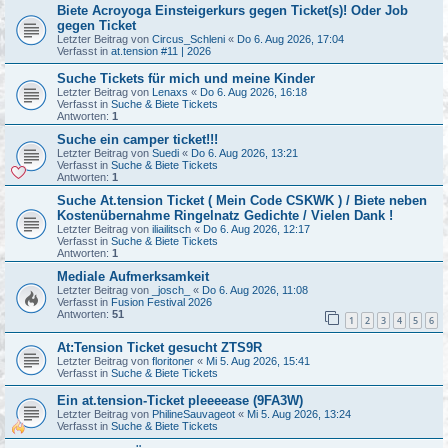
Biete Acroyoga Einsteigerkurs gegen Ticket(s)! Oder Job
gegen Ticket
Letzter Beitrag von
Circus_Schleni
«
Do 6. Aug 2026, 17:04
Verfasst in
at.tension #11 | 2026
Suche Tickets für mich und meine Kinder
Letzter Beitrag von
Lenaxs
«
Do 6. Aug 2026, 16:18
Verfasst in
Suche & Biete Tickets
Antworten:
1
Suche ein camper ticket!!!
Letzter Beitrag von
Suedi
«
Do 6. Aug 2026, 13:21
Verfasst in
Suche & Biete Tickets
Antworten:
1
Suche At.tension Ticket ( Mein Code CSKWK ) / Biete neben
Kostenübernahme Ringelnatz Gedichte / Vielen Dank !
Letzter Beitrag von
iliailitsch
«
Do 6. Aug 2026, 12:17
Verfasst in
Suche & Biete Tickets
Antworten:
1
Mediale Aufmerksamkeit
Letzter Beitrag von
_josch_
«
Do 6. Aug 2026, 11:08
Verfasst in
Fusion Festival 2026
Antworten:
51
1
2
3
4
5
6
At:Tension Ticket gesucht ZTS9R
Letzter Beitrag von
floritoner
«
Mi 5. Aug 2026, 15:41
Verfasst in
Suche & Biete Tickets
Ein at.tension-Ticket pleeeease (9FA3W)
Letzter Beitrag von
PhilineSauvageot
«
Mi 5. Aug 2026, 13:24
Verfasst in
Suche & Biete Tickets