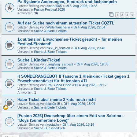
Pa Systeme Änderungen, Eindruck und fachsimpeln
Letzter Beitrag von
since2005
«
Mi 5. Aug 2026, 10:58
Verfasst in
Fusion Festival 2026
Antworten:
36
1
2
3
4
Auf der Suche nach einem at.tension Ticket CQZTL
Letzter Beitrag von
Wellentaucherin
«
Di 4. Aug 2026, 22:54
Verfasst in
Suche & Biete Tickets
1x at.tension Erwachsenen-Ticket gesucht – für meinen
Festival-Einstand!
Letzter Beitrag von
nikki_in_tension
«
Di 4. Aug 2026, 20:48
Verfasst in
Suche & Biete Tickets
Suche 1 Kinder-Ticket!
Letzter Beitrag von
Laughing_serpent
«
Di 4. Aug 2026, 19:33
Verfasst in
Suche & Biete Tickets
!! SONDERANGEBOT !! Tausche 1 Kleinkind-Ticket gegen 1
Erwachsenenticket für At.tension #11
Letzter Beitrag von
Fra Buena Onda
«
Di 4. Aug 2026, 19:12
Verfasst in
Suche & Biete Tickets
Antworten:
1
Habe Ticket aber meine 2 kids noch nicht
Letzter Beitrag von
blub2k15
«
Di 4. Aug 2026, 15:04
Verfasst in
Suche & Biete Tickets
[Fusion 2026] Deutschrap über einem Edit von Sabrina –
"Boys (Summertime Love)"
Letzter Beitrag von
kostadw
«
Di 4. Aug 2026, 13:16
Verfasst in
Suche DJ/Band/Dich