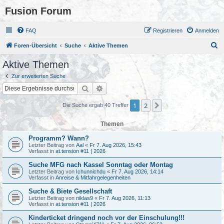
Fusion Forum
FAQ
Registrieren
Anmelden
S
Foren-Übersicht
Suche
Aktive Themen
u
Aktive Themen
c
Zur erweiterten Suche
h
Suche
Erweiterte Suche
e
1
2
Nächste
Die Suche ergab 40 Treffer
Themen
Programm? Wann?
Letzter Beitrag von
Aal
«
Fr 7. Aug 2026, 15:43
Verfasst in
at.tension #11 | 2026
Suche MFG nach Kassel Sonntag oder Montag
Letzter Beitrag von
Ichunnichdu
«
Fr 7. Aug 2026, 14:14
Verfasst in
Anreise & Mitfahrgelegenheiten
Suche & Biete Gesellschaft
Letzter Beitrag von
niklas9
«
Fr 7. Aug 2026, 11:13
Verfasst in
at.tension #11 | 2026
Kinderticket dringend noch vor der Einschulung!!!