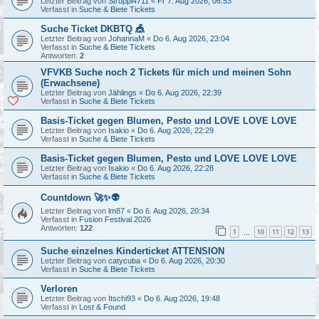
Letzter Beitrag von
Struppi4711
«
Fr 7. Aug 2026, 06:53
Verfasst in
Suche & Biete Tickets
Suche Ticket DKBTQ 🎪
Letzter Beitrag von
JohannaM
«
Do 6. Aug 2026, 23:04
Verfasst in
Suche & Biete Tickets
Antworten:
2
VFVKB Suche noch 2 Tickets für mich und meinen Sohn
(Erwachsene)
Letzter Beitrag von
Jählings
«
Do 6. Aug 2026, 22:39
Verfasst in
Suche & Biete Tickets
Basis-Ticket gegen Blumen, Pesto und LOVE LOVE LOVE
Letzter Beitrag von
Isakio
«
Do 6. Aug 2026, 22:29
Verfasst in
Suche & Biete Tickets
Basis-Ticket gegen Blumen, Pesto und LOVE LOVE LOVE
Letzter Beitrag von
Isakio
«
Do 6. Aug 2026, 22:28
Verfasst in
Suche & Biete Tickets
Countdown 🚀✨👽
Letzter Beitrag von
lm87
«
Do 6. Aug 2026, 20:34
Verfasst in
Fusion Festival 2026
Antworten:
122
1
10
11
12
13
…
Suche einzelnes Kinderticket ATTENSION
Letzter Beitrag von
catycuba
«
Do 6. Aug 2026, 20:30
Verfasst in
Suche & Biete Tickets
Verloren
Letzter Beitrag von
Itschi93
«
Do 6. Aug 2026, 19:48
Verfasst in
Lost & Found