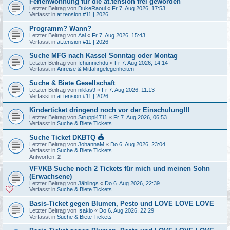
Ferienwohnung für die at.tension frei geworden
Letzter Beitrag von
DukeRaoul
«
Fr 7. Aug 2026, 17:53
Verfasst in
at.tension #11 | 2026
Programm? Wann?
Letzter Beitrag von
Aal
«
Fr 7. Aug 2026, 15:43
Verfasst in
at.tension #11 | 2026
Suche MFG nach Kassel Sonntag oder Montag
Letzter Beitrag von
Ichunnichdu
«
Fr 7. Aug 2026, 14:14
Verfasst in
Anreise & Mitfahrgelegenheiten
Suche & Biete Gesellschaft
Letzter Beitrag von
niklas9
«
Fr 7. Aug 2026, 11:13
Verfasst in
at.tension #11 | 2026
Kinderticket dringend noch vor der Einschulung!!!
Letzter Beitrag von
Struppi4711
«
Fr 7. Aug 2026, 06:53
Verfasst in
Suche & Biete Tickets
Suche Ticket DKBTQ 🎪
Letzter Beitrag von
JohannaM
«
Do 6. Aug 2026, 23:04
Verfasst in
Suche & Biete Tickets
Antworten:
2
VFVKB Suche noch 2 Tickets für mich und meinen Sohn
(Erwachsene)
Letzter Beitrag von
Jählings
«
Do 6. Aug 2026, 22:39
Verfasst in
Suche & Biete Tickets
Basis-Ticket gegen Blumen, Pesto und LOVE LOVE LOVE
Letzter Beitrag von
Isakio
«
Do 6. Aug 2026, 22:29
Verfasst in
Suche & Biete Tickets