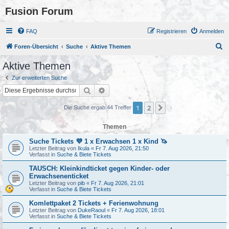
Fusion Forum
FAQ
Registrieren
Anmelden
S
Foren-Übersicht
Suche
Aktive Themen
u
Aktive Themen
c
Zur erweiterten Suche
h
Suche
Erweiterte Suche
e
1
2
Nächste
Die Suche ergab 44 Treffer
Themen
Suche Tickets 💜 1 x Erwachsen 1 x Kind 🦄
Letzter Beitrag von
Ikula
«
Fr 7. Aug 2026, 21:50
Verfasst in
Suche & Biete Tickets
TAUSCH: Kleinkindticket gegen Kinder- oder
Erwachsenenticket
Letzter Beitrag von
pib
«
Fr 7. Aug 2026, 21:01
Verfasst in
Suche & Biete Tickets
Komlettpaket 2 Tickets + Ferienwohnung
Letzter Beitrag von
DukeRaoul
«
Fr 7. Aug 2026, 18:01
Verfasst in
Suche & Biete Tickets