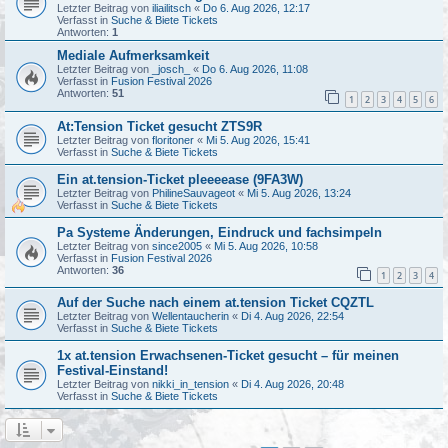
Letzter Beitrag von
iliailitsch
«
Do 6. Aug 2026, 12:17
Verfasst in
Suche & Biete Tickets
Antworten:
1
Mediale Aufmerksamkeit
Letzter Beitrag von
_josch_
«
Do 6. Aug 2026, 11:08
Verfasst in
Fusion Festival 2026
Antworten:
51
1
2
3
4
5
6
At:Tension Ticket gesucht ZTS9R
Letzter Beitrag von
floritoner
«
Mi 5. Aug 2026, 15:41
Verfasst in
Suche & Biete Tickets
Ein at.tension-Ticket pleeeease (9FA3W)
Letzter Beitrag von
PhilineSauvageot
«
Mi 5. Aug 2026, 13:24
Verfasst in
Suche & Biete Tickets
Pa Systeme Änderungen, Eindruck und fachsimpeln
Letzter Beitrag von
since2005
«
Mi 5. Aug 2026, 10:58
Verfasst in
Fusion Festival 2026
Antworten:
36
1
2
3
4
Auf der Suche nach einem at.tension Ticket CQZTL
Letzter Beitrag von
Wellentaucherin
«
Di 4. Aug 2026, 22:54
Verfasst in
Suche & Biete Tickets
1x at.tension Erwachsenen-Ticket gesucht – für meinen
Festival-Einstand!
Letzter Beitrag von
nikki_in_tension
«
Di 4. Aug 2026, 20:48
Verfasst in
Suche & Biete Tickets