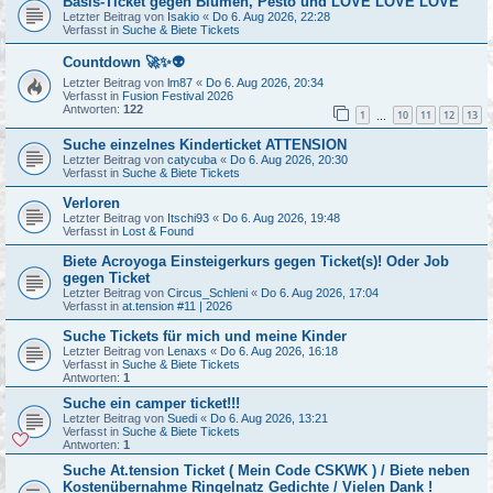
Basis-Ticket gegen Blumen, Pesto und LOVE LOVE LOVE
Letzter Beitrag von
Isakio
«
Do 6. Aug 2026, 22:28
Verfasst in
Suche & Biete Tickets
Countdown 🚀✨👽
Letzter Beitrag von
lm87
«
Do 6. Aug 2026, 20:34
Verfasst in
Fusion Festival 2026
Antworten:
122
1
10
11
12
13
…
Suche einzelnes Kinderticket ATTENSION
Letzter Beitrag von
catycuba
«
Do 6. Aug 2026, 20:30
Verfasst in
Suche & Biete Tickets
Verloren
Letzter Beitrag von
Itschi93
«
Do 6. Aug 2026, 19:48
Verfasst in
Lost & Found
Biete Acroyoga Einsteigerkurs gegen Ticket(s)! Oder Job
gegen Ticket
Letzter Beitrag von
Circus_Schleni
«
Do 6. Aug 2026, 17:04
Verfasst in
at.tension #11 | 2026
Suche Tickets für mich und meine Kinder
Letzter Beitrag von
Lenaxs
«
Do 6. Aug 2026, 16:18
Verfasst in
Suche & Biete Tickets
Antworten:
1
Suche ein camper ticket!!!
Letzter Beitrag von
Suedi
«
Do 6. Aug 2026, 13:21
Verfasst in
Suche & Biete Tickets
Antworten:
1
Suche At.tension Ticket ( Mein Code CSKWK ) / Biete neben
Kostenübernahme Ringelnatz Gedichte / Vielen Dank !