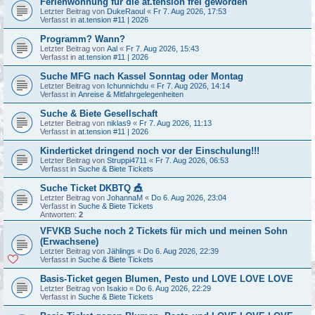
Ferienwohnung für die at.tension frei geworden
Letzter Beitrag von
DukeRaoul
«
Fr 7. Aug 2026, 17:53
Verfasst in
at.tension #11 | 2026
Programm? Wann?
Letzter Beitrag von
Aal
«
Fr 7. Aug 2026, 15:43
Verfasst in
at.tension #11 | 2026
Suche MFG nach Kassel Sonntag oder Montag
Letzter Beitrag von
Ichunnichdu
«
Fr 7. Aug 2026, 14:14
Verfasst in
Anreise & Mitfahrgelegenheiten
Suche & Biete Gesellschaft
Letzter Beitrag von
niklas9
«
Fr 7. Aug 2026, 11:13
Verfasst in
at.tension #11 | 2026
Kinderticket dringend noch vor der Einschulung!!!
Letzter Beitrag von
Struppi4711
«
Fr 7. Aug 2026, 06:53
Verfasst in
Suche & Biete Tickets
Suche Ticket DKBTQ 🎪
Letzter Beitrag von
JohannaM
«
Do 6. Aug 2026, 23:04
Verfasst in
Suche & Biete Tickets
Antworten:
2
VFVKB Suche noch 2 Tickets für mich und meinen Sohn
(Erwachsene)
Letzter Beitrag von
Jählings
«
Do 6. Aug 2026, 22:39
Verfasst in
Suche & Biete Tickets
Basis-Ticket gegen Blumen, Pesto und LOVE LOVE LOVE
Letzter Beitrag von
Isakio
«
Do 6. Aug 2026, 22:29
Verfasst in
Suche & Biete Tickets