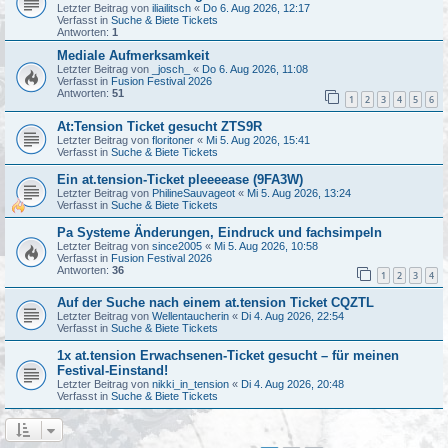
Letzter Beitrag von
iliailitsch
«
Do 6. Aug 2026, 12:17
Verfasst in
Suche & Biete Tickets
Antworten:
1
Mediale Aufmerksamkeit
Letzter Beitrag von
_josch_
«
Do 6. Aug 2026, 11:08
Verfasst in
Fusion Festival 2026
Antworten:
51
1
2
3
4
5
6
At:Tension Ticket gesucht ZTS9R
Letzter Beitrag von
floritoner
«
Mi 5. Aug 2026, 15:41
Verfasst in
Suche & Biete Tickets
Ein at.tension-Ticket pleeeease (9FA3W)
Letzter Beitrag von
PhilineSauvageot
«
Mi 5. Aug 2026, 13:24
Verfasst in
Suche & Biete Tickets
Pa Systeme Änderungen, Eindruck und fachsimpeln
Letzter Beitrag von
since2005
«
Mi 5. Aug 2026, 10:58
Verfasst in
Fusion Festival 2026
Antworten:
36
1
2
3
4
Auf der Suche nach einem at.tension Ticket CQZTL
Letzter Beitrag von
Wellentaucherin
«
Di 4. Aug 2026, 22:54
Verfasst in
Suche & Biete Tickets
1x at.tension Erwachsenen-Ticket gesucht – für meinen
Festival-Einstand!
Letzter Beitrag von
nikki_in_tension
«
Di 4. Aug 2026, 20:48
Verfasst in
Suche & Biete Tickets