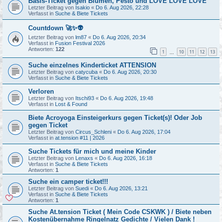
Basis-Ticket gegen Blumen, Pesto und LOVE LOVE LOVE
Letzter Beitrag von
Isakio
«
Do 6. Aug 2026, 22:28
Verfasst in
Suche & Biete Tickets
Countdown 🚀✨👽
Letzter Beitrag von
lm87
«
Do 6. Aug 2026, 20:34
Verfasst in
Fusion Festival 2026
Antworten:
122
1
10
11
12
13
…
Suche einzelnes Kinderticket ATTENSION
Letzter Beitrag von
catycuba
«
Do 6. Aug 2026, 20:30
Verfasst in
Suche & Biete Tickets
Verloren
Letzter Beitrag von
Itschi93
«
Do 6. Aug 2026, 19:48
Verfasst in
Lost & Found
Biete Acroyoga Einsteigerkurs gegen Ticket(s)! Oder Job
gegen Ticket
Letzter Beitrag von
Circus_Schleni
«
Do 6. Aug 2026, 17:04
Verfasst in
at.tension #11 | 2026
Suche Tickets für mich und meine Kinder
Letzter Beitrag von
Lenaxs
«
Do 6. Aug 2026, 16:18
Verfasst in
Suche & Biete Tickets
Antworten:
1
Suche ein camper ticket!!!
Letzter Beitrag von
Suedi
«
Do 6. Aug 2026, 13:21
Verfasst in
Suche & Biete Tickets
Antworten:
1
Suche At.tension Ticket ( Mein Code CSKWK ) / Biete neben
Kostenübernahme Ringelnatz Gedichte / Vielen Dank !