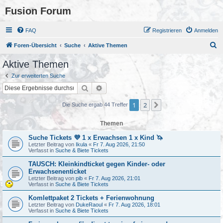
Fusion Forum
FAQ
Registrieren
Anmelden
S
Foren-Übersicht
Suche
Aktive Themen
u
Aktive Themen
c
Zur erweiterten Suche
h
Suche
Erweiterte Suche
e
1
2
Nächste
Die Suche ergab 44 Treffer
Themen
Suche Tickets 💜 1 x Erwachsen 1 x Kind 🦄
Letzter Beitrag von
Ikula
«
Fr 7. Aug 2026, 21:50
Verfasst in
Suche & Biete Tickets
TAUSCH: Kleinkindticket gegen Kinder- oder
Erwachsenenticket
Letzter Beitrag von
pib
«
Fr 7. Aug 2026, 21:01
Verfasst in
Suche & Biete Tickets
Komlettpaket 2 Tickets + Ferienwohnung
Letzter Beitrag von
DukeRaoul
«
Fr 7. Aug 2026, 18:01
Verfasst in
Suche & Biete Tickets