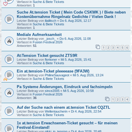
Verfasst in
Suche & Biete Tickets
Antworten:
1
Suche At.tension Ticket ( Mein Code CSKWK ) / Biete neben
Kostenübernahme Ringelnatz Gedichte / Vielen Dank !
Letzter Beitrag von
iliailitsch
«
Do 6. Aug 2026, 12:17
Verfasst in
Suche & Biete Tickets
Antworten:
1
Mediale Aufmerksamkeit
Letzter Beitrag von
_josch_
«
Do 6. Aug 2026, 11:08
Verfasst in
Fusion Festival 2026
Antworten:
51
1
2
3
4
5
6
At:Tension Ticket gesucht ZTS9R
Letzter Beitrag von
floritoner
«
Mi 5. Aug 2026, 15:41
Verfasst in
Suche & Biete Tickets
Ein at.tension-Ticket pleeeease (9FA3W)
Letzter Beitrag von
PhilineSauvageot
«
Mi 5. Aug 2026, 13:24
Verfasst in
Suche & Biete Tickets
Pa Systeme Änderungen, Eindruck und fachsimpeln
Letzter Beitrag von
since2005
«
Mi 5. Aug 2026, 10:58
Verfasst in
Fusion Festival 2026
Antworten:
36
1
2
3
4
Auf der Suche nach einem at.tension Ticket CQZTL
Letzter Beitrag von
Wellentaucherin
«
Di 4. Aug 2026, 22:54
Verfasst in
Suche & Biete Tickets
1x at.tension Erwachsenen-Ticket gesucht – für meinen
Festival-Einstand!
Letzter Beitrag von
nikki_in_tension
«
Di 4. Aug 2026, 20:48