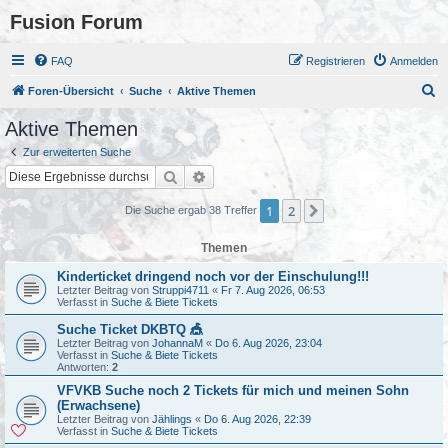
Fusion Forum
FAQ
Registrieren
Anmelden
S
Foren-Übersicht
Suche
Aktive Themen
u
Aktive Themen
c
Zur erweiterten Suche
h
Suche
Erweiterte Suche
e
1
2
Nächste
Die Suche ergab 38 Treffer
Themen
Kinderticket dringend noch vor der Einschulung!!!
Letzter Beitrag von
Struppi4711
«
Fr 7. Aug 2026, 06:53
Verfasst in
Suche & Biete Tickets
Suche Ticket DKBTQ 🎪
Letzter Beitrag von
JohannaM
«
Do 6. Aug 2026, 23:04
Verfasst in
Suche & Biete Tickets
Antworten:
2
VFVKB Suche noch 2 Tickets für mich und meinen Sohn
(Erwachsene)
Letzter Beitrag von
Jählings
«
Do 6. Aug 2026, 22:39
Verfasst in
Suche & Biete Tickets