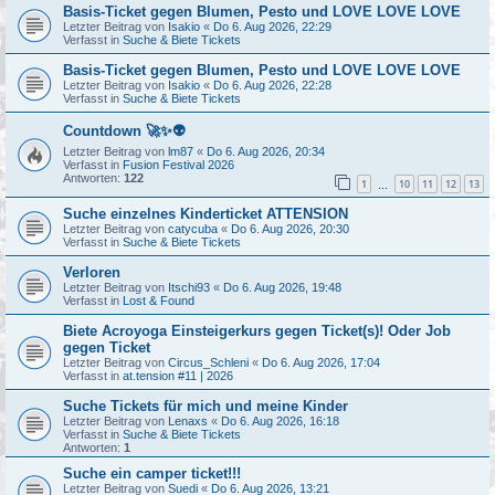
Basis-Ticket gegen Blumen, Pesto und LOVE LOVE LOVE
Letzter Beitrag von
Isakio
«
Do 6. Aug 2026, 22:29
Verfasst in
Suche & Biete Tickets
Basis-Ticket gegen Blumen, Pesto und LOVE LOVE LOVE
Letzter Beitrag von
Isakio
«
Do 6. Aug 2026, 22:28
Verfasst in
Suche & Biete Tickets
Countdown 🚀✨👽
Letzter Beitrag von
lm87
«
Do 6. Aug 2026, 20:34
Verfasst in
Fusion Festival 2026
Antworten:
122
1
10
11
12
13
…
Suche einzelnes Kinderticket ATTENSION
Letzter Beitrag von
catycuba
«
Do 6. Aug 2026, 20:30
Verfasst in
Suche & Biete Tickets
Verloren
Letzter Beitrag von
Itschi93
«
Do 6. Aug 2026, 19:48
Verfasst in
Lost & Found
Biete Acroyoga Einsteigerkurs gegen Ticket(s)! Oder Job
gegen Ticket
Letzter Beitrag von
Circus_Schleni
«
Do 6. Aug 2026, 17:04
Verfasst in
at.tension #11 | 2026
Suche Tickets für mich und meine Kinder
Letzter Beitrag von
Lenaxs
«
Do 6. Aug 2026, 16:18
Verfasst in
Suche & Biete Tickets
Antworten:
1
Suche ein camper ticket!!!
Letzter Beitrag von
Suedi
«
Do 6. Aug 2026, 13:21