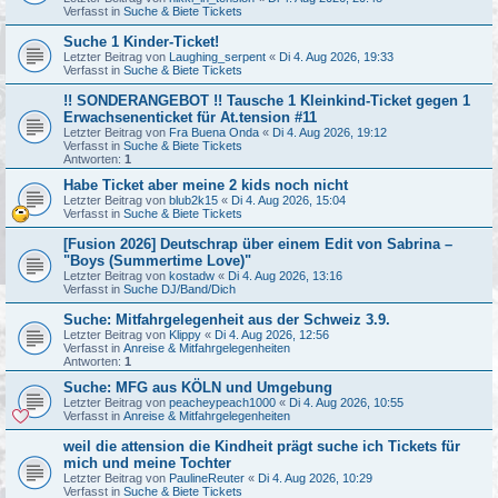
Verfasst in
Suche & Biete Tickets
Suche 1 Kinder-Ticket!
Letzter Beitrag von
Laughing_serpent
«
Di 4. Aug 2026, 19:33
Verfasst in
Suche & Biete Tickets
!! SONDERANGEBOT !! Tausche 1 Kleinkind-Ticket gegen 1
Erwachsenenticket für At.tension #11
Letzter Beitrag von
Fra Buena Onda
«
Di 4. Aug 2026, 19:12
Verfasst in
Suche & Biete Tickets
Antworten:
1
Habe Ticket aber meine 2 kids noch nicht
Letzter Beitrag von
blub2k15
«
Di 4. Aug 2026, 15:04
Verfasst in
Suche & Biete Tickets
[Fusion 2026] Deutschrap über einem Edit von Sabrina –
"Boys (Summertime Love)"
Letzter Beitrag von
kostadw
«
Di 4. Aug 2026, 13:16
Verfasst in
Suche DJ/Band/Dich
Suche: Mitfahrgelegenheit aus der Schweiz 3.9.
Letzter Beitrag von
Klippy
«
Di 4. Aug 2026, 12:56
Verfasst in
Anreise & Mitfahrgelegenheiten
Antworten:
1
Suche: MFG aus KÖLN und Umgebung
Letzter Beitrag von
peacheypeach1000
«
Di 4. Aug 2026, 10:55
Verfasst in
Anreise & Mitfahrgelegenheiten
weil die attension die Kindheit prägt suche ich Tickets für
mich und meine Tochter
Letzter Beitrag von
PaulineReuter
«
Di 4. Aug 2026, 10:29
Verfasst in
Suche & Biete Tickets