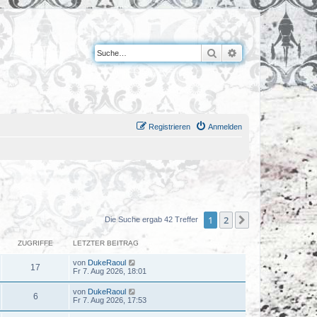
Suche
Erweiterte Suche
Registrieren
Anmelden
1
2
Nächste
Die Suche ergab 42 Treffer
ZUGRIFFE
LETZTER BEITRAG
von
DukeRaoul
17
Fr 7. Aug 2026, 18:01
von
DukeRaoul
6
Fr 7. Aug 2026, 17:53