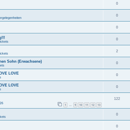
0
0
hrgelegenheiten
0
!!!
0
ickets
2
ickets
nen Sohn (Erwachsene)
0
ets
 LOVE LOVE
0
s
 LOVE LOVE
0
s
122
026
1
9
10
11
12
13
…
0
kets
0