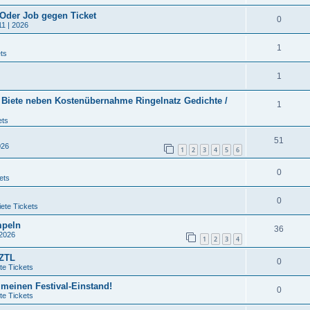
 Oder Job gegen Ticket
0
11 | 2026
1
ts
1
/ Biete neben Kostenübernahme Ringelnatz Gedichte /
1
ets
51
026
1
2
3
4
5
6
0
ets
0
ete Tickets
mpeln
36
 2026
1
2
3
4
QZTL
0
te Tickets
 meinen Festival-Einstand!
0
te Tickets