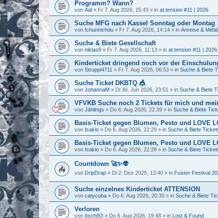
Programm? Wann?
von
Aal
»
Fr 7. Aug 2026, 15:43
» in
at.tension #11 | 2026
Suche MFG nach Kassel Sonntag oder Montag
von
Ichunnichdu
»
Fr 7. Aug 2026, 14:14
» in
Anreise & Mitfa
Suche & Biete Gesellschaft
von
niklas9
»
Fr 7. Aug 2026, 11:13
» in
at.tension #11 | 2026
Kinderticket dringend noch vor der Einschulung
von
Struppi4711
»
Fr 7. Aug 2026, 06:53
» in
Suche & Biete T
Suche Ticket DKBTQ 🎪
von
JohannaM
»
Di 30. Jun 2026, 23:51
» in
Suche & Biete T
VFVKB Suche noch 2 Tickets für mich und mei
von
Jählings
»
Do 6. Aug 2026, 22:39
» in
Suche & Biete Tick
Basis-Ticket gegen Blumen, Pesto und LOVE
von
Isakio
»
Do 6. Aug 2026, 22:29
» in
Suche & Biete Ticket
Basis-Ticket gegen Blumen, Pesto und LOVE
von
Isakio
»
Do 6. Aug 2026, 22:28
» in
Suche & Biete Ticket
Countdown 🚀✨👽
von
DripDrap
»
Di 2. Dez 2025, 13:40
» in
Fusion Festival 2
Suche einzelnes Kinderticket ATTENSION
von
catycuba
»
Do 6. Aug 2026, 20:30
» in
Suche & Biete Tic
Verloren
von
Itschi93
»
Do 6. Aug 2026, 19:48
» in
Lost & Found