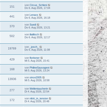
von
Circus_Schleni
151
Do 6. Aug 2026, 17:04
von
Lenaxs
441
Do 6. Aug 2026, 16:18
von
Suedi
370
Do 6. Aug 2026, 13:21
von
iliailitsch
502
Do 6. Aug 2026, 12:17
von
_josch_
19769
Do 6. Aug 2026, 11:08
von
floritoner
429
Mi 5. Aug 2026, 15:41
von
PhilineSauvageot
168
Mi 5. Aug 2026, 13:24
von
since2005
13936
Mi 5. Aug 2026, 10:58
von
Wellentaucherin
277
Di 4. Aug 2026, 22:54
von
nikki_in_tension
172
Di 4. Aug 2026, 20:48