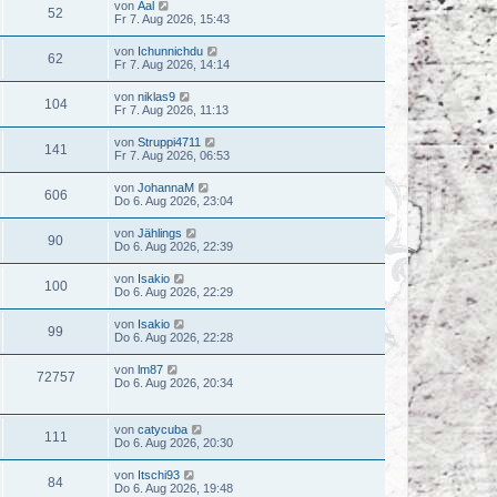
von
Aal
52
Fr 7. Aug 2026, 15:43
von
Ichunnichdu
62
Fr 7. Aug 2026, 14:14
von
niklas9
104
Fr 7. Aug 2026, 11:13
von
Struppi4711
141
Fr 7. Aug 2026, 06:53
von
JohannaM
606
Do 6. Aug 2026, 23:04
von
Jählings
90
Do 6. Aug 2026, 22:39
von
Isakio
100
Do 6. Aug 2026, 22:29
von
Isakio
99
Do 6. Aug 2026, 22:28
von
lm87
72757
Do 6. Aug 2026, 20:34
von
catycuba
111
Do 6. Aug 2026, 20:30
von
Itschi93
84
Do 6. Aug 2026, 19:48