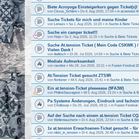
Biete Acroyoga Einsteigerkurs gegen Ticket(s)!
von
Circus_Schleni
»
Do 6. Aug 2026, 17:04
» in
at.tension #
Suche Tickets für mich und meine Kinder
von
Lenaxs
»
Sa 1. Aug 2026, 10:20
» in
Suche & Biete Ticke
Suche ein camper ticket!!!
von
Hopi
»
So 2. Aug 2026, 11:25
» in
Suche & Biete Tickets
Suche At.tension Ticket ( Mein Code CSKWK ) 
Vielen Dank !
von
iliailitsch
»
Di 28. Jul 2026, 14:59
» in
Suche & Biete Tick
Mediale Aufmerksamkeit
von
ravefee
»
Mo 29. Jun 2026, 19:21
» in
Fusion Festival 2
At:Tension Ticket gesucht ZTS9R
von
floritoner
»
Mi 5. Aug 2026, 15:41
» in
Suche & Biete Tick
Ein at.tension-Ticket pleeeease (9FA3W)
von
PhilineSauvageot
»
Mi 5. Aug 2026, 13:24
» in
Suche & Bi
Pa Systeme Änderungen, Eindruck und fachsi
von
Chollosop
»
Do 25. Jun 2026, 09:11
» in
Fusion Festival
Auf der Suche nach einem at.tension Ticket C
von
Wellentaucherin
»
Di 4. Aug 2026, 22:54
» in
Suche & Bie
1x at.tension Erwachsenen-Ticket gesucht – für
von
nikki_in_tension
»
Di 4. Aug 2026, 20:48
» in
Suche & Bie