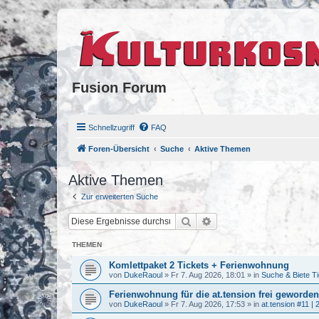
Fusion Forum
Schnellzugriff
FAQ
Foren-Übersicht
Suche
Aktive Themen
Aktive Themen
Zur erweiterten Suche
Suche
Erweiterte Suche
THEMEN
Komlettpaket 2 Tickets + Ferienwohnung
von
DukeRaoul
»
Fr 7. Aug 2026, 18:01
» in
Suche & Biete T
Ferienwohnung für die at.tension frei geworden
von
DukeRaoul
»
Fr 7. Aug 2026, 17:53
» in
at.tension #11 | 