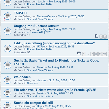
Letzter Beitrag von
_josch_
«
Mo 3. Aug 2026, 10:06
Verfasst in
Fusion Festival 2026
Antworten:
3
TAUSCH
Letzter Beitrag von
MadameCerise
«
Mo 3. Aug 2026, 09:50
Verfasst in
Suche & Biete Tickets
Umgang mit Substanzkonsum
Letzter Beitrag von
_josch_
«
Mo 3. Aug 2026, 09:10
Verfasst in
at.tension #11 | 2026
Antworten:
10
1
2
Edit: „Less talking (more dancing) on the dancefloor“
Letzter Beitrag von
UCRiot
«
So 2. Aug 2026, 19:31
Verfasst in
Fusion Festival 2026
Antworten:
95
1
7
8
9
10
…
Suche 2x Basis Ticket und 1x Kleinkinder Ticket // Code:
ESEUT
Letzter Beitrag von
Malte1
«
So 2. Aug 2026, 19:11
Verfasst in
Suche & Biete Tickets
Waldbaden
Letzter Beitrag von
diesdas
«
So 2. Aug 2026, 16:50
Verfasst in
Diverses
Ein oder zwei Tickets wären eine große Freude QSV3B
Letzter Beitrag von
Isakio
«
So 2. Aug 2026, 15:43
Verfasst in
Suche & Biete Tickets
Suche ein camper ticket!!!
Letzter Beitrag von
Hopi
«
So 2. Aug 2026, 11:25
Verfasst in
Suche & Biete Tickets