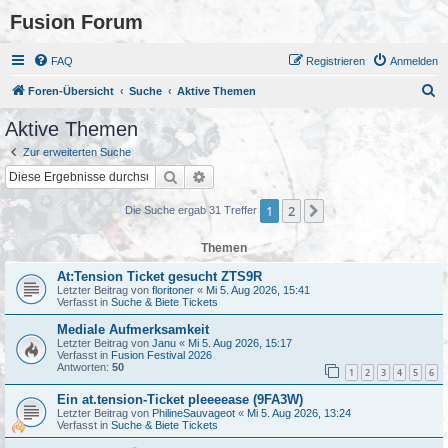
Fusion Forum
FAQ
Registrieren
Anmelden
S
Foren-Übersicht
Suche
Aktive Themen
u
Aktive Themen
c
Zur erweiterten Suche
h
Suche
Erweiterte Suche
e
1
2
Nächste
Die Suche ergab 31 Treffer
Themen
At:Tension Ticket gesucht ZTS9R
Letzter Beitrag von
floritoner
«
Mi 5. Aug 2026, 15:41
Verfasst in
Suche & Biete Tickets
Mediale Aufmerksamkeit
Letzter Beitrag von
Janu
«
Mi 5. Aug 2026, 15:17
Verfasst in
Fusion Festival 2026
Antworten:
50
1
2
3
4
5
6
Ein at.tension-Ticket pleeeease (9FA3W)
Letzter Beitrag von
PhilineSauvageot
«
Mi 5. Aug 2026, 13:24
Verfasst in
Suche & Biete Tickets