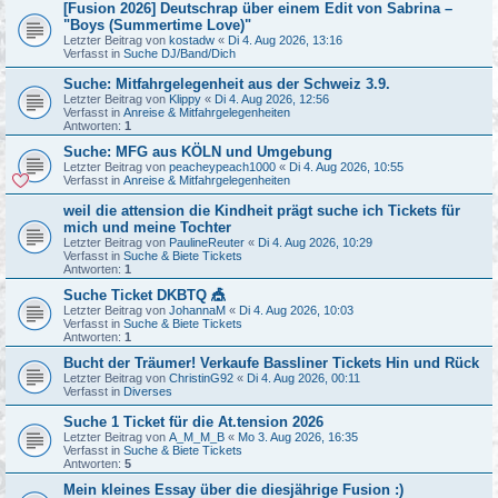
[Fusion 2026] Deutschrap über einem Edit von Sabrina –
"Boys (Summertime Love)"
Letzter Beitrag von
kostadw
«
Di 4. Aug 2026, 13:16
Verfasst in
Suche DJ/Band/Dich
Suche: Mitfahrgelegenheit aus der Schweiz 3.9.
Letzter Beitrag von
Klippy
«
Di 4. Aug 2026, 12:56
Verfasst in
Anreise & Mitfahrgelegenheiten
Antworten:
1
Suche: MFG aus KÖLN und Umgebung
Letzter Beitrag von
peacheypeach1000
«
Di 4. Aug 2026, 10:55
Verfasst in
Anreise & Mitfahrgelegenheiten
weil die attension die Kindheit prägt suche ich Tickets für
mich und meine Tochter
Letzter Beitrag von
PaulineReuter
«
Di 4. Aug 2026, 10:29
Verfasst in
Suche & Biete Tickets
Antworten:
1
Suche Ticket DKBTQ 🎪
Letzter Beitrag von
JohannaM
«
Di 4. Aug 2026, 10:03
Verfasst in
Suche & Biete Tickets
Antworten:
1
Bucht der Träumer! Verkaufe Bassliner Tickets Hin und Rück
Letzter Beitrag von
ChristinG92
«
Di 4. Aug 2026, 00:11
Verfasst in
Diverses
Suche 1 Ticket für die At.tension 2026
Letzter Beitrag von
A_M_M_B
«
Mo 3. Aug 2026, 16:35
Verfasst in
Suche & Biete Tickets
Antworten:
5
Mein kleines Essay über die diesjährige Fusion :)