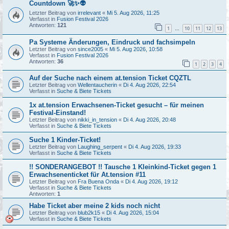
Countdown 🚀✨👽
Letzter Beitrag von
irrelevant
«
Mi 5. Aug 2026, 11:25
Verfasst in
Fusion Festival 2026
Antworten:
121
1
10
11
12
13
…
Pa Systeme Änderungen, Eindruck und fachsimpeln
Letzter Beitrag von
since2005
«
Mi 5. Aug 2026, 10:58
Verfasst in
Fusion Festival 2026
Antworten:
36
1
2
3
4
Auf der Suche nach einem at.tension Ticket CQZTL
Letzter Beitrag von
Wellentaucherin
«
Di 4. Aug 2026, 22:54
Verfasst in
Suche & Biete Tickets
1x at.tension Erwachsenen-Ticket gesucht – für meinen
Festival-Einstand!
Letzter Beitrag von
nikki_in_tension
«
Di 4. Aug 2026, 20:48
Verfasst in
Suche & Biete Tickets
Suche 1 Kinder-Ticket!
Letzter Beitrag von
Laughing_serpent
«
Di 4. Aug 2026, 19:33
Verfasst in
Suche & Biete Tickets
!! SONDERANGEBOT !! Tausche 1 Kleinkind-Ticket gegen 1
Erwachsenenticket für At.tension #11
Letzter Beitrag von
Fra Buena Onda
«
Di 4. Aug 2026, 19:12
Verfasst in
Suche & Biete Tickets
Antworten:
1
Habe Ticket aber meine 2 kids noch nicht
Letzter Beitrag von
blub2k15
«
Di 4. Aug 2026, 15:04
Verfasst in
Suche & Biete Tickets