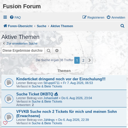
Fusion Forum
FAQ
Registrieren
Anmelden
S
Foren-Übersicht
Suche
Aktive Themen
u
Aktive Themen
c
Zur erweiterten Suche
h
Suche
Erweiterte Suche
e
1
2
Nächste
Die Suche ergab 38 Treffer
Themen
Kinderticket dringend noch vor der Einschulung!!!
Letzter Beitrag von
Struppi4711
«
Fr 7. Aug 2026, 06:53
Verfasst in
Suche & Biete Tickets
Suche Ticket DKBTQ 🎪
Letzter Beitrag von
JohannaM
«
Do 6. Aug 2026, 23:04
Verfasst in
Suche & Biete Tickets
Antworten:
2
VFVKB Suche noch 2 Tickets für mich und meinen Sohn
(Erwachsene)
Letzter Beitrag von
Jählings
«
Do 6. Aug 2026, 22:39
Verfasst in
Suche & Biete Tickets