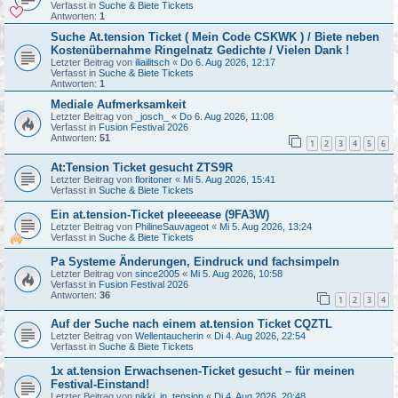
Verfasst in
Suche & Biete Tickets
Antworten:
1
Suche At.tension Ticket ( Mein Code CSKWK ) / Biete neben
Kostenübernahme Ringelnatz Gedichte / Vielen Dank !
Letzter Beitrag von
iliailitsch
«
Do 6. Aug 2026, 12:17
Verfasst in
Suche & Biete Tickets
Antworten:
1
Mediale Aufmerksamkeit
Letzter Beitrag von
_josch_
«
Do 6. Aug 2026, 11:08
Verfasst in
Fusion Festival 2026
Antworten:
51
1
2
3
4
5
6
At:Tension Ticket gesucht ZTS9R
Letzter Beitrag von
floritoner
«
Mi 5. Aug 2026, 15:41
Verfasst in
Suche & Biete Tickets
Ein at.tension-Ticket pleeeease (9FA3W)
Letzter Beitrag von
PhilineSauvageot
«
Mi 5. Aug 2026, 13:24
Verfasst in
Suche & Biete Tickets
Pa Systeme Änderungen, Eindruck und fachsimpeln
Letzter Beitrag von
since2005
«
Mi 5. Aug 2026, 10:58
Verfasst in
Fusion Festival 2026
Antworten:
36
1
2
3
4
Auf der Suche nach einem at.tension Ticket CQZTL
Letzter Beitrag von
Wellentaucherin
«
Di 4. Aug 2026, 22:54
Verfasst in
Suche & Biete Tickets
1x at.tension Erwachsenen-Ticket gesucht – für meinen
Festival-Einstand!
Letzter Beitrag von
nikki_in_tension
«
Di 4. Aug 2026, 20:48