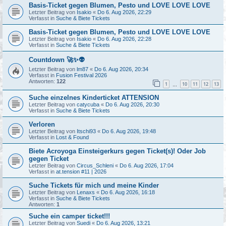
Basis-Ticket gegen Blumen, Pesto und LOVE LOVE LOVE
Letzter Beitrag von
Isakio
«
Do 6. Aug 2026, 22:29
Verfasst in
Suche & Biete Tickets
Basis-Ticket gegen Blumen, Pesto und LOVE LOVE LOVE
Letzter Beitrag von
Isakio
«
Do 6. Aug 2026, 22:28
Verfasst in
Suche & Biete Tickets
Countdown 🚀✨👽
Letzter Beitrag von
lm87
«
Do 6. Aug 2026, 20:34
Verfasst in
Fusion Festival 2026
Antworten:
122
1
10
11
12
13
…
Suche einzelnes Kinderticket ATTENSION
Letzter Beitrag von
catycuba
«
Do 6. Aug 2026, 20:30
Verfasst in
Suche & Biete Tickets
Verloren
Letzter Beitrag von
Itschi93
«
Do 6. Aug 2026, 19:48
Verfasst in
Lost & Found
Biete Acroyoga Einsteigerkurs gegen Ticket(s)! Oder Job
gegen Ticket
Letzter Beitrag von
Circus_Schleni
«
Do 6. Aug 2026, 17:04
Verfasst in
at.tension #11 | 2026
Suche Tickets für mich und meine Kinder
Letzter Beitrag von
Lenaxs
«
Do 6. Aug 2026, 16:18
Verfasst in
Suche & Biete Tickets
Antworten:
1
Suche ein camper ticket!!!
Letzter Beitrag von
Suedi
«
Do 6. Aug 2026, 13:21