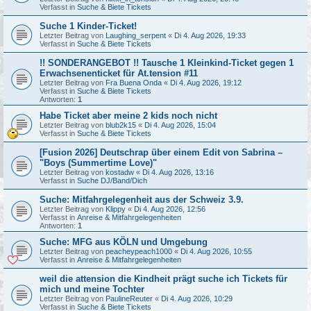
Verfasst in
Suche & Biete Tickets
Suche 1 Kinder-Ticket!
Letzter Beitrag von
Laughing_serpent
«
Di 4. Aug 2026, 19:33
Verfasst in
Suche & Biete Tickets
!! SONDERANGEBOT !! Tausche 1 Kleinkind-Ticket gegen 1
Erwachsenenticket für At.tension #11
Letzter Beitrag von
Fra Buena Onda
«
Di 4. Aug 2026, 19:12
Verfasst in
Suche & Biete Tickets
Antworten:
1
Habe Ticket aber meine 2 kids noch nicht
Letzter Beitrag von
blub2k15
«
Di 4. Aug 2026, 15:04
Verfasst in
Suche & Biete Tickets
[Fusion 2026] Deutschrap über einem Edit von Sabrina –
"Boys (Summertime Love)"
Letzter Beitrag von
kostadw
«
Di 4. Aug 2026, 13:16
Verfasst in
Suche DJ/Band/Dich
Suche: Mitfahrgelegenheit aus der Schweiz 3.9.
Letzter Beitrag von
Klippy
«
Di 4. Aug 2026, 12:56
Verfasst in
Anreise & Mitfahrgelegenheiten
Antworten:
1
Suche: MFG aus KÖLN und Umgebung
Letzter Beitrag von
peacheypeach1000
«
Di 4. Aug 2026, 10:55
Verfasst in
Anreise & Mitfahrgelegenheiten
weil die attension die Kindheit prägt suche ich Tickets für
mich und meine Tochter
Letzter Beitrag von
PaulineReuter
«
Di 4. Aug 2026, 10:29
Verfasst in
Suche & Biete Tickets