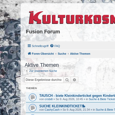
Fusion Forum
Schnellzugriff
FAQ
Foren-Übersicht
Suche
Aktive Themen
Aktive Themen
Zur erweiterten Suche
Suche
Erweiterte Suche
THEMEN
TAUSCH - biete Kleinkinderticket gegen Kindert
von
crsbdt
»
So 9. Aug 2026, 10:45
» in
Suche & Biete Ticket
SUCHE KLEINKINDTICKET🎠
von
CashyCash
»
So 9. Aug 2026, 21:34
» in
Suche & Biete 