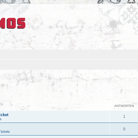
ANTWORTEN
icket
1
s
0
Tickets