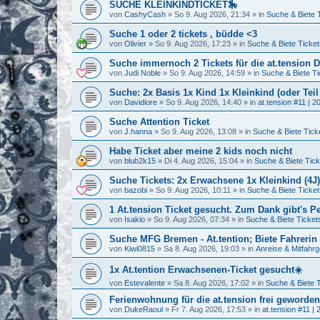
SUCHE KLEINKINDTICKET🎠
von
CashyCash
»
So 9. Aug 2026, 21:34
» in
Suche & Biete 
Suche 1 oder 2 tickets , büdde <3
von
Olivier
»
So 9. Aug 2026, 17:23
» in
Suche & Biete Ticket
Suche immernoch 2 Tickets für die at.tension 
von
Judi Noble
»
So 9. Aug 2026, 14:59
» in
Suche & Biete Ti
Suche: 2x Basis 1x Kind 1x Kleinkind (oder Tei
von
Davidiore
»
So 9. Aug 2026, 14:40
» in
at.tension #11 | 2
Suche Attention Ticket
von
J.hanna
»
So 9. Aug 2026, 13:08
» in
Suche & Biete Tick
Habe Ticket aber meine 2 kids noch nicht
von
blub2k15
»
Di 4. Aug 2026, 15:04
» in
Suche & Biete Tick
Suche Tickets: 2x Erwachsene 1x Kleinkind (4J)
von
bazobi
»
So 9. Aug 2026, 10:11
» in
Suche & Biete Ticket
1 At.tension Ticket gesucht. Zum Dank gibt's
von
Isakio
»
So 9. Aug 2026, 07:34
» in
Suche & Biete Ticket
Suche MFG Bremen - At.tention; Biete Fahrerin :
von
Kiwi0815
»
Sa 8. Aug 2026, 19:03
» in
Anreise & Mitfahrg
1x At.tention Erwachsenen-Ticket gesucht☀️
von
Estevalente
»
Sa 8. Aug 2026, 17:02
» in
Suche & Biete 
Ferienwohnung für die at.tension frei geworden
von
DukeRaoul
»
Fr 7. Aug 2026, 17:53
» in
at.tension #11 | 