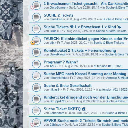
1 Erwachsenen-Ticket gesucht - Als Dankeschö
von
DoroSonne
»
Sa 8. Aug 2026, 10:44
» in
Suche & Biete T
SUCHE 2 Tickets
von
mmaikee
»
Sa 8. Aug 2026, 09:03
» in
Suche & Biete Tic
Suche Tickets 💜 1 x Erwachsen 1 x Kind 🦄
von
Ikula
»
Fr 7. Aug 2026, 21:50
» in
Suche & Biete Tickets
TAUSCH: Kleinkindticket gegen Kinder- oder E
von
pib
»
Fr 7. Aug 2026, 21:01
» in
Suche & Biete Tickets
Komlettpaket 2 Tickets + Ferienwohnung
von
DukeRaoul
»
Fr 7. Aug 2026, 18:01
» in
Suche & Biete T
Programm? Wann?
von
Aal
»
Fr 7. Aug 2026, 15:43
» in
at.tension #11 | 2026
Suche MFG nach Kassel Sonntag oder Montag
von
Ichunnichdu
»
Fr 7. Aug 2026, 14:14
» in
Anreise & Mitfa
Suche & Biete Gesellschaft
von
niklas9
»
Fr 7. Aug 2026, 11:13
» in
at.tension #11 | 2026
Kinderticket dringend noch vor der Einschulung
von
Struppi4711
»
Fr 7. Aug 2026, 06:53
» in
Suche & Biete T
Suche Ticket DKBTQ 🎪
von
JohannaM
»
Di 30. Jun 2026, 23:51
» in
Suche & Biete T
VFVKB Suche noch 2 Tickets für mich und mei
von
Jählings
»
Do 6. Aug 2026, 22:39
» in
Suche & Biete Tick