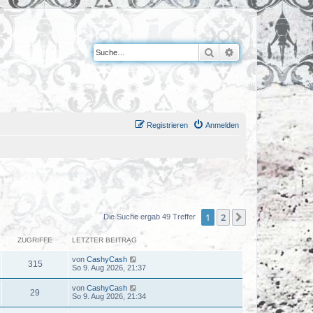
Suche
Erweiterte Suche
Registrieren
Anmelden
1
2
Nächste
Die Suche ergab 49 Treffer
ZUGRIFFE
LETZTER BEITRAG
von
CashyCash
315
So 9. Aug 2026, 21:37
von
CashyCash
29
So 9. Aug 2026, 21:34