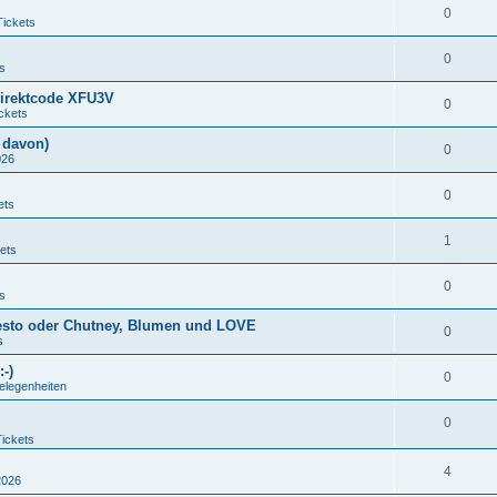
0
Tickets
0
s
Direktcode XFU3V
0
ckets
l davon)
0
026
0
ets
1
ets
0
s
 Pesto oder Chutney, Blumen und LOVE
0
s
-)
0
elegenheiten
0
Tickets
4
2026