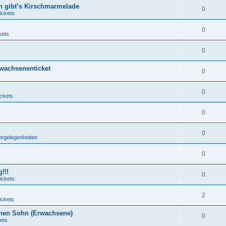
n gibt’s Kirschmarmelade
0
ickets
0
kets
0
rwachsenenticket
0
0
ickets
0
0
hrgelegenheiten
0
!!!
0
ickets
2
ickets
nen Sohn (Erwachsene)
0
ets