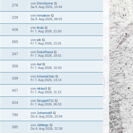
von
DoroSonne
276
Sa 8. Aug 2026, 10:44
von
mmaikee
229
Sa 8. Aug 2026, 09:03
von
Ikula
428
Fr 7. Aug 2026, 21:50
von
pib
265
Fr 7. Aug 2026, 21:01
von
DukeRaoul
347
Fr 7. Aug 2026, 18:01
von
Aal
356
Fr 7. Aug 2026, 15:43
von
Ichunnichdu
339
Fr 7. Aug 2026, 14:14
von
niklas9
457
Fr 7. Aug 2026, 11:13
von
Struppi4711
424
Fr 7. Aug 2026, 06:53
von
JohannaM
790
Do 6. Aug 2026, 23:04
von
Jählings
395
Do 6. Aug 2026, 22:39