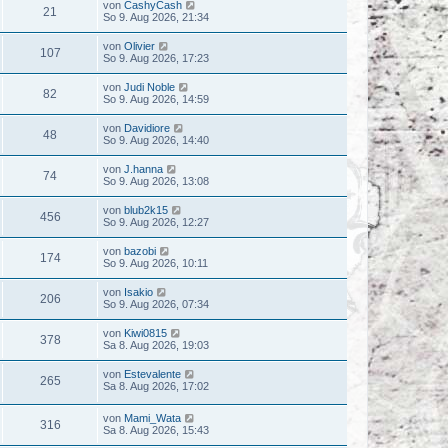
von
CashyCash
21
So 9. Aug 2026, 21:34
von
Olivier
107
So 9. Aug 2026, 17:23
von
Judi Noble
82
So 9. Aug 2026, 14:59
von
Davidiore
48
So 9. Aug 2026, 14:40
von
J.hanna
74
So 9. Aug 2026, 13:08
von
blub2k15
456
So 9. Aug 2026, 12:27
von
bazobi
174
So 9. Aug 2026, 10:11
von
Isakio
206
So 9. Aug 2026, 07:34
von
Kiwi0815
378
Sa 8. Aug 2026, 19:03
von
Estevalente
265
Sa 8. Aug 2026, 17:02
von
Mami_Wata
316
Sa 8. Aug 2026, 15:43