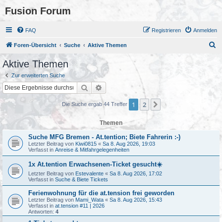
Fusion Forum
FAQ
Registrieren
Anmelden
S
Foren-Übersicht
Suche
Aktive Themen
u
Aktive Themen
c
Zur erweiterten Suche
h
Suche
Erweiterte Suche
e
1
2
Nächste
Die Suche ergab 44 Treffer
Themen
Suche MFG Bremen - At.tention; Biete Fahrerin :-)
Letzter Beitrag von
Kiwi0815
«
Sa 8. Aug 2026, 19:03
Verfasst in
Anreise & Mitfahrgelegenheiten
1x At.tention Erwachsenen-Ticket gesucht☀️
Letzter Beitrag von
Estevalente
«
Sa 8. Aug 2026, 17:02
Verfasst in
Suche & Biete Tickets
Ferienwohnung für die at.tension frei geworden
Letzter Beitrag von
Mami_Wata
«
Sa 8. Aug 2026, 15:43
Verfasst in
at.tension #11 | 2026
Antworten:
4