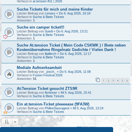
Verfasst in
at.tension #11 | 2026
Suche Tickets für mich und meine Kinder
Letzter Beitrag von
Lenaxs
«
Do 6. Aug 2026, 16:18
Verfasst in
Suche & Biete Tickets
Antworten:
1
Suche ein camper ticket!!!
Letzter Beitrag von
Suedi
«
Do 6. Aug 2026, 13:21
Verfasst in
Suche & Biete Tickets
Antworten:
1
Suche At.tension Ticket ( Mein Code CSKWK ) / Biete neben
Kostenübernahme Ringelnatz Gedichte / Vielen Dank !
Letzter Beitrag von
iliailitsch
«
Do 6. Aug 2026, 12:17
Verfasst in
Suche & Biete Tickets
Antworten:
1
Mediale Aufmerksamkeit
Letzter Beitrag von
_josch_
«
Do 6. Aug 2026, 11:08
Verfasst in
Fusion Festival 2026
Antworten:
51
1
2
3
4
5
6
At:Tension Ticket gesucht ZTS9R
Letzter Beitrag von
floritoner
«
Mi 5. Aug 2026, 15:41
Verfasst in
Suche & Biete Tickets
Ein at.tension-Ticket pleeeease (9FA3W)
Letzter Beitrag von
PhilineSauvageot
«
Mi 5. Aug 2026, 13:24
Verfasst in
Suche & Biete Tickets
1
2
Nächste
Die Suche ergab 44 Treffer