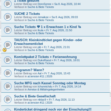
1 Ticket gesucht
Letzter Beitrag von
DoroSonne
«
Sa 8. Aug 2026, 10:44
Verfasst in
Suche & Biete Tickets
SUCHE 2 Tickets
Letzter Beitrag von
mmaikee
«
Sa 8. Aug 2026, 09:03
Verfasst in
Suche & Biete Tickets
Suche Tickets 💜 1 x Erwachsen 1 x Kind 🦄
Letzter Beitrag von
Ikula
«
Fr 7. Aug 2026, 21:50
Verfasst in
Suche & Biete Tickets
TAUSCH: Kleinkindticket gegen Kinder- oder
Erwachsenenticket
Letzter Beitrag von
pib
«
Fr 7. Aug 2026, 21:01
Verfasst in
Suche & Biete Tickets
Komlettpaket 2 Tickets + Ferienwohnung
Letzter Beitrag von
DukeRaoul
«
Fr 7. Aug 2026, 18:01
Verfasst in
Suche & Biete Tickets
Programm? Wann?
Letzter Beitrag von
Aal
«
Fr 7. Aug 2026, 15:43
Verfasst in
at.tension #11 | 2026
Suche MFG nach Kassel Sonntag oder Montag
Letzter Beitrag von
Ichunnichdu
«
Fr 7. Aug 2026, 14:14
Verfasst in
Anreise & Mitfahrgelegenheiten
Suche & Biete Gesellschaft
Letzter Beitrag von
niklas9
«
Fr 7. Aug 2026, 11:13
Verfasst in
at.tension #11 | 2026
Kinderticket dringend noch vor der Einschulung!!!