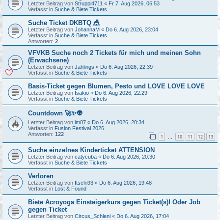
Letzter Beitrag von
Struppi4711
«
Fr 7. Aug 2026, 06:53
Verfasst in
Suche & Biete Tickets
Suche Ticket DKBTQ 🎪
Letzter Beitrag von
JohannaM
«
Do 6. Aug 2026, 23:04
Verfasst in
Suche & Biete Tickets
Antworten:
2
VFVKB Suche noch 2 Tickets für mich und meinen Sohn
(Erwachsene)
Letzter Beitrag von
Jählings
«
Do 6. Aug 2026, 22:39
Verfasst in
Suche & Biete Tickets
Basis-Ticket gegen Blumen, Pesto und LOVE LOVE LOVE
Letzter Beitrag von
Isakio
«
Do 6. Aug 2026, 22:29
Verfasst in
Suche & Biete Tickets
Countdown 🚀✨👽
Letzter Beitrag von
lm87
«
Do 6. Aug 2026, 20:34
Verfasst in
Fusion Festival 2026
Antworten:
122
1
10
11
12
13
…
Suche einzelnes Kinderticket ATTENSION
Letzter Beitrag von
catycuba
«
Do 6. Aug 2026, 20:30
Verfasst in
Suche & Biete Tickets
Verloren
Letzter Beitrag von
Itschi93
«
Do 6. Aug 2026, 19:48
Verfasst in
Lost & Found
Biete Acroyoga Einsteigerkurs gegen Ticket(s)! Oder Job
gegen Ticket
Letzter Beitrag von
Circus_Schleni
«
Do 6. Aug 2026, 17:04