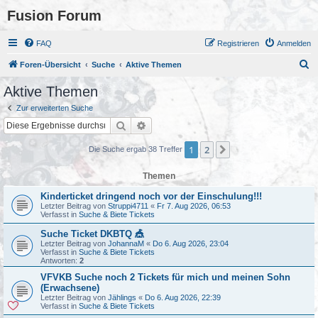
Fusion Forum
FAQ
Registrieren
Anmelden
S
Foren-Übersicht
Suche
Aktive Themen
u
Aktive Themen
c
Zur erweiterten Suche
h
Suche
Erweiterte Suche
e
1
2
Nächste
Die Suche ergab 38 Treffer
Themen
Kinderticket dringend noch vor der Einschulung!!!
Letzter Beitrag von
Struppi4711
«
Fr 7. Aug 2026, 06:53
Verfasst in
Suche & Biete Tickets
Suche Ticket DKBTQ 🎪
Letzter Beitrag von
JohannaM
«
Do 6. Aug 2026, 23:04
Verfasst in
Suche & Biete Tickets
Antworten:
2
VFVKB Suche noch 2 Tickets für mich und meinen Sohn
(Erwachsene)
Letzter Beitrag von
Jählings
«
Do 6. Aug 2026, 22:39
Verfasst in
Suche & Biete Tickets