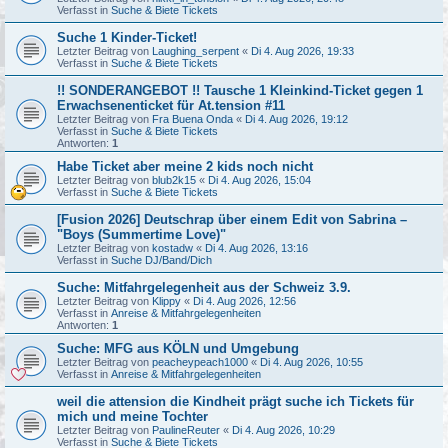
Verfasst in
Suche & Biete Tickets
Suche 1 Kinder-Ticket!
Letzter Beitrag von
Laughing_serpent
«
Di 4. Aug 2026, 19:33
Verfasst in
Suche & Biete Tickets
!! SONDERANGEBOT !! Tausche 1 Kleinkind-Ticket gegen 1
Erwachsenenticket für At.tension #11
Letzter Beitrag von
Fra Buena Onda
«
Di 4. Aug 2026, 19:12
Verfasst in
Suche & Biete Tickets
Antworten:
1
Habe Ticket aber meine 2 kids noch nicht
Letzter Beitrag von
blub2k15
«
Di 4. Aug 2026, 15:04
Verfasst in
Suche & Biete Tickets
[Fusion 2026] Deutschrap über einem Edit von Sabrina –
"Boys (Summertime Love)"
Letzter Beitrag von
kostadw
«
Di 4. Aug 2026, 13:16
Verfasst in
Suche DJ/Band/Dich
Suche: Mitfahrgelegenheit aus der Schweiz 3.9.
Letzter Beitrag von
Klippy
«
Di 4. Aug 2026, 12:56
Verfasst in
Anreise & Mitfahrgelegenheiten
Antworten:
1
Suche: MFG aus KÖLN und Umgebung
Letzter Beitrag von
peacheypeach1000
«
Di 4. Aug 2026, 10:55
Verfasst in
Anreise & Mitfahrgelegenheiten
weil die attension die Kindheit prägt suche ich Tickets für
mich und meine Tochter
Letzter Beitrag von
PaulineReuter
«
Di 4. Aug 2026, 10:29
Verfasst in
Suche & Biete Tickets