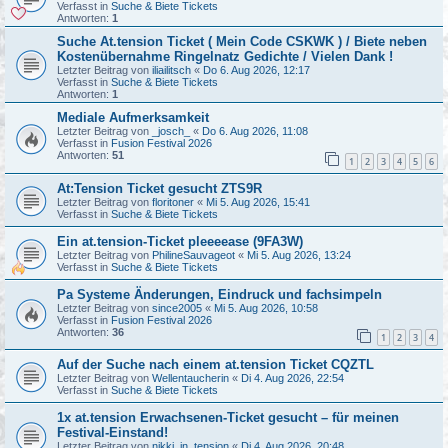
Verfasst in
Suche & Biete Tickets
Antworten:
1
Suche At.tension Ticket ( Mein Code CSKWK ) / Biete neben
Kostenübernahme Ringelnatz Gedichte / Vielen Dank !
Letzter Beitrag von
iliailitsch
«
Do 6. Aug 2026, 12:17
Verfasst in
Suche & Biete Tickets
Antworten:
1
Mediale Aufmerksamkeit
Letzter Beitrag von
_josch_
«
Do 6. Aug 2026, 11:08
Verfasst in
Fusion Festival 2026
Antworten:
51
1
2
3
4
5
6
At:Tension Ticket gesucht ZTS9R
Letzter Beitrag von
floritoner
«
Mi 5. Aug 2026, 15:41
Verfasst in
Suche & Biete Tickets
Ein at.tension-Ticket pleeeease (9FA3W)
Letzter Beitrag von
PhilineSauvageot
«
Mi 5. Aug 2026, 13:24
Verfasst in
Suche & Biete Tickets
Pa Systeme Änderungen, Eindruck und fachsimpeln
Letzter Beitrag von
since2005
«
Mi 5. Aug 2026, 10:58
Verfasst in
Fusion Festival 2026
Antworten:
36
1
2
3
4
Auf der Suche nach einem at.tension Ticket CQZTL
Letzter Beitrag von
Wellentaucherin
«
Di 4. Aug 2026, 22:54
Verfasst in
Suche & Biete Tickets
1x at.tension Erwachsenen-Ticket gesucht – für meinen
Festival-Einstand!
Letzter Beitrag von
nikki_in_tension
«
Di 4. Aug 2026, 20:48