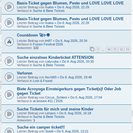
Basis-Ticket gegen Blumen, Pesto und LOVE LOVE LOVE
Letzter Beitrag von
Isakio
«
Do 6. Aug 2026, 22:29
Verfasst in
Suche & Biete Tickets
Basis-Ticket gegen Blumen, Pesto und LOVE LOVE LOVE
Letzter Beitrag von
Isakio
«
Do 6. Aug 2026, 22:28
Verfasst in
Suche & Biete Tickets
Countdown 🚀✨👽
Letzter Beitrag von
lm87
«
Do 6. Aug 2026, 20:34
Verfasst in
Fusion Festival 2026
Antworten:
122
1
10
11
12
13
…
Suche einzelnes Kinderticket ATTENSION
Letzter Beitrag von
catycuba
«
Do 6. Aug 2026, 20:30
Verfasst in
Suche & Biete Tickets
Verloren
Letzter Beitrag von
Itschi93
«
Do 6. Aug 2026, 19:48
Verfasst in
Lost & Found
Biete Acroyoga Einsteigerkurs gegen Ticket(s)! Oder Job
gegen Ticket
Letzter Beitrag von
Circus_Schleni
«
Do 6. Aug 2026, 17:04
Verfasst in
at.tension #11 | 2026
Suche Tickets für mich und meine Kinder
Letzter Beitrag von
Lenaxs
«
Do 6. Aug 2026, 16:18
Verfasst in
Suche & Biete Tickets
Antworten:
1
Suche ein camper ticket!!!
Letzter Beitrag von
Suedi
«
Do 6. Aug 2026, 13:21