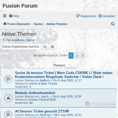
Fusion Forum
FAQ
Registrieren
Anmelden
S
Foren-Übersicht
Suche
Aktive Themen
u
Aktive Themen
c
Zur erweiterten Suche
h
Suche
Erweiterte Suche
e
1
2
Nächste
Die Suche ergab 31 Treffer
Themen
Suche At.tension Ticket ( Mein Code CSKWK ) / Biete neben
Kostenübernahme Ringelnatz Gedichte / Vielen Dank !
Letzter Beitrag von
iliailitsch
«
Do 6. Aug 2026, 12:17
Verfasst in
Suche & Biete Tickets
Antworten:
1
Mediale Aufmerksamkeit
Letzter Beitrag von
_josch_
«
Do 6. Aug 2026, 11:08
Verfasst in
Fusion Festival 2026
Antworten:
51
1
2
3
4
5
6
At:Tension Ticket gesucht ZTS9R
Letzter Beitrag von
floritoner
«
Mi 5. Aug 2026, 15:41