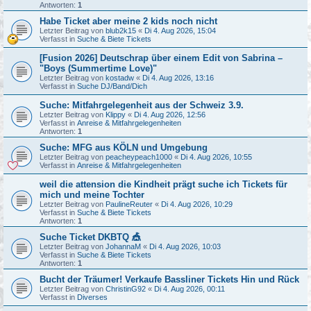
Antworten:
1
Habe Ticket aber meine 2 kids noch nicht
Letzter Beitrag von
blub2k15
«
Di 4. Aug 2026, 15:04
Verfasst in
Suche & Biete Tickets
[Fusion 2026] Deutschrap über einem Edit von Sabrina –
"Boys (Summertime Love)"
Letzter Beitrag von
kostadw
«
Di 4. Aug 2026, 13:16
Verfasst in
Suche DJ/Band/Dich
Suche: Mitfahrgelegenheit aus der Schweiz 3.9.
Letzter Beitrag von
Klippy
«
Di 4. Aug 2026, 12:56
Verfasst in
Anreise & Mitfahrgelegenheiten
Antworten:
1
Suche: MFG aus KÖLN und Umgebung
Letzter Beitrag von
peacheypeach1000
«
Di 4. Aug 2026, 10:55
Verfasst in
Anreise & Mitfahrgelegenheiten
weil die attension die Kindheit prägt suche ich Tickets für
mich und meine Tochter
Letzter Beitrag von
PaulineReuter
«
Di 4. Aug 2026, 10:29
Verfasst in
Suche & Biete Tickets
Antworten:
1
Suche Ticket DKBTQ 🎪
Letzter Beitrag von
JohannaM
«
Di 4. Aug 2026, 10:03
Verfasst in
Suche & Biete Tickets
Antworten:
1
Bucht der Träumer! Verkaufe Bassliner Tickets Hin und Rück
Letzter Beitrag von
ChristinG92
«
Di 4. Aug 2026, 00:11
Verfasst in
Diverses