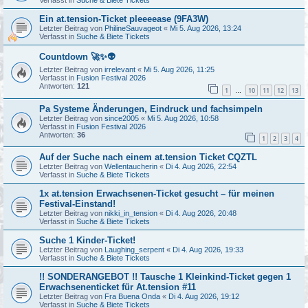
Verfasst in
Suche & Biete Tickets
Ein at.tension-Ticket pleeeease (9FA3W)
Letzter Beitrag von
PhilineSauvageot
«
Mi 5. Aug 2026, 13:24
Verfasst in
Suche & Biete Tickets
Countdown 🚀✨👽
Letzter Beitrag von
irrelevant
«
Mi 5. Aug 2026, 11:25
Verfasst in
Fusion Festival 2026
Antworten:
121
1
10
11
12
13
…
Pa Systeme Änderungen, Eindruck und fachsimpeln
Letzter Beitrag von
since2005
«
Mi 5. Aug 2026, 10:58
Verfasst in
Fusion Festival 2026
Antworten:
36
1
2
3
4
Auf der Suche nach einem at.tension Ticket CQZTL
Letzter Beitrag von
Wellentaucherin
«
Di 4. Aug 2026, 22:54
Verfasst in
Suche & Biete Tickets
1x at.tension Erwachsenen-Ticket gesucht – für meinen
Festival-Einstand!
Letzter Beitrag von
nikki_in_tension
«
Di 4. Aug 2026, 20:48
Verfasst in
Suche & Biete Tickets
Suche 1 Kinder-Ticket!
Letzter Beitrag von
Laughing_serpent
«
Di 4. Aug 2026, 19:33
Verfasst in
Suche & Biete Tickets
!! SONDERANGEBOT !! Tausche 1 Kleinkind-Ticket gegen 1
Erwachsenenticket für At.tension #11
Letzter Beitrag von
Fra Buena Onda
«
Di 4. Aug 2026, 19:12
Verfasst in
Suche & Biete Tickets