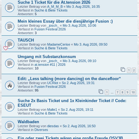
Suche 1 Ticket für die At.tension 2026
Letzter Beitrag von
A_M_M_B
«
Mo 3. Aug 2026, 16:35
Verfasst in
Suche & Biete Tickets
Antworten:
5
Mein kleines Essay über die diesjährige Fusion :)
Letzter Beitrag von
_josch_
«
Mo 3. Aug 2026, 10:06
Verfasst in
Fusion Festival 2026
Antworten:
3
TAUSCH
Letzter Beitrag von
MadameCerise
«
Mo 3. Aug 2026, 09:50
Verfasst in
Suche & Biete Tickets
Umgang mit Substanzkonsum
Letzter Beitrag von
_josch_
«
Mo 3. Aug 2026, 09:10
Verfasst in
at.tension #11 | 2026
Antworten:
10
1
2
Edit: „Less talking (more dancing) on the dancefloor“
Letzter Beitrag von
UCRiot
«
So 2. Aug 2026, 19:31
Verfasst in
Fusion Festival 2026
Antworten:
95
1
7
8
9
10
…
Suche 2x Basis Ticket und 1x Kleinkinder Ticket // Code:
ESEUT
Letzter Beitrag von
Malte1
«
So 2. Aug 2026, 19:11
Verfasst in
Suche & Biete Tickets
Waldbaden
Letzter Beitrag von
diesdas
«
So 2. Aug 2026, 16:50
Verfasst in
Diverses
Ein oder zwei Tickets wären eine große Freude QSV3B