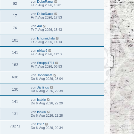
von
DukeRaoul
62
Fr 7. Aug 2026, 18:01
von
DukeRaoul
17
Fr 7. Aug 2026, 17:53
von
Aal
76
Fr 7. Aug 2026, 15:43
von
Ichunnichdu
101
Fr 7. Aug 2026, 14:14
von
niklas9
141
Fr 7. Aug 2026, 11:13
von
Struppi4711
183
Fr 7. Aug 2026, 06:53
von
JohannaM
636
Do 6. Aug 2026, 23:04
von
Jählings
130
Do 6. Aug 2026, 22:39
von
Isakio
141
Do 6. Aug 2026, 22:29
von
Isakio
131
Do 6. Aug 2026, 22:28
von
lm87
73271
Do 6. Aug 2026, 20:34