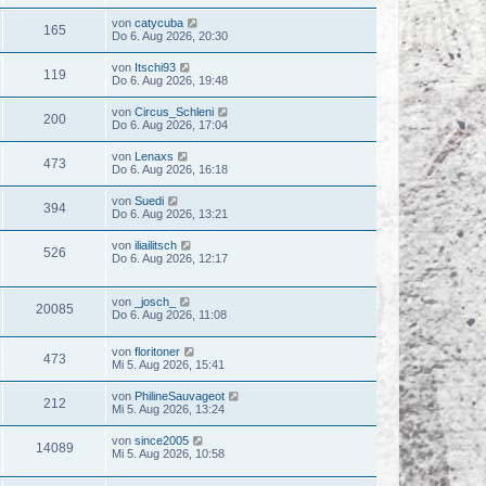
von
catycuba
165
Do 6. Aug 2026, 20:30
von
Itschi93
119
Do 6. Aug 2026, 19:48
von
Circus_Schleni
200
Do 6. Aug 2026, 17:04
von
Lenaxs
473
Do 6. Aug 2026, 16:18
von
Suedi
394
Do 6. Aug 2026, 13:21
von
iliailitsch
526
Do 6. Aug 2026, 12:17
von
_josch_
20085
Do 6. Aug 2026, 11:08
von
floritoner
473
Mi 5. Aug 2026, 15:41
von
PhilineSauvageot
212
Mi 5. Aug 2026, 13:24
von
since2005
14089
Mi 5. Aug 2026, 10:58