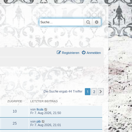
Suche
Erweiterte Suche
Registrieren
Anmelden
1
2
Nächste
Die Suche ergab 44 Treffer
ZUGRIFFE
LETZTER BEITRAG
von
Ikula
10
Fr 7. Aug 2026, 21:50
von
pib
25
Fr 7. Aug 2026, 21:01