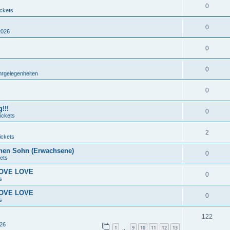
0
ickets
0
2026
0
0
hrgelegenheiten
0
!!!
0
ickets
2
ickets
nen Sohn (Erwachsene)
0
ets
 LOVE LOVE
0
s
 LOVE LOVE
0
s
122
026
1
9
10
11
12
13
…