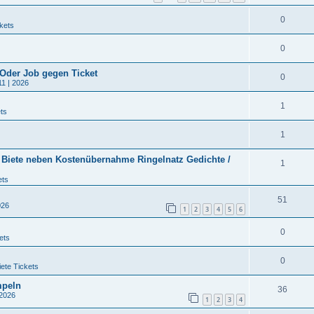
0
kets
0
 Oder Job gegen Ticket
0
11 | 2026
1
ts
1
/ Biete neben Kostenübernahme Ringelnatz Gedichte /
1
ets
51
026
1
2
3
4
5
6
0
ets
0
ete Tickets
mpeln
36
 2026
1
2
3
4