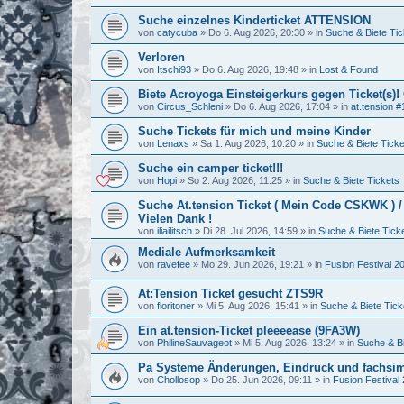
Suche einzelnes Kinderticket ATTENSION
von
catycuba
»
Do 6. Aug 2026, 20:30
» in
Suche & Biete Tic
Verloren
von
Itschi93
»
Do 6. Aug 2026, 19:48
» in
Lost & Found
Biete Acroyoga Einsteigerkurs gegen Ticket(s)!
von
Circus_Schleni
»
Do 6. Aug 2026, 17:04
» in
at.tension #
Suche Tickets für mich und meine Kinder
von
Lenaxs
»
Sa 1. Aug 2026, 10:20
» in
Suche & Biete Ticke
Suche ein camper ticket!!!
von
Hopi
»
So 2. Aug 2026, 11:25
» in
Suche & Biete Tickets
Suche At.tension Ticket ( Mein Code CSKWK ) 
Vielen Dank !
von
iliailitsch
»
Di 28. Jul 2026, 14:59
» in
Suche & Biete Tick
Mediale Aufmerksamkeit
von
ravefee
»
Mo 29. Jun 2026, 19:21
» in
Fusion Festival 2
At:Tension Ticket gesucht ZTS9R
von
floritoner
»
Mi 5. Aug 2026, 15:41
» in
Suche & Biete Tick
Ein at.tension-Ticket pleeeease (9FA3W)
von
PhilineSauvageot
»
Mi 5. Aug 2026, 13:24
» in
Suche & Bi
Pa Systeme Änderungen, Eindruck und fachsi
von
Chollosop
»
Do 25. Jun 2026, 09:11
» in
Fusion Festival