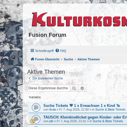
Fusion Forum
Schnellzugriff
FAQ
Foren-Übersicht
Suche
Aktive Themen
Aktive Themen
Zur erweiterten Suche
Suche
Erweiterte Suche
THEMEN
Suche Tickets 💜 1 x Erwachsen 1 x Kind 🦄
von
Ikula
»
Fr 7. Aug 2026, 21:50
» in
Suche & Biete Tickets
TAUSCH: Kleinkindticket gegen Kinder- oder E
von
pib
»
Fr 7. Aug 2026, 21:01
» in
Suche & Biete Tickets