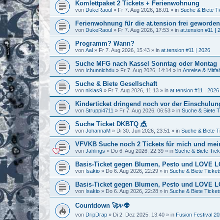
Komlettpaket 2 Tickets + Ferienwohnung
von
DukeRaoul
»
Fr 7. Aug 2026, 18:01
» in
Suche & Biete T
Ferienwohnung für die at.tension frei geworden
von
DukeRaoul
»
Fr 7. Aug 2026, 17:53
» in
at.tension #11 | 
Programm? Wann?
von
Aal
»
Fr 7. Aug 2026, 15:43
» in
at.tension #11 | 2026
Suche MFG nach Kassel Sonntag oder Montag
von
Ichunnichdu
»
Fr 7. Aug 2026, 14:14
» in
Anreise & Mitfa
Suche & Biete Gesellschaft
von
niklas9
»
Fr 7. Aug 2026, 11:13
» in
at.tension #11 | 2026
Kinderticket dringend noch vor der Einschulung
von
Struppi4711
»
Fr 7. Aug 2026, 06:53
» in
Suche & Biete T
Suche Ticket DKBTQ 🎪
von
JohannaM
»
Di 30. Jun 2026, 23:51
» in
Suche & Biete T
VFVKB Suche noch 2 Tickets für mich und mei
von
Jählings
»
Do 6. Aug 2026, 22:39
» in
Suche & Biete Tick
Basis-Ticket gegen Blumen, Pesto und LOVE
von
Isakio
»
Do 6. Aug 2026, 22:29
» in
Suche & Biete Ticket
Basis-Ticket gegen Blumen, Pesto und LOVE
von
Isakio
»
Do 6. Aug 2026, 22:28
» in
Suche & Biete Ticket
Countdown 🚀✨👽
von
DripDrap
»
Di 2. Dez 2025, 13:40
» in
Fusion Festival 2