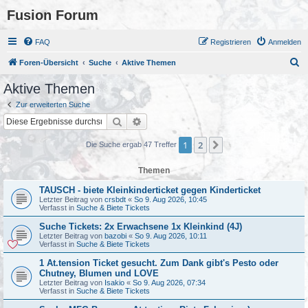
Fusion Forum
FAQ
Registrieren
Anmelden
S
Foren-Übersicht
Suche
Aktive Themen
u
Aktive Themen
c
Zur erweiterten Suche
h
Suche
Erweiterte Suche
e
1
2
Nächste
Die Suche ergab 47 Treffer
Themen
TAUSCH - biete Kleinkinderticket gegen Kinderticket
Letzter Beitrag von
crsbdt
«
So 9. Aug 2026, 10:45
Verfasst in
Suche & Biete Tickets
Suche Tickets: 2x Erwachsene 1x Kleinkind (4J)
Letzter Beitrag von
bazobi
«
So 9. Aug 2026, 10:11
Verfasst in
Suche & Biete Tickets
1 At.tension Ticket gesucht. Zum Dank gibt's Pesto oder
Chutney, Blumen und LOVE
Letzter Beitrag von
Isakio
«
So 9. Aug 2026, 07:34
Verfasst in
Suche & Biete Tickets