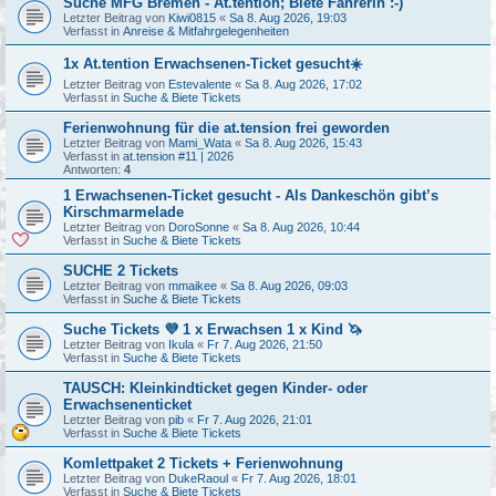
Suche MFG Bremen - At.tention; Biete Fahrerin :-)
Letzter Beitrag von
Kiwi0815
«
Sa 8. Aug 2026, 19:03
Verfasst in
Anreise & Mitfahrgelegenheiten
1x At.tention Erwachsenen-Ticket gesucht☀️
Letzter Beitrag von
Estevalente
«
Sa 8. Aug 2026, 17:02
Verfasst in
Suche & Biete Tickets
Ferienwohnung für die at.tension frei geworden
Letzter Beitrag von
Mami_Wata
«
Sa 8. Aug 2026, 15:43
Verfasst in
at.tension #11 | 2026
Antworten:
4
1 Erwachsenen-Ticket gesucht - Als Dankeschön gibt’s
Kirschmarmelade
Letzter Beitrag von
DoroSonne
«
Sa 8. Aug 2026, 10:44
Verfasst in
Suche & Biete Tickets
SUCHE 2 Tickets
Letzter Beitrag von
mmaikee
«
Sa 8. Aug 2026, 09:03
Verfasst in
Suche & Biete Tickets
Suche Tickets 💜 1 x Erwachsen 1 x Kind 🦄
Letzter Beitrag von
Ikula
«
Fr 7. Aug 2026, 21:50
Verfasst in
Suche & Biete Tickets
TAUSCH: Kleinkindticket gegen Kinder- oder
Erwachsenenticket
Letzter Beitrag von
pib
«
Fr 7. Aug 2026, 21:01
Verfasst in
Suche & Biete Tickets
Komlettpaket 2 Tickets + Ferienwohnung
Letzter Beitrag von
DukeRaoul
«
Fr 7. Aug 2026, 18:01
Verfasst in
Suche & Biete Tickets