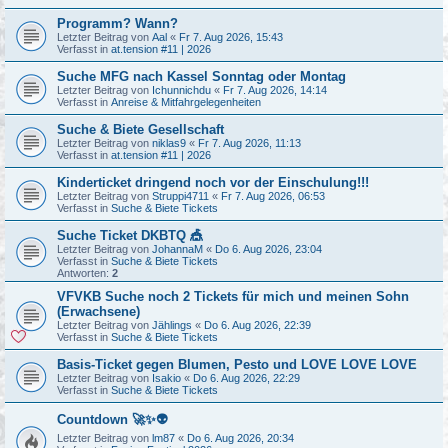
Programm? Wann?
Letzter Beitrag von
Aal
«
Fr 7. Aug 2026, 15:43
Verfasst in
at.tension #11 | 2026
Suche MFG nach Kassel Sonntag oder Montag
Letzter Beitrag von
Ichunnichdu
«
Fr 7. Aug 2026, 14:14
Verfasst in
Anreise & Mitfahrgelegenheiten
Suche & Biete Gesellschaft
Letzter Beitrag von
niklas9
«
Fr 7. Aug 2026, 11:13
Verfasst in
at.tension #11 | 2026
Kinderticket dringend noch vor der Einschulung!!!
Letzter Beitrag von
Struppi4711
«
Fr 7. Aug 2026, 06:53
Verfasst in
Suche & Biete Tickets
Suche Ticket DKBTQ 🎪
Letzter Beitrag von
JohannaM
«
Do 6. Aug 2026, 23:04
Verfasst in
Suche & Biete Tickets
Antworten:
2
VFVKB Suche noch 2 Tickets für mich und meinen Sohn
(Erwachsene)
Letzter Beitrag von
Jählings
«
Do 6. Aug 2026, 22:39
Verfasst in
Suche & Biete Tickets
Basis-Ticket gegen Blumen, Pesto und LOVE LOVE LOVE
Letzter Beitrag von
Isakio
«
Do 6. Aug 2026, 22:29
Verfasst in
Suche & Biete Tickets
Countdown 🚀✨👽
Letzter Beitrag von
lm87
«
Do 6. Aug 2026, 20:34