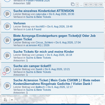
Verfasst in
Fusion Festival 2026
Antworten:
122
1
10
11
12
13
…
Suche einzelnes Kinderticket ATTENSION
Letzter Beitrag von
catycuba
«
Do 6. Aug 2026, 20:30
Verfasst in
Suche & Biete Tickets
Verloren
Letzter Beitrag von
Itschi93
«
Do 6. Aug 2026, 19:48
Verfasst in
Lost & Found
Biete Acroyoga Einsteigerkurs gegen Ticket(s)! Oder Job
gegen Ticket
Letzter Beitrag von
Circus_Schleni
«
Do 6. Aug 2026, 17:04
Verfasst in
at.tension #11 | 2026
Suche Tickets für mich und meine Kinder
Letzter Beitrag von
Lenaxs
«
Do 6. Aug 2026, 16:18
Verfasst in
Suche & Biete Tickets
Antworten:
1
Suche ein camper ticket!!!
Letzter Beitrag von
Suedi
«
Do 6. Aug 2026, 13:21
Verfasst in
Suche & Biete Tickets
Antworten:
1
Suche At.tension Ticket ( Mein Code CSKWK ) / Biete neben
Kostenübernahme Ringelnatz Gedichte / Vielen Dank !
Letzter Beitrag von
iliailitsch
«
Do 6. Aug 2026, 12:17
Verfasst in
Suche & Biete Tickets
Antworten:
1