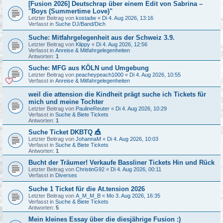
[Fusion 2026] Deutschrap über einem Edit von Sabrina –
"Boys (Summertime Love)"
Letzter Beitrag von
kostadw
«
Di 4. Aug 2026, 13:16
Verfasst in
Suche DJ/Band/Dich
Suche: Mitfahrgelegenheit aus der Schweiz 3.9.
Letzter Beitrag von
Klippy
«
Di 4. Aug 2026, 12:56
Verfasst in
Anreise & Mitfahrgelegenheiten
Antworten:
1
Suche: MFG aus KÖLN und Umgebung
Letzter Beitrag von
peacheypeach1000
«
Di 4. Aug 2026, 10:55
Verfasst in
Anreise & Mitfahrgelegenheiten
weil die attension die Kindheit prägt suche ich Tickets für
mich und meine Tochter
Letzter Beitrag von
PaulineReuter
«
Di 4. Aug 2026, 10:29
Verfasst in
Suche & Biete Tickets
Antworten:
1
Suche Ticket DKBTQ 🎪
Letzter Beitrag von
JohannaM
«
Di 4. Aug 2026, 10:03
Verfasst in
Suche & Biete Tickets
Antworten:
1
Bucht der Träumer! Verkaufe Bassliner Tickets Hin und Rück
Letzter Beitrag von
ChristinG92
«
Di 4. Aug 2026, 00:11
Verfasst in
Diverses
Suche 1 Ticket für die At.tension 2026
Letzter Beitrag von
A_M_M_B
«
Mo 3. Aug 2026, 16:35
Verfasst in
Suche & Biete Tickets
Antworten:
5
Mein kleines Essay über die diesjährige Fusion :)