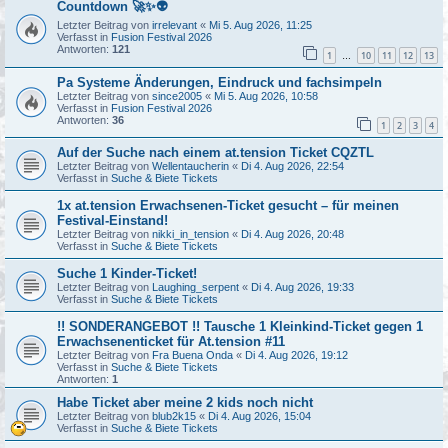
Countdown 🚀✨👽
Letzter Beitrag von
irrelevant
«
Mi 5. Aug 2026, 11:25
Verfasst in
Fusion Festival 2026
Antworten:
121
1
10
11
12
13
…
Pa Systeme Änderungen, Eindruck und fachsimpeln
Letzter Beitrag von
since2005
«
Mi 5. Aug 2026, 10:58
Verfasst in
Fusion Festival 2026
Antworten:
36
1
2
3
4
Auf der Suche nach einem at.tension Ticket CQZTL
Letzter Beitrag von
Wellentaucherin
«
Di 4. Aug 2026, 22:54
Verfasst in
Suche & Biete Tickets
1x at.tension Erwachsenen-Ticket gesucht – für meinen
Festival-Einstand!
Letzter Beitrag von
nikki_in_tension
«
Di 4. Aug 2026, 20:48
Verfasst in
Suche & Biete Tickets
Suche 1 Kinder-Ticket!
Letzter Beitrag von
Laughing_serpent
«
Di 4. Aug 2026, 19:33
Verfasst in
Suche & Biete Tickets
!! SONDERANGEBOT !! Tausche 1 Kleinkind-Ticket gegen 1
Erwachsenenticket für At.tension #11
Letzter Beitrag von
Fra Buena Onda
«
Di 4. Aug 2026, 19:12
Verfasst in
Suche & Biete Tickets
Antworten:
1
Habe Ticket aber meine 2 kids noch nicht
Letzter Beitrag von
blub2k15
«
Di 4. Aug 2026, 15:04
Verfasst in
Suche & Biete Tickets