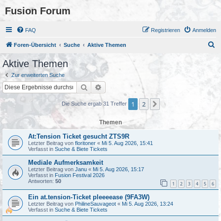
Fusion Forum
FAQ
Registrieren
Anmelden
S
Foren-Übersicht
Suche
Aktive Themen
u
Aktive Themen
c
Zur erweiterten Suche
h
Suche
Erweiterte Suche
e
1
2
Nächste
Die Suche ergab 31 Treffer
Themen
At:Tension Ticket gesucht ZTS9R
Letzter Beitrag von
floritoner
«
Mi 5. Aug 2026, 15:41
Verfasst in
Suche & Biete Tickets
Mediale Aufmerksamkeit
Letzter Beitrag von
Janu
«
Mi 5. Aug 2026, 15:17
Verfasst in
Fusion Festival 2026
Antworten:
50
1
2
3
4
5
6
Ein at.tension-Ticket pleeeease (9FA3W)
Letzter Beitrag von
PhilineSauvageot
«
Mi 5. Aug 2026, 13:24
Verfasst in
Suche & Biete Tickets