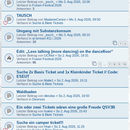
Letzter Beitrag von
_josch_
«
Mo 3. Aug 2026, 10:06
Verfasst in
Fusion Festival 2026
Antworten:
3
TAUSCH
Letzter Beitrag von
MadameCerise
«
Mo 3. Aug 2026, 09:50
Verfasst in
Suche & Biete Tickets
Umgang mit Substanzkonsum
Letzter Beitrag von
_josch_
«
Mo 3. Aug 2026, 09:10
Verfasst in
at.tension #11 | 2026
Antworten:
10
1
2
Edit: „Less talking (more dancing) on the dancefloor“
Letzter Beitrag von
UCRiot
«
So 2. Aug 2026, 19:31
Verfasst in
Fusion Festival 2026
Antworten:
95
1
7
8
9
10
…
Suche 2x Basis Ticket und 1x Kleinkinder Ticket // Code:
ESEUT
Letzter Beitrag von
Malte1
«
So 2. Aug 2026, 19:11
Verfasst in
Suche & Biete Tickets
Waldbaden
Letzter Beitrag von
diesdas
«
So 2. Aug 2026, 16:50
Verfasst in
Diverses
Ein oder zwei Tickets wären eine große Freude QSV3B
Letzter Beitrag von
Isakio
«
So 2. Aug 2026, 15:43
Verfasst in
Suche & Biete Tickets
Suche ein camper ticket!!!
Letzter Beitrag von
Hopi
«
So 2. Aug 2026, 11:25
Verfasst in
Suche & Biete Tickets