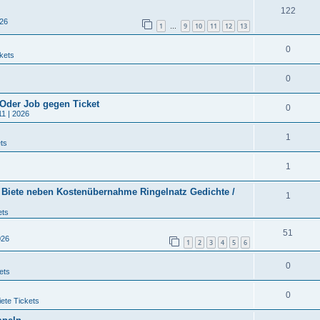
122
026
1
9
10
11
12
13
…
0
kets
0
 Oder Job gegen Ticket
0
11 | 2026
1
ts
1
/ Biete neben Kostenübernahme Ringelnatz Gedichte /
1
ets
51
026
1
2
3
4
5
6
0
ets
0
ete Tickets