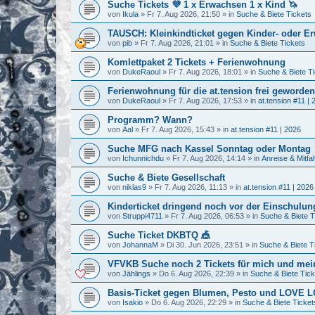
Suche Tickets 💜 1 x Erwachsen 1 x Kind 🦄
von
Ikula
»
Fr 7. Aug 2026, 21:50
» in
Suche & Biete Tickets
TAUSCH: Kleinkindticket gegen Kinder- oder E
von
pib
»
Fr 7. Aug 2026, 21:01
» in
Suche & Biete Tickets
Komlettpaket 2 Tickets + Ferienwohnung
von
DukeRaoul
»
Fr 7. Aug 2026, 18:01
» in
Suche & Biete T
Ferienwohnung für die at.tension frei geworden
von
DukeRaoul
»
Fr 7. Aug 2026, 17:53
» in
at.tension #11 | 
Programm? Wann?
von
Aal
»
Fr 7. Aug 2026, 15:43
» in
at.tension #11 | 2026
Suche MFG nach Kassel Sonntag oder Montag
von
Ichunnichdu
»
Fr 7. Aug 2026, 14:14
» in
Anreise & Mitfa
Suche & Biete Gesellschaft
von
niklas9
»
Fr 7. Aug 2026, 11:13
» in
at.tension #11 | 2026
Kinderticket dringend noch vor der Einschulung
von
Struppi4711
»
Fr 7. Aug 2026, 06:53
» in
Suche & Biete T
Suche Ticket DKBTQ 🎪
von
JohannaM
»
Di 30. Jun 2026, 23:51
» in
Suche & Biete T
VFVKB Suche noch 2 Tickets für mich und mei
von
Jählings
»
Do 6. Aug 2026, 22:39
» in
Suche & Biete Tick
Basis-Ticket gegen Blumen, Pesto und LOVE
von
Isakio
»
Do 6. Aug 2026, 22:29
» in
Suche & Biete Ticket