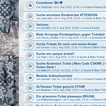
Countdown 🚀✨👽
von
DripDrap
»
Di 2. Dez 2025, 13:40
» in
Fusion Festival 2
Suche einzelnes Kinderticket ATTENSION
von
catycuba
»
Do 6. Aug 2026, 20:30
» in
Suche & Biete Tic
Verloren
von
Itschi93
»
Do 6. Aug 2026, 19:48
» in
Lost & Found
Biete Acroyoga Einsteigerkurs gegen Ticket(s)!
von
Circus_Schleni
»
Do 6. Aug 2026, 17:04
» in
at.tension #
Suche Tickets für mich und meine Kinder
von
Lenaxs
»
Sa 1. Aug 2026, 10:20
» in
Suche & Biete Ticke
Suche ein camper ticket!!!
von
Hopi
»
So 2. Aug 2026, 11:25
» in
Suche & Biete Tickets
Suche At.tension Ticket ( Mein Code CSKWK ) 
Vielen Dank !
von
iliailitsch
»
Di 28. Jul 2026, 14:59
» in
Suche & Biete Tick
Mediale Aufmerksamkeit
von
ravefee
»
Mo 29. Jun 2026, 19:21
» in
Fusion Festival 2
At:Tension Ticket gesucht ZTS9R
von
floritoner
»
Mi 5. Aug 2026, 15:41
» in
Suche & Biete Tick
Ein at.tension-Ticket pleeeease (9FA3W)
von
PhilineSauvageot
»
Mi 5. Aug 2026, 13:24
» in
Suche & Bi