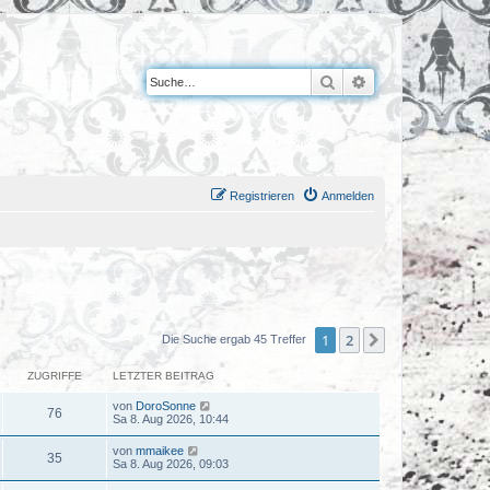
Suche
Erweiterte Suche
Registrieren
Anmelden
1
2
Nächste
Die Suche ergab 45 Treffer
ZUGRIFFE
LETZTER BEITRAG
von
DoroSonne
76
Sa 8. Aug 2026, 10:44
von
mmaikee
35
Sa 8. Aug 2026, 09:03