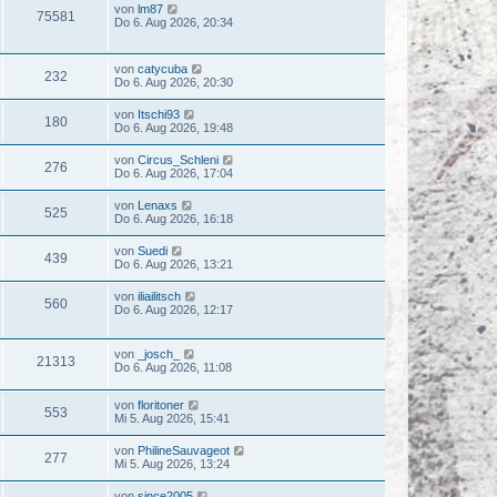
von
lm87
75581
Do 6. Aug 2026, 20:34
von
catycuba
232
Do 6. Aug 2026, 20:30
von
Itschi93
180
Do 6. Aug 2026, 19:48
von
Circus_Schleni
276
Do 6. Aug 2026, 17:04
von
Lenaxs
525
Do 6. Aug 2026, 16:18
von
Suedi
439
Do 6. Aug 2026, 13:21
von
iliailitsch
560
Do 6. Aug 2026, 12:17
von
_josch_
21313
Do 6. Aug 2026, 11:08
von
floritoner
553
Mi 5. Aug 2026, 15:41
von
PhilineSauvageot
277
Mi 5. Aug 2026, 13:24
von
since2005