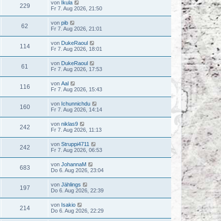
von
Ikula
229
Fr 7. Aug 2026, 21:50
von
pib
62
Fr 7. Aug 2026, 21:01
von
DukeRaoul
114
Fr 7. Aug 2026, 18:01
von
DukeRaoul
61
Fr 7. Aug 2026, 17:53
von
Aal
116
Fr 7. Aug 2026, 15:43
von
Ichunnichdu
160
Fr 7. Aug 2026, 14:14
von
niklas9
242
Fr 7. Aug 2026, 11:13
von
Struppi4711
242
Fr 7. Aug 2026, 06:53
von
JohannaM
683
Do 6. Aug 2026, 23:04
von
Jählings
197
Do 6. Aug 2026, 22:39
von
Isakio
214
Do 6. Aug 2026, 22:29