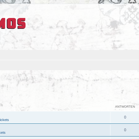
ANTWORTEN
0
ickets
0
kets