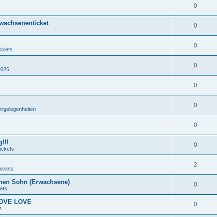
0
rwachsenenticket
0
0
ickets
0
2026
0
0
hrgelegenheiten
0
!!!
0
ickets
2
ickets
nen Sohn (Erwachsene)
0
ets
 LOVE LOVE
0
s