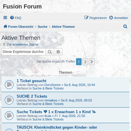
Fusion Forum
FAQ
Registrieren
Anmelden
S
Foren-Übersicht
Suche
Aktive Themen
u
Aktive Themen
c
Zur erweiterten Suche
h
Suche
Erweiterte Suche
e
1
2
Nächste
Die Suche ergab 45 Treffer
Themen
1 Ticket gesucht
Letzter Beitrag von
DoroSonne
«
Sa 8. Aug 2026, 10:44
Verfasst in
Suche & Biete Tickets
SUCHE 2 Tickets
Letzter Beitrag von
mmaikee
«
Sa 8. Aug 2026, 09:03
Verfasst in
Suche & Biete Tickets
Suche Tickets 💜 1 x Erwachsen 1 x Kind 🦄
Letzter Beitrag von
Ikula
«
Fr 7. Aug 2026, 21:50
Verfasst in
Suche & Biete Tickets
TAUSCH: Kleinkindticket gegen Kinder- oder