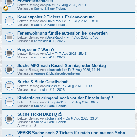
Erwachsenenticket
Letzter Beitrag von
pib
«
Fr 7. Aug 2026, 21:01
Verfasst in
Suche & Biete Tickets
Komlettpaket 2 Tickets + Ferienwohnung
Letzter Beitrag von
DukeRaoul
«
Fr 7. Aug 2026, 18:01
Verfasst in
Suche & Biete Tickets
Ferienwohnung für die at.tension frei geworden
Letzter Beitrag von
DukeRaoul
«
Fr 7. Aug 2026, 17:53
Verfasst in
at.tension #11 | 2026
Programm? Wann?
Letzter Beitrag von
Aal
«
Fr 7. Aug 2026, 15:43
Verfasst in
at.tension #11 | 2026
Suche MFG nach Kassel Sonntag oder Montag
Letzter Beitrag von
Ichunnichdu
«
Fr 7. Aug 2026, 14:14
Verfasst in
Anreise & Mitfahrgelegenheiten
Suche & Biete Gesellschaft
Letzter Beitrag von
niklas9
«
Fr 7. Aug 2026, 11:13
Verfasst in
at.tension #11 | 2026
Kinderticket dringend noch vor der Einschulung!!!
Letzter Beitrag von
Struppi4711
«
Fr 7. Aug 2026, 06:53
Verfasst in
Suche & Biete Tickets
Suche Ticket DKBTQ 🎪
Letzter Beitrag von
JohannaM
«
Do 6. Aug 2026, 23:04
Verfasst in
Suche & Biete Tickets
Antworten:
2
VFVKB Suche noch 2 Tickets für mich und meinen Sohn