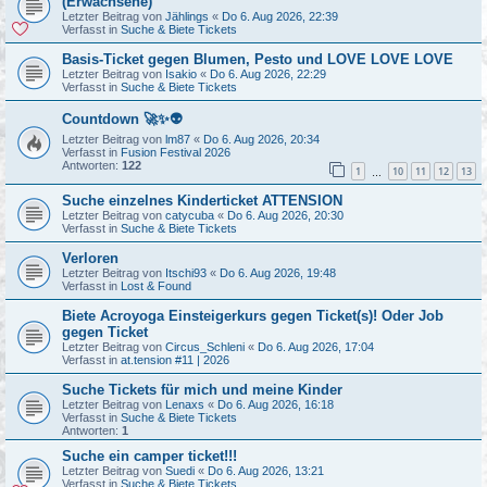
(Erwachsene)
Letzter Beitrag von
Jählings
«
Do 6. Aug 2026, 22:39
Verfasst in
Suche & Biete Tickets
Basis-Ticket gegen Blumen, Pesto und LOVE LOVE LOVE
Letzter Beitrag von
Isakio
«
Do 6. Aug 2026, 22:29
Verfasst in
Suche & Biete Tickets
Countdown 🚀✨👽
Letzter Beitrag von
lm87
«
Do 6. Aug 2026, 20:34
Verfasst in
Fusion Festival 2026
Antworten:
122
1
10
11
12
13
…
Suche einzelnes Kinderticket ATTENSION
Letzter Beitrag von
catycuba
«
Do 6. Aug 2026, 20:30
Verfasst in
Suche & Biete Tickets
Verloren
Letzter Beitrag von
Itschi93
«
Do 6. Aug 2026, 19:48
Verfasst in
Lost & Found
Biete Acroyoga Einsteigerkurs gegen Ticket(s)! Oder Job
gegen Ticket
Letzter Beitrag von
Circus_Schleni
«
Do 6. Aug 2026, 17:04
Verfasst in
at.tension #11 | 2026
Suche Tickets für mich und meine Kinder
Letzter Beitrag von
Lenaxs
«
Do 6. Aug 2026, 16:18
Verfasst in
Suche & Biete Tickets
Antworten:
1
Suche ein camper ticket!!!
Letzter Beitrag von
Suedi
«
Do 6. Aug 2026, 13:21
Verfasst in
Suche & Biete Tickets