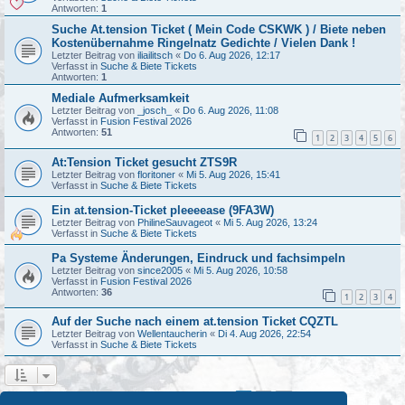
Antworten:
1
Suche At.tension Ticket ( Mein Code CSKWK ) / Biete neben
Kostenübernahme Ringelnatz Gedichte / Vielen Dank !
Letzter Beitrag von
iliailitsch
«
Do 6. Aug 2026, 12:17
Verfasst in
Suche & Biete Tickets
Antworten:
1
Mediale Aufmerksamkeit
Letzter Beitrag von
_josch_
«
Do 6. Aug 2026, 11:08
Verfasst in
Fusion Festival 2026
Antworten:
51
1
2
3
4
5
6
At:Tension Ticket gesucht ZTS9R
Letzter Beitrag von
floritoner
«
Mi 5. Aug 2026, 15:41
Verfasst in
Suche & Biete Tickets
Ein at.tension-Ticket pleeeease (9FA3W)
Letzter Beitrag von
PhilineSauvageot
«
Mi 5. Aug 2026, 13:24
Verfasst in
Suche & Biete Tickets
Pa Systeme Änderungen, Eindruck und fachsimpeln
Letzter Beitrag von
since2005
«
Mi 5. Aug 2026, 10:58
Verfasst in
Fusion Festival 2026
Antworten:
36
1
2
3
4
Auf der Suche nach einem at.tension Ticket CQZTL
Letzter Beitrag von
Wellentaucherin
«
Di 4. Aug 2026, 22:54
Verfasst in
Suche & Biete Tickets
1
2
Nächste
Die Suche ergab 45 Treffer