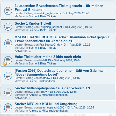
1x at.tension Erwachsenen-Ticket gesucht – für meinen
Festival-Einstand!
Letzter Beitrag von
nikki_in_tension
«
Di 4. Aug 2026, 20:48
Verfasst in
Suche & Biete Tickets
Suche 1 Kinder-Ticket!
Letzter Beitrag von
Laughing_serpent
«
Di 4. Aug 2026, 19:33
Verfasst in
Suche & Biete Tickets
!! SONDERANGEBOT !! Tausche 1 Kleinkind-Ticket gegen 1
Erwachsenenticket für At.tension #11
Letzter Beitrag von
Fra Buena Onda
«
Di 4. Aug 2026, 19:12
Verfasst in
Suche & Biete Tickets
Antworten:
1
Habe Ticket aber meine 2 kids noch nicht
Letzter Beitrag von
blub2k15
«
Di 4. Aug 2026, 15:04
Verfasst in
Suche & Biete Tickets
[Fusion 2026] Deutschrap über einem Edit von Sabrina –
"Boys (Summertime Love)"
Letzter Beitrag von
kostadw
«
Di 4. Aug 2026, 13:16
Verfasst in
Suche DJ/Band/Dich
Suche: Mitfahrgelegenheit aus der Schweiz 3.9.
Letzter Beitrag von
Klippy
«
Di 4. Aug 2026, 12:56
Verfasst in
Anreise & Mitfahrgelegenheiten
Antworten:
1
Suche: MFG aus KÖLN und Umgebung
Letzter Beitrag von
peacheypeach1000
«
Di 4. Aug 2026, 10:55
Verfasst in
Anreise & Mitfahrgelegenheiten