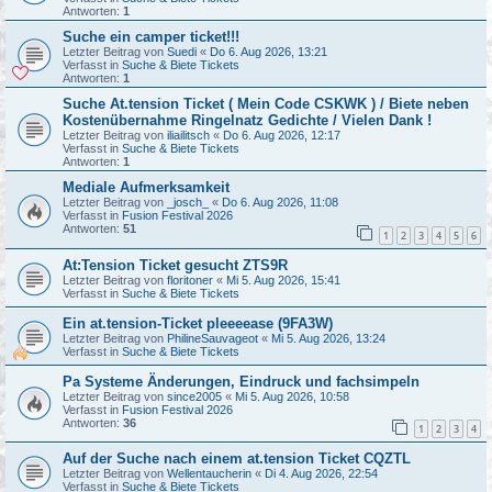
Antworten:
1
Suche ein camper ticket!!!
Letzter Beitrag von
Suedi
«
Do 6. Aug 2026, 13:21
Verfasst in
Suche & Biete Tickets
Antworten:
1
Suche At.tension Ticket ( Mein Code CSKWK ) / Biete neben
Kostenübernahme Ringelnatz Gedichte / Vielen Dank !
Letzter Beitrag von
iliailitsch
«
Do 6. Aug 2026, 12:17
Verfasst in
Suche & Biete Tickets
Antworten:
1
Mediale Aufmerksamkeit
Letzter Beitrag von
_josch_
«
Do 6. Aug 2026, 11:08
Verfasst in
Fusion Festival 2026
Antworten:
51
1
2
3
4
5
6
At:Tension Ticket gesucht ZTS9R
Letzter Beitrag von
floritoner
«
Mi 5. Aug 2026, 15:41
Verfasst in
Suche & Biete Tickets
Ein at.tension-Ticket pleeeease (9FA3W)
Letzter Beitrag von
PhilineSauvageot
«
Mi 5. Aug 2026, 13:24
Verfasst in
Suche & Biete Tickets
Pa Systeme Änderungen, Eindruck und fachsimpeln
Letzter Beitrag von
since2005
«
Mi 5. Aug 2026, 10:58
Verfasst in
Fusion Festival 2026
Antworten:
36
1
2
3
4
Auf der Suche nach einem at.tension Ticket CQZTL
Letzter Beitrag von
Wellentaucherin
«
Di 4. Aug 2026, 22:54
Verfasst in
Suche & Biete Tickets