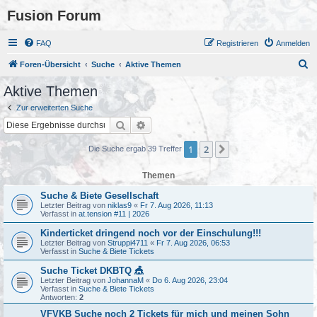
Fusion Forum
FAQ
Registrieren
Anmelden
S
Foren-Übersicht
Suche
Aktive Themen
u
Aktive Themen
c
Zur erweiterten Suche
h
Suche
Erweiterte Suche
e
1
2
Nächste
Die Suche ergab 39 Treffer
Themen
Suche & Biete Gesellschaft
Letzter Beitrag von
niklas9
«
Fr 7. Aug 2026, 11:13
Verfasst in
at.tension #11 | 2026
Kinderticket dringend noch vor der Einschulung!!!
Letzter Beitrag von
Struppi4711
«
Fr 7. Aug 2026, 06:53
Verfasst in
Suche & Biete Tickets
Suche Ticket DKBTQ 🎪
Letzter Beitrag von
JohannaM
«
Do 6. Aug 2026, 23:04
Verfasst in
Suche & Biete Tickets
Antworten:
2
VFVKB Suche noch 2 Tickets für mich und meinen Sohn