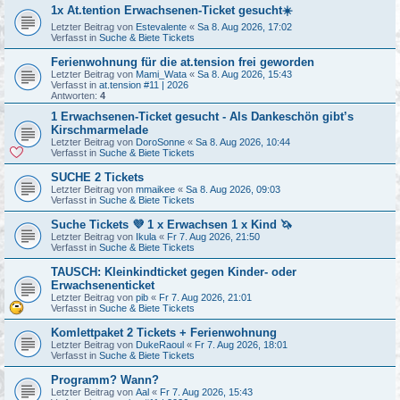
1x At.tention Erwachsenen-Ticket gesucht☀️
Letzter Beitrag von
Estevalente
«
Sa 8. Aug 2026, 17:02
Verfasst in
Suche & Biete Tickets
Ferienwohnung für die at.tension frei geworden
Letzter Beitrag von
Mami_Wata
«
Sa 8. Aug 2026, 15:43
Verfasst in
at.tension #11 | 2026
Antworten:
4
1 Erwachsenen-Ticket gesucht - Als Dankeschön gibt’s
Kirschmarmelade
Letzter Beitrag von
DoroSonne
«
Sa 8. Aug 2026, 10:44
Verfasst in
Suche & Biete Tickets
SUCHE 2 Tickets
Letzter Beitrag von
mmaikee
«
Sa 8. Aug 2026, 09:03
Verfasst in
Suche & Biete Tickets
Suche Tickets 💜 1 x Erwachsen 1 x Kind 🦄
Letzter Beitrag von
Ikula
«
Fr 7. Aug 2026, 21:50
Verfasst in
Suche & Biete Tickets
TAUSCH: Kleinkindticket gegen Kinder- oder
Erwachsenenticket
Letzter Beitrag von
pib
«
Fr 7. Aug 2026, 21:01
Verfasst in
Suche & Biete Tickets
Komlettpaket 2 Tickets + Ferienwohnung
Letzter Beitrag von
DukeRaoul
«
Fr 7. Aug 2026, 18:01
Verfasst in
Suche & Biete Tickets
Programm? Wann?
Letzter Beitrag von
Aal
«
Fr 7. Aug 2026, 15:43