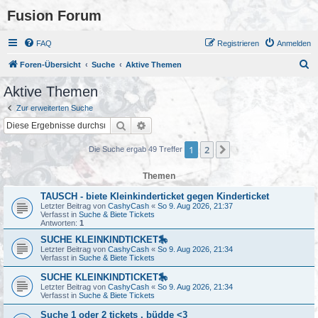
Fusion Forum
FAQ
Registrieren
Anmelden
S
Foren-Übersicht
Suche
Aktive Themen
u
Aktive Themen
c
Zur erweiterten Suche
h
Suche
Erweiterte Suche
e
1
2
Nächste
Die Suche ergab 49 Treffer
Themen
TAUSCH - biete Kleinkinderticket gegen Kinderticket
Letzter Beitrag von
CashyCash
«
So 9. Aug 2026, 21:37
Verfasst in
Suche & Biete Tickets
Antworten:
1
SUCHE KLEINKINDTICKET🎠
Letzter Beitrag von
CashyCash
«
So 9. Aug 2026, 21:34
Verfasst in
Suche & Biete Tickets
SUCHE KLEINKINDTICKET🎠
Letzter Beitrag von
CashyCash
«
So 9. Aug 2026, 21:34
Verfasst in
Suche & Biete Tickets
Suche 1 oder 2 tickets , büdde <3