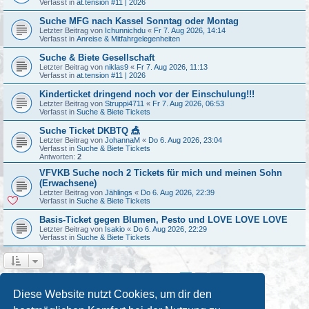
Verfasst in
at.tension #11 | 2026
Suche MFG nach Kassel Sonntag oder Montag
Letzter Beitrag von
Ichunnichdu
«
Fr 7. Aug 2026, 14:14
Verfasst in
Anreise & Mitfahrgelegenheiten
Suche & Biete Gesellschaft
Letzter Beitrag von
niklas9
«
Fr 7. Aug 2026, 11:13
Verfasst in
at.tension #11 | 2026
Kinderticket dringend noch vor der Einschulung!!!
Letzter Beitrag von
Struppi4711
«
Fr 7. Aug 2026, 06:53
Verfasst in
Suche & Biete Tickets
Suche Ticket DKBTQ 🎪
Letzter Beitrag von
JohannaM
«
Do 6. Aug 2026, 23:04
Verfasst in
Suche & Biete Tickets
Antworten:
2
VFVKB Suche noch 2 Tickets für mich und meinen Sohn
(Erwachsene)
Letzter Beitrag von
Jählings
«
Do 6. Aug 2026, 22:39
Verfasst in
Suche & Biete Tickets
Basis-Ticket gegen Blumen, Pesto und LOVE LOVE LOVE
Letzter Beitrag von
Isakio
«
Do 6. Aug 2026, 22:29
Verfasst in
Suche & Biete Tickets
1
2
Nächste
Die Suche ergab 49 Treffer
Diese Website nutzt Cookies, um dir den