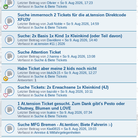
Letzter Beitrag von
Olivier
«
So 9. Aug 2026, 17:23
Verfasst in
Suche & Biete Tickets
Suche immernoch 2 Tickets für die at.tension Direktcode
XFU3V
Letzter Beitrag von
Judi Noble
«
So 9. Aug 2026, 14:59
Verfasst in
Suche & Biete Tickets
Suche: 2x Basis 1x Kind 1x Kleinkind (oder Teil davon)
Letzter Beitrag von
Davidiore
«
So 9. Aug 2026, 14:40
Verfasst in
at.tension #11 | 2026
Suche Attention Ticket
Letzter Beitrag von
J.hanna
«
So 9. Aug 2026, 13:08
Verfasst in
Suche & Biete Tickets
Habe Ticket aber meine 2 kids noch nicht
Letzter Beitrag von
blub2k15
«
So 9. Aug 2026, 12:27
Verfasst in
Suche & Biete Tickets
Antworten:
1
Suche Tickets: 2x Erwachsene 1x Kleinkind (4J)
Letzter Beitrag von
bazobi
«
So 9. Aug 2026, 10:11
Verfasst in
Suche & Biete Tickets
1 At.tension Ticket gesucht. Zum Dank gibt's Pesto oder
Chutney, Blumen und LOVE
Letzter Beitrag von
Isakio
«
So 9. Aug 2026, 07:34
Verfasst in
Suche & Biete Tickets
Suche MFG Bremen - At.tention; Biete Fahrerin :-)
Letzter Beitrag von
Kiwi0815
«
Sa 8. Aug 2026, 19:03
Verfasst in
Anreise & Mitfahrgelegenheiten