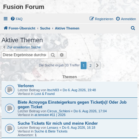
Fusion Forum
FAQ
Registrieren
Anmelden
S
Foren-Übersicht
Suche
Aktive Themen
u
Aktive Themen
c
Zur erweiterten Suche
h
Suche
Erweiterte Suche
e
1
2
Nächste
Die Suche ergab 33 Treffer
Themen
Verloren
Letzter Beitrag von
Itschi93
«
Do 6. Aug 2026, 19:48
Verfasst in
Lost & Found
Biete Acroyoga Einsteigerkurs gegen Ticket(s)! Oder Job
gegen Ticket
Letzter Beitrag von
Circus_Schleni
«
Do 6. Aug 2026, 17:04
Verfasst in
at.tension #11 | 2026
Suche Tickets für mich und meine Kinder
Letzter Beitrag von
Lenaxs
«
Do 6. Aug 2026, 16:18
Verfasst in
Suche & Biete Tickets
Antworten:
1