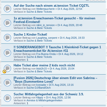
Auf der Suche nach einem at.tension Ticket CQZTL
Letzter Beitrag von
Wellentaucherin
«
Di 4. Aug 2026, 22:54
Verfasst in
Suche & Biete Tickets
1x at.tension Erwachsenen-Ticket gesucht – für meinen
Festival-Einstand!
Letzter Beitrag von
nikki_in_tension
«
Di 4. Aug 2026, 20:48
Verfasst in
Suche & Biete Tickets
Suche 1 Kinder-Ticket!
Letzter Beitrag von
Laughing_serpent
«
Di 4. Aug 2026, 19:33
Verfasst in
Suche & Biete Tickets
!! SONDERANGEBOT !! Tausche 1 Kleinkind-Ticket gegen 1
Erwachsenenticket für At.tension #11
Letzter Beitrag von
Fra Buena Onda
«
Di 4. Aug 2026, 19:12
Verfasst in
Suche & Biete Tickets
Antworten:
1
Habe Ticket aber meine 2 kids noch nicht
Letzter Beitrag von
blub2k15
«
Di 4. Aug 2026, 15:04
Verfasst in
Suche & Biete Tickets
[Fusion 2026] Deutschrap über einem Edit von Sabrina –
"Boys (Summertime Love)"
Letzter Beitrag von
kostadw
«
Di 4. Aug 2026, 13:16
Verfasst in
Suche DJ/Band/Dich
Suche: Mitfahrgelegenheit aus der Schweiz 3.9.
Letzter Beitrag von
Klippy
«
Di 4. Aug 2026, 12:56
Verfasst in
Anreise & Mitfahrgelegenheiten
Antworten:
1