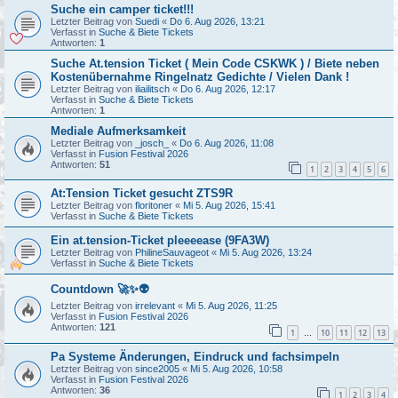
Suche ein camper ticket!!!
Letzter Beitrag von
Suedi
«
Do 6. Aug 2026, 13:21
Verfasst in
Suche & Biete Tickets
Antworten:
1
Suche At.tension Ticket ( Mein Code CSKWK ) / Biete neben
Kostenübernahme Ringelnatz Gedichte / Vielen Dank !
Letzter Beitrag von
iliailitsch
«
Do 6. Aug 2026, 12:17
Verfasst in
Suche & Biete Tickets
Antworten:
1
Mediale Aufmerksamkeit
Letzter Beitrag von
_josch_
«
Do 6. Aug 2026, 11:08
Verfasst in
Fusion Festival 2026
Antworten:
51
1
2
3
4
5
6
At:Tension Ticket gesucht ZTS9R
Letzter Beitrag von
floritoner
«
Mi 5. Aug 2026, 15:41
Verfasst in
Suche & Biete Tickets
Ein at.tension-Ticket pleeeease (9FA3W)
Letzter Beitrag von
PhilineSauvageot
«
Mi 5. Aug 2026, 13:24
Verfasst in
Suche & Biete Tickets
Countdown 🚀✨👽
Letzter Beitrag von
irrelevant
«
Mi 5. Aug 2026, 11:25
Verfasst in
Fusion Festival 2026
Antworten:
121
1
10
11
12
13
…
Pa Systeme Änderungen, Eindruck und fachsimpeln
Letzter Beitrag von
since2005
«
Mi 5. Aug 2026, 10:58
Verfasst in
Fusion Festival 2026
Antworten:
36
1
2
3
4