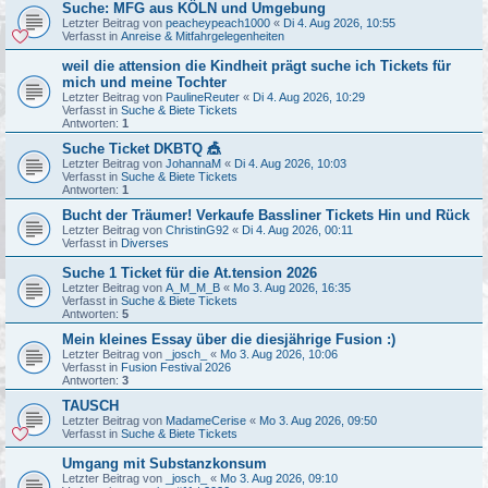
Suche: MFG aus KÖLN und Umgebung
Letzter Beitrag von
peacheypeach1000
«
Di 4. Aug 2026, 10:55
Verfasst in
Anreise & Mitfahrgelegenheiten
weil die attension die Kindheit prägt suche ich Tickets für
mich und meine Tochter
Letzter Beitrag von
PaulineReuter
«
Di 4. Aug 2026, 10:29
Verfasst in
Suche & Biete Tickets
Antworten:
1
Suche Ticket DKBTQ 🎪
Letzter Beitrag von
JohannaM
«
Di 4. Aug 2026, 10:03
Verfasst in
Suche & Biete Tickets
Antworten:
1
Bucht der Träumer! Verkaufe Bassliner Tickets Hin und Rück
Letzter Beitrag von
ChristinG92
«
Di 4. Aug 2026, 00:11
Verfasst in
Diverses
Suche 1 Ticket für die At.tension 2026
Letzter Beitrag von
A_M_M_B
«
Mo 3. Aug 2026, 16:35
Verfasst in
Suche & Biete Tickets
Antworten:
5
Mein kleines Essay über die diesjährige Fusion :)
Letzter Beitrag von
_josch_
«
Mo 3. Aug 2026, 10:06
Verfasst in
Fusion Festival 2026
Antworten:
3
TAUSCH
Letzter Beitrag von
MadameCerise
«
Mo 3. Aug 2026, 09:50
Verfasst in
Suche & Biete Tickets
Umgang mit Substanzkonsum
Letzter Beitrag von
_josch_
«
Mo 3. Aug 2026, 09:10