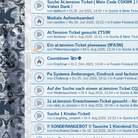
Suche At.tension Ticket ( Mein Code CSKWK ) 
Vielen Dank !
von
iliailitsch
»
Di 28. Jul 2026, 14:59
» in
Suche & Biete Tick
Mediale Aufmerksamkeit
von
ravefee
»
Mo 29. Jun 2026, 19:21
» in
Fusion Festival 2
At:Tension Ticket gesucht ZTS9R
von
floritoner
»
Mi 5. Aug 2026, 15:41
» in
Suche & Biete Tick
Ein at.tension-Ticket pleeeease (9FA3W)
von
PhilineSauvageot
»
Mi 5. Aug 2026, 13:24
» in
Suche & Bi
Countdown 🚀✨👽
von
DripDrap
»
Di 2. Dez 2025, 13:40
» in
Fusion Festival 2
Pa Systeme Änderungen, Eindruck und fachsi
von
Chollosop
»
Do 25. Jun 2026, 09:11
» in
Fusion Festival
Auf der Suche nach einem at.tension Ticket C
von
Wellentaucherin
»
Di 4. Aug 2026, 22:54
» in
Suche & Bie
1x at.tension Erwachsenen-Ticket gesucht – für
von
nikki_in_tension
»
Di 4. Aug 2026, 20:48
» in
Suche & Bie
Suche 1 Kinder-Ticket!
von
Laughing_serpent
»
Di 4. Aug 2026, 19:33
» in
Suche & B
!! SONDERANGEBOT !! Tausche 1 Kleinkind-Tick
von
Fra Buena Onda
»
So 19. Jul 2026, 16:05
» in
Suche & B