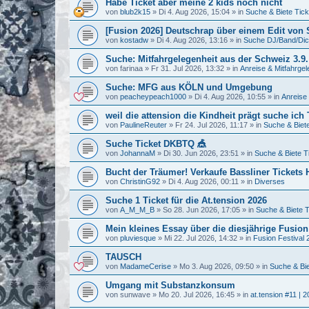
Habe Ticket aber meine 2 kids noch nicht
von
blub2k15
»
Di 4. Aug 2026, 15:04
» in
Suche & Biete Tick
[Fusion 2026] Deutschrap über einem Edit von
von
kostadw
»
Di 4. Aug 2026, 13:16
» in
Suche DJ/Band/Di
Suche: Mitfahrgelegenheit aus der Schweiz 3.9.
von
farinaa
»
Fr 31. Jul 2026, 13:32
» in
Anreise & Mitfahrgel
Suche: MFG aus KÖLN und Umgebung
von
peacheypeach1000
»
Di 4. Aug 2026, 10:55
» in
Anreise 
weil die attension die Kindheit prägt suche ich
von
PaulineReuter
»
Fr 24. Jul 2026, 11:17
» in
Suche & Biet
Suche Ticket DKBTQ 🎪
von
JohannaM
»
Di 30. Jun 2026, 23:51
» in
Suche & Biete T
Bucht der Träumer! Verkaufe Bassliner Tickets
von
ChristinG92
»
Di 4. Aug 2026, 00:11
» in
Diverses
Suche 1 Ticket für die At.tension 2026
von
A_M_M_B
»
So 28. Jun 2026, 17:05
» in
Suche & Biete T
Mein kleines Essay über die diesjährige Fusion 
von
pluviesque
»
Mi 22. Jul 2026, 14:32
» in
Fusion Festival 
TAUSCH
von
MadameCerise
»
Mo 3. Aug 2026, 09:50
» in
Suche & Bie
Umgang mit Substanzkonsum
von
sunwave
»
Mo 20. Jul 2026, 16:45
» in
at.tension #11 | 