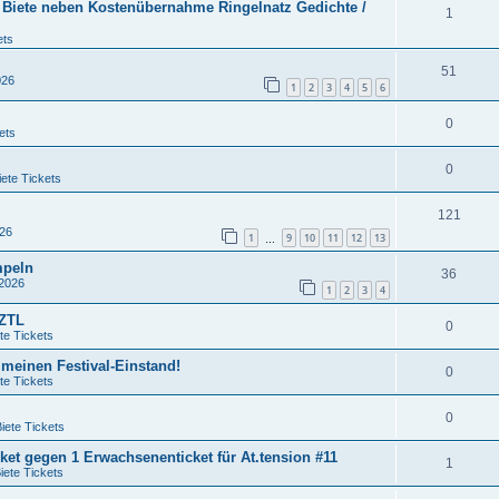
/ Biete neben Kostenübernahme Ringelnatz Gedichte /
1
ets
51
026
1
2
3
4
5
6
0
ets
0
ete Tickets
121
026
1
9
10
11
12
13
…
mpeln
36
 2026
1
2
3
4
QZTL
0
te Tickets
 meinen Festival-Einstand!
0
te Tickets
0
iete Tickets
et gegen 1 Erwachsenenticket für At.tension #11
1
iete Tickets