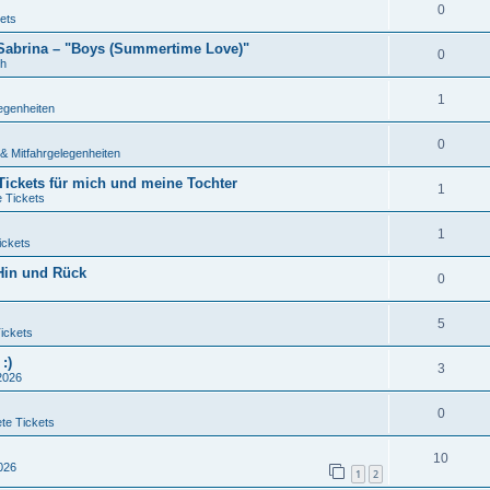
0
ets
 Sabrina – "Boys (Summertime Love)"
0
ch
1
egenheiten
0
& Mitfahrgelegenheiten
 Tickets für mich und meine Tochter
1
e Tickets
1
ickets
 Hin und Rück
0
5
ickets
:)
3
2026
0
te Tickets
10
2026
1
2