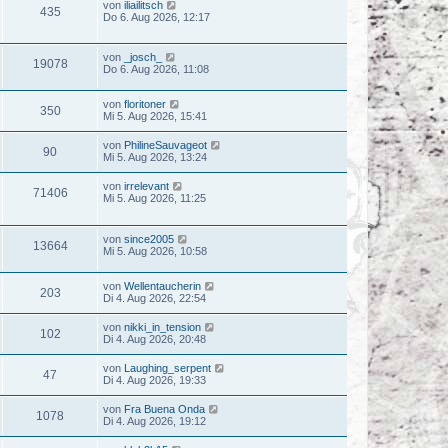
von
iliailitsch
435
Do 6. Aug 2026, 12:17
von
_josch_
19078
Do 6. Aug 2026, 11:08
von
floritoner
350
Mi 5. Aug 2026, 15:41
von
PhilineSauvageot
90
Mi 5. Aug 2026, 13:24
von
irrelevant
71406
Mi 5. Aug 2026, 11:25
von
since2005
13664
Mi 5. Aug 2026, 10:58
von
Wellentaucherin
203
Di 4. Aug 2026, 22:54
von
nikki_in_tension
102
Di 4. Aug 2026, 20:48
von
Laughing_serpent
47
Di 4. Aug 2026, 19:33
von
Fra Buena Onda
1078
Di 4. Aug 2026, 19:12