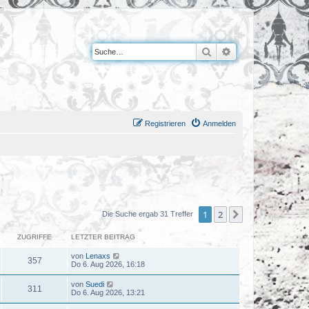
Suche
Erweiterte Suche
Registrieren
Anmelden
1
2
Nächste
Die Suche ergab 31 Treffer
ZUGRIFFE
LETZTER BEITRAG
von
Lenaxs
357
Do 6. Aug 2026, 16:18
von
Suedi
311
Do 6. Aug 2026, 13:21