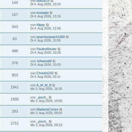
von
blub2k15
144
Di 4. Aug 2026, 15:04
von
kostadw
167
Di 4. Aug 2026, 13:16
von
Klippy
343
Di 4. Aug 2026, 12:56
von
peacheypeach1000
83
Di 4. Aug 2026, 10:55
von
PaulineReuter
498
Di 4. Aug 2026, 10:29
von
JohannaM
376
Di 4. Aug 2026, 10:03
von
ChristinG92
953
Di 4. Aug 2026, 00:11
von
A_M_M_B
1941
Mo 3. Aug 2026, 16:35
von
_josch_
1600
Mo 3. Aug 2026, 10:06
von
MadameCerise
283
Mo 3. Aug 2026, 09:50
von
_josch_
2751
Mo 3. Aug 2026, 09:10