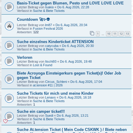
Basis-Ticket gegen Blumen, Pesto und LOVE LOVE LOVE
Letzter Beitrag von
Isakio
«
Do 6. Aug 2026, 22:28
Verfasst in
Suche & Biete Tickets
Countdown 🚀✨👽
Letzter Beitrag von
lm87
«
Do 6. Aug 2026, 20:34
Verfasst in
Fusion Festival 2026
Antworten:
122
1
10
11
12
13
…
Suche einzelnes Kinderticket ATTENSION
Letzter Beitrag von
catycuba
«
Do 6. Aug 2026, 20:30
Verfasst in
Suche & Biete Tickets
Verloren
Letzter Beitrag von
Itschi93
«
Do 6. Aug 2026, 19:48
Verfasst in
Lost & Found
Biete Acroyoga Einsteigerkurs gegen Ticket(s)! Oder Job
gegen Ticket
Letzter Beitrag von
Circus_Schleni
«
Do 6. Aug 2026, 17:04
Verfasst in
at.tension #11 | 2026
Suche Tickets für mich und meine Kinder
Letzter Beitrag von
Lenaxs
«
Do 6. Aug 2026, 16:18
Verfasst in
Suche & Biete Tickets
Antworten:
1
Suche ein camper ticket!!!
Letzter Beitrag von
Suedi
«
Do 6. Aug 2026, 13:21
Verfasst in
Suche & Biete Tickets
Antworten:
1
Suche At.tension Ticket ( Mein Code CSKWK ) / Biete neben