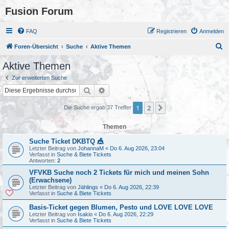
Fusion Forum
FAQ
Registrieren
Anmelden
S
Foren-Übersicht
Suche
Aktive Themen
u
Aktive Themen
c
Zur erweiterten Suche
h
Suche
Erweiterte Suche
e
1
2
Nächste
Die Suche ergab 37 Treffer
Themen
Suche Ticket DKBTQ 🎪
Letzter Beitrag von
JohannaM
«
Do 6. Aug 2026, 23:04
Verfasst in
Suche & Biete Tickets
Antworten:
2
VFVKB Suche noch 2 Tickets für mich und meinen Sohn
(Erwachsene)
Letzter Beitrag von
Jählings
«
Do 6. Aug 2026, 22:39
Verfasst in
Suche & Biete Tickets
Basis-Ticket gegen Blumen, Pesto und LOVE LOVE LOVE
Letzter Beitrag von
Isakio
«
Do 6. Aug 2026, 22:29
Verfasst in
Suche & Biete Tickets