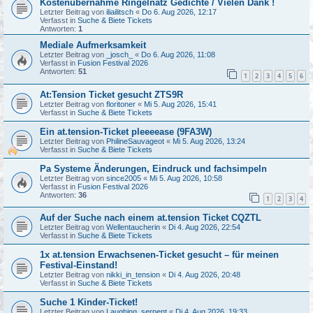
Kostenübernahme Ringelnatz Gedichte / Vielen Dank !
Letzter Beitrag von
iliailitsch
«
Do 6. Aug 2026, 12:17
Verfasst in
Suche & Biete Tickets
Antworten:
1
Mediale Aufmerksamkeit
Letzter Beitrag von
_josch_
«
Do 6. Aug 2026, 11:08
Verfasst in
Fusion Festival 2026
Antworten:
51
1
2
3
4
5
6
At:Tension Ticket gesucht ZTS9R
Letzter Beitrag von
floritoner
«
Mi 5. Aug 2026, 15:41
Verfasst in
Suche & Biete Tickets
Ein at.tension-Ticket pleeeease (9FA3W)
Letzter Beitrag von
PhilineSauvageot
«
Mi 5. Aug 2026, 13:24
Verfasst in
Suche & Biete Tickets
Pa Systeme Änderungen, Eindruck und fachsimpeln
Letzter Beitrag von
since2005
«
Mi 5. Aug 2026, 10:58
Verfasst in
Fusion Festival 2026
Antworten:
36
1
2
3
4
Auf der Suche nach einem at.tension Ticket CQZTL
Letzter Beitrag von
Wellentaucherin
«
Di 4. Aug 2026, 22:54
Verfasst in
Suche & Biete Tickets
1x at.tension Erwachsenen-Ticket gesucht – für meinen
Festival-Einstand!
Letzter Beitrag von
nikki_in_tension
«
Di 4. Aug 2026, 20:48
Verfasst in
Suche & Biete Tickets
Suche 1 Kinder-Ticket!
Letzter Beitrag von
Laughing_serpent
«
Di 4. Aug 2026, 19:33