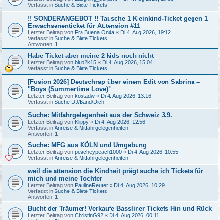
Verfasst in
Suche & Biete Tickets
!! SONDERANGEBOT !! Tausche 1 Kleinkind-Ticket gegen 1
Erwachsenenticket für At.tension #11
Letzter Beitrag von
Fra Buena Onda
«
Di 4. Aug 2026, 19:12
Verfasst in
Suche & Biete Tickets
Antworten:
1
Habe Ticket aber meine 2 kids noch nicht
Letzter Beitrag von
blub2k15
«
Di 4. Aug 2026, 15:04
Verfasst in
Suche & Biete Tickets
[Fusion 2026] Deutschrap über einem Edit von Sabrina –
"Boys (Summertime Love)"
Letzter Beitrag von
kostadw
«
Di 4. Aug 2026, 13:16
Verfasst in
Suche DJ/Band/Dich
Suche: Mitfahrgelegenheit aus der Schweiz 3.9.
Letzter Beitrag von
Klippy
«
Di 4. Aug 2026, 12:56
Verfasst in
Anreise & Mitfahrgelegenheiten
Antworten:
1
Suche: MFG aus KÖLN und Umgebung
Letzter Beitrag von
peacheypeach1000
«
Di 4. Aug 2026, 10:55
Verfasst in
Anreise & Mitfahrgelegenheiten
weil die attension die Kindheit prägt suche ich Tickets für
mich und meine Tochter
Letzter Beitrag von
PaulineReuter
«
Di 4. Aug 2026, 10:29
Verfasst in
Suche & Biete Tickets
Antworten:
1
Bucht der Träumer! Verkaufe Bassliner Tickets Hin und Rück
Letzter Beitrag von
ChristinG92
«
Di 4. Aug 2026, 00:11