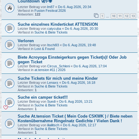
Countdown 🚀✨👽
Letzter Beitrag von
lm87
«
Do 6. Aug 2026, 20:34
Verfasst in
Fusion Festival 2026
Antworten:
122
1
10
11
12
13
…
Suche einzelnes Kinderticket ATTENSION
Letzter Beitrag von
catycuba
«
Do 6. Aug 2026, 20:30
Verfasst in
Suche & Biete Tickets
Verloren
Letzter Beitrag von
Itschi93
«
Do 6. Aug 2026, 19:48
Verfasst in
Lost & Found
Biete Acroyoga Einsteigerkurs gegen Ticket(s)! Oder Job
gegen Ticket
Letzter Beitrag von
Circus_Schleni
«
Do 6. Aug 2026, 17:04
Verfasst in
at.tension #11 | 2026
Suche Tickets für mich und meine Kinder
Letzter Beitrag von
Lenaxs
«
Do 6. Aug 2026, 16:18
Verfasst in
Suche & Biete Tickets
Antworten:
1
Suche ein camper ticket!!!
Letzter Beitrag von
Suedi
«
Do 6. Aug 2026, 13:21
Verfasst in
Suche & Biete Tickets
Antworten:
1
Suche At.tension Ticket ( Mein Code CSKWK ) / Biete neben
Kostenübernahme Ringelnatz Gedichte / Vielen Dank !
Letzter Beitrag von
iliailitsch
«
Do 6. Aug 2026, 12:17
Verfasst in
Suche & Biete Tickets
Antworten:
1