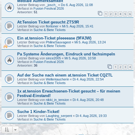
Mediale Aufmerksamkeit
Letzter Beitrag von
_josch_
«
Do 6. Aug 2026, 11:08
Verfasst in
Fusion Festival 2026
Antworten:
51
1
2
3
4
5
6
At:Tension Ticket gesucht ZTS9R
Letzter Beitrag von
floritoner
«
Mi 5. Aug 2026, 15:41
Verfasst in
Suche & Biete Tickets
Ein at.tension-Ticket pleeeease (9FA3W)
Letzter Beitrag von
PhilineSauvageot
«
Mi 5. Aug 2026, 13:24
Verfasst in
Suche & Biete Tickets
Pa Systeme Änderungen, Eindruck und fachsimpeln
Letzter Beitrag von
since2005
«
Mi 5. Aug 2026, 10:58
Verfasst in
Fusion Festival 2026
Antworten:
36
1
2
3
4
Auf der Suche nach einem at.tension Ticket CQZTL
Letzter Beitrag von
Wellentaucherin
«
Di 4. Aug 2026, 22:54
Verfasst in
Suche & Biete Tickets
1x at.tension Erwachsenen-Ticket gesucht – für meinen
Festival-Einstand!
Letzter Beitrag von
nikki_in_tension
«
Di 4. Aug 2026, 20:48
Verfasst in
Suche & Biete Tickets
Suche 1 Kinder-Ticket!
Letzter Beitrag von
Laughing_serpent
«
Di 4. Aug 2026, 19:33
Verfasst in
Suche & Biete Tickets