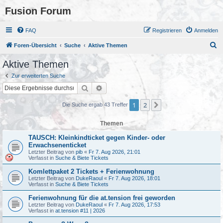
Fusion Forum
FAQ
Registrieren
Anmelden
S
Foren-Übersicht
Suche
Aktive Themen
u
Aktive Themen
c
Zur erweiterten Suche
h
Suche
Erweiterte Suche
e
1
2
Nächste
Die Suche ergab 43 Treffer
Themen
TAUSCH: Kleinkindticket gegen Kinder- oder
Erwachsenenticket
Letzter Beitrag von
pib
«
Fr 7. Aug 2026, 21:01
Verfasst in
Suche & Biete Tickets
Komlettpaket 2 Tickets + Ferienwohnung
Letzter Beitrag von
DukeRaoul
«
Fr 7. Aug 2026, 18:01
Verfasst in
Suche & Biete Tickets
Ferienwohnung für die at.tension frei geworden
Letzter Beitrag von
DukeRaoul
«
Fr 7. Aug 2026, 17:53
Verfasst in
at.tension #11 | 2026