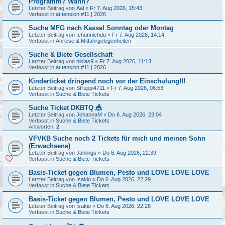
Programm? Wann?
Letzter Beitrag von
Aal
«
Fr 7. Aug 2026, 15:43
Verfasst in
at.tension #11 | 2026
Suche MFG nach Kassel Sonntag oder Montag
Letzter Beitrag von
Ichunnichdu
«
Fr 7. Aug 2026, 14:14
Verfasst in
Anreise & Mitfahrgelegenheiten
Suche & Biete Gesellschaft
Letzter Beitrag von
niklas9
«
Fr 7. Aug 2026, 11:13
Verfasst in
at.tension #11 | 2026
Kinderticket dringend noch vor der Einschulung!!!
Letzter Beitrag von
Struppi4711
«
Fr 7. Aug 2026, 06:53
Verfasst in
Suche & Biete Tickets
Suche Ticket DKBTQ 🎪
Letzter Beitrag von
JohannaM
«
Do 6. Aug 2026, 23:04
Verfasst in
Suche & Biete Tickets
Antworten:
2
VFVKB Suche noch 2 Tickets für mich und meinen Sohn
(Erwachsene)
Letzter Beitrag von
Jählings
«
Do 6. Aug 2026, 22:39
Verfasst in
Suche & Biete Tickets
Basis-Ticket gegen Blumen, Pesto und LOVE LOVE LOVE
Letzter Beitrag von
Isakio
«
Do 6. Aug 2026, 22:29
Verfasst in
Suche & Biete Tickets
Basis-Ticket gegen Blumen, Pesto und LOVE LOVE LOVE
Letzter Beitrag von
Isakio
«
Do 6. Aug 2026, 22:28
Verfasst in
Suche & Biete Tickets