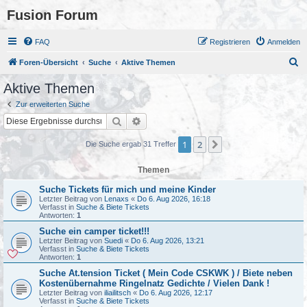
Fusion Forum
FAQ
Registrieren
Anmelden
S
Foren-Übersicht
Suche
Aktive Themen
u
Aktive Themen
c
Zur erweiterten Suche
h
Suche
Erweiterte Suche
e
1
2
Nächste
Die Suche ergab 31 Treffer
Themen
Suche Tickets für mich und meine Kinder
Letzter Beitrag von
Lenaxs
«
Do 6. Aug 2026, 16:18
Verfasst in
Suche & Biete Tickets
Antworten:
1
Suche ein camper ticket!!!
Letzter Beitrag von
Suedi
«
Do 6. Aug 2026, 13:21
Verfasst in
Suche & Biete Tickets
Antworten:
1
Suche At.tension Ticket ( Mein Code CSKWK ) / Biete neben
Kostenübernahme Ringelnatz Gedichte / Vielen Dank !
Letzter Beitrag von
iliailitsch
«
Do 6. Aug 2026, 12:17
Verfasst in
Suche & Biete Tickets