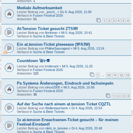
Antworten:
1
Mediale Aufmerksamkeit
Letzter Beitrag von
_josch_
«
Do 6. Aug 2026, 11:08
Verfasst in
Fusion Festival 2026
Antworten:
51
1
2
3
4
5
6
At:Tension Ticket gesucht ZTS9R
Letzter Beitrag von
floritoner
«
Mi 5. Aug 2026, 15:41
Verfasst in
Suche & Biete Tickets
Ein at.tension-Ticket pleeeease (9FA3W)
Letzter Beitrag von
PhilineSauvageot
«
Mi 5. Aug 2026, 13:24
Verfasst in
Suche & Biete Tickets
Countdown 🚀✨👽
Letzter Beitrag von
irrelevant
«
Mi 5. Aug 2026, 11:25
Verfasst in
Fusion Festival 2026
Antworten:
121
1
10
11
12
13
…
Pa Systeme Änderungen, Eindruck und fachsimpeln
Letzter Beitrag von
since2005
«
Mi 5. Aug 2026, 10:58
Verfasst in
Fusion Festival 2026
Antworten:
36
1
2
3
4
Auf der Suche nach einem at.tension Ticket CQZTL
Letzter Beitrag von
Wellentaucherin
«
Di 4. Aug 2026, 22:54
Verfasst in
Suche & Biete Tickets
1x at.tension Erwachsenen-Ticket gesucht – für meinen
Festival-Einstand!
Letzter Beitrag von
nikki_in_tension
«
Di 4. Aug 2026, 20:48
Verfasst in
Suche & Biete Tickets