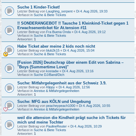
Suche 1 Kinder-Ticket!
Letzter Beitrag von
Laughing_serpent
«
Di 4. Aug 2026, 19:33
Verfasst in
Suche & Biete Tickets
!! SONDERANGEBOT !! Tausche 1 Kleinkind-Ticket gegen 1
Erwachsenenticket für At.tension #11
Letzter Beitrag von
Fra Buena Onda
«
Di 4. Aug 2026, 19:12
Verfasst in
Suche & Biete Tickets
Antworten:
1
Habe Ticket aber meine 2 kids noch nicht
Letzter Beitrag von
blub2k15
«
Di 4. Aug 2026, 15:04
Verfasst in
Suche & Biete Tickets
[Fusion 2026] Deutschrap über einem Edit von Sabrina –
"Boys (Summertime Love)"
Letzter Beitrag von
kostadw
«
Di 4. Aug 2026, 13:16
Verfasst in
Suche DJ/Band/Dich
Suche: Mitfahrgelegenheit aus der Schweiz 3.9.
Letzter Beitrag von
Klippy
«
Di 4. Aug 2026, 12:56
Verfasst in
Anreise & Mitfahrgelegenheiten
Antworten:
1
Suche: MFG aus KÖLN und Umgebung
Letzter Beitrag von
peacheypeach1000
«
Di 4. Aug 2026, 10:55
Verfasst in
Anreise & Mitfahrgelegenheiten
weil die attension die Kindheit prägt suche ich Tickets für
mich und meine Tochter
Letzter Beitrag von
PaulineReuter
«
Di 4. Aug 2026, 10:29
Verfasst in
Suche & Biete Tickets
Antworten:
1