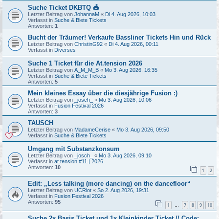
Suche Ticket DKBTQ 🎪
Letzter Beitrag von
JohannaM
«
Di 4. Aug 2026, 10:03
Verfasst in
Suche & Biete Tickets
Antworten:
1
Bucht der Träumer! Verkaufe Bassliner Tickets Hin und Rück
Letzter Beitrag von
ChristinG92
«
Di 4. Aug 2026, 00:11
Verfasst in
Diverses
Suche 1 Ticket für die At.tension 2026
Letzter Beitrag von
A_M_M_B
«
Mo 3. Aug 2026, 16:35
Verfasst in
Suche & Biete Tickets
Antworten:
5
Mein kleines Essay über die diesjährige Fusion :)
Letzter Beitrag von
_josch_
«
Mo 3. Aug 2026, 10:06
Verfasst in
Fusion Festival 2026
Antworten:
3
TAUSCH
Letzter Beitrag von
MadameCerise
«
Mo 3. Aug 2026, 09:50
Verfasst in
Suche & Biete Tickets
Umgang mit Substanzkonsum
Letzter Beitrag von
_josch_
«
Mo 3. Aug 2026, 09:10
Verfasst in
at.tension #11 | 2026
Antworten:
10
1
2
Edit: „Less talking (more dancing) on the dancefloor“
Letzter Beitrag von
UCRiot
«
So 2. Aug 2026, 19:31
Verfasst in
Fusion Festival 2026
Antworten:
95
1
7
8
9
10
…
Suche 2x Basis Ticket und 1x Kleinkinder Ticket // Code: