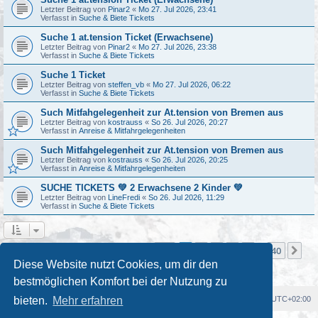
Letzter Beitrag von
Pinar2
«
Mo 27. Jul 2026, 23:41
Verfasst in
Suche & Biete Tickets
Suche 1 at.tension Ticket (Erwachsene)
Letzter Beitrag von
Pinar2
«
Mo 27. Jul 2026, 23:38
Verfasst in
Suche & Biete Tickets
Suche 1 Ticket
Letzter Beitrag von
steffen_vb
«
Mo 27. Jul 2026, 06:22
Verfasst in
Suche & Biete Tickets
Such Mitfahgelegenheit zur At.tension von Bremen aus
Letzter Beitrag von
kostrauss
«
So 26. Jul 2026, 20:27
Verfasst in
Anreise & Mitfahrgelegenheiten
Such Mitfahgelegenheit zur At.tension von Bremen aus
Letzter Beitrag von
kostrauss
«
So 26. Jul 2026, 20:25
Verfasst in
Anreise & Mitfahrgelegenheiten
SUCHE TICKETS 💚 2 Erwachsene 2 Kinder 💚
Letzter Beitrag von
LineFredi
«
So 26. Jul 2026, 11:29
Verfasst in
Suche & Biete Tickets
Seite
1
von
40
1
2
3
4
5
40
Nä
Die Suche ergab mehr als 1000 Treffer
…
Diese Website nutzt Cookies, um dir den
bestmöglichen Komfort bei der Nutzung zu
Foren-Übersicht
Alle Cookies löschen
Alle Zeiten sind
UTC+02:00
bieten.
Mehr erfahren