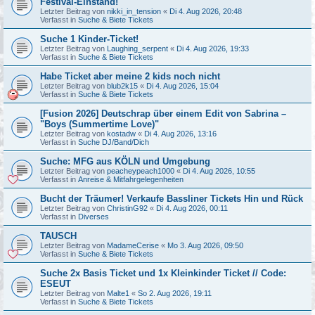
Festival-Einstand!
Letzter Beitrag von
nikki_in_tension
«
Di 4. Aug 2026, 20:48
Verfasst in
Suche & Biete Tickets
Suche 1 Kinder-Ticket!
Letzter Beitrag von
Laughing_serpent
«
Di 4. Aug 2026, 19:33
Verfasst in
Suche & Biete Tickets
Habe Ticket aber meine 2 kids noch nicht
Letzter Beitrag von
blub2k15
«
Di 4. Aug 2026, 15:04
Verfasst in
Suche & Biete Tickets
[Fusion 2026] Deutschrap über einem Edit von Sabrina –
"Boys (Summertime Love)"
Letzter Beitrag von
kostadw
«
Di 4. Aug 2026, 13:16
Verfasst in
Suche DJ/Band/Dich
Suche: MFG aus KÖLN und Umgebung
Letzter Beitrag von
peacheypeach1000
«
Di 4. Aug 2026, 10:55
Verfasst in
Anreise & Mitfahrgelegenheiten
Bucht der Träumer! Verkaufe Bassliner Tickets Hin und Rück
Letzter Beitrag von
ChristinG92
«
Di 4. Aug 2026, 00:11
Verfasst in
Diverses
TAUSCH
Letzter Beitrag von
MadameCerise
«
Mo 3. Aug 2026, 09:50
Verfasst in
Suche & Biete Tickets
Suche 2x Basis Ticket und 1x Kleinkinder Ticket // Code:
ESEUT
Letzter Beitrag von
Malte1
«
So 2. Aug 2026, 19:11
Verfasst in
Suche & Biete Tickets