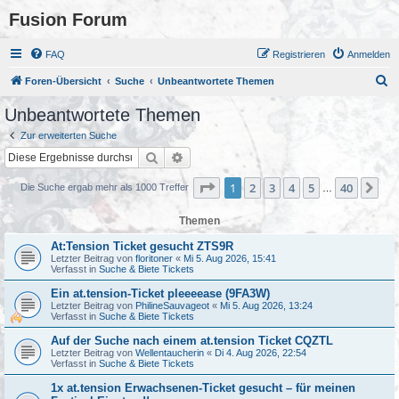
Fusion Forum
FAQ
Registrieren
Anmelden
S
Foren-Übersicht
Suche
Unbeantwortete Themen
u
Unbeantwortete Themen
c
Zur erweiterten Suche
h
Suche
Erweiterte Suche
e
Seite
1
von
40
1
2
3
4
5
40
Nä
Die Suche ergab mehr als 1000 Treffer
…
Themen
At:Tension Ticket gesucht ZTS9R
Letzter Beitrag von
floritoner
«
Mi 5. Aug 2026, 15:41
Verfasst in
Suche & Biete Tickets
Ein at.tension-Ticket pleeeease (9FA3W)
Letzter Beitrag von
PhilineSauvageot
«
Mi 5. Aug 2026, 13:24
Verfasst in
Suche & Biete Tickets
Auf der Suche nach einem at.tension Ticket CQZTL
Letzter Beitrag von
Wellentaucherin
«
Di 4. Aug 2026, 22:54
Verfasst in
Suche & Biete Tickets
1x at.tension Erwachsenen-Ticket gesucht – für meinen