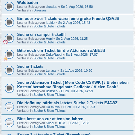
Waldbaden
Letzter Beitrag von
diesdas
«
So 2. Aug 2026, 16:50
Verfasst in
Diverses
Ein oder zwei Tickets wären eine große Freude QSV3B
Letzter Beitrag von
Isakio
«
So 2. Aug 2026, 15:43
Verfasst in
Suche & Biete Tickets
Suche ein camper ticket!!!
Letzter Beitrag von
Hopi
«
So 2. Aug 2026, 11:25
Verfasst in
Suche & Biete Tickets
Bitte noch ein Ticket für die At.tension #ABE3B
Letzter Beitrag von
DukeRaoul
«
Sa 1. Aug 2026, 17:07
Verfasst in
Suche & Biete Tickets
Suche Tickets
Letzter Beitrag von
Lenaxs
«
Sa 1. Aug 2026, 10:20
Verfasst in
Suche & Biete Tickets
Suche At.tension Ticket ( Mein Code CSKWK ) / Biete neben
Kostenübernahme Ringelnatz Gedichte / Vielen Dank !
Letzter Beitrag von
iliailitsch
«
Di 28. Jul 2026, 14:59
Verfasst in
Suche & Biete Tickets
Die Hoffnung stirbt als letztes Suche 2 Tickets EJAWZ
Letzter Beitrag von
Da muffin
«
Di 28. Jul 2026, 13:53
Verfasst in
Suche & Biete Tickets
Bitte lasst uns zur at.tension fahren
Letzter Beitrag von
Suedi
«
Di 28. Jul 2026, 12:58
Verfasst in
Suche & Biete Tickets
Suche 1 at.tension Ticket (Erwachsene)