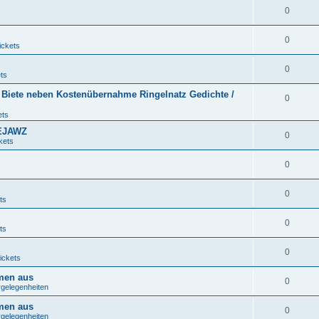
0
0
ickets
0
ts
/ Biete neben Kostenübernahme Ringelnatz Gedichte /
0
ets
s EJAWZ
0
kets
0
0
ts
0
ts
0
ickets
emen aus
0
rgelegenheiten
emen aus
0
rgelegenheiten