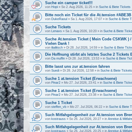
Suche ein camper ticket!!!
von
Hopi
»
So 2. Aug 2026, 11:25
» in
Suche & Biete Tickets
Bitte noch ein Ticket für die At.tension #ABE3B
von
DukeRaoul
»
Sa 1. Aug 2026, 17:07
» in
Suche & Biete T
Suche Tickets
von
Lenaxs
»
Sa 1. Aug 2026, 10:20
» in
Suche & Biete Ticke
Suche At.tension Ticket ( Mein Code CSKWK ) 
Vielen Dank !
von
iliailitsch
»
Di 28. Jul 2026, 14:59
» in
Suche & Biete Tick
Die Hoffnung stirbt als letztes Suche 2 Ticket
von
Da muffin
»
Di 28. Jul 2026, 13:53
» in
Suche & Biete Tic
Bitte lasst uns zur at.tension fahren
von
Suedi
»
Di 28. Jul 2026, 12:58
» in
Suche & Biete Tickets
Suche 1 at.tension Ticket (Erwachsene)
von
Pinar2
»
Mo 27. Jul 2026, 23:41
» in
Suche & Biete Ticke
Suche 1 at.tension Ticket (Erwachsene)
von
Pinar2
»
Mo 27. Jul 2026, 23:38
» in
Suche & Biete Ticke
Suche 1 Ticket
von
steffen_vb
»
Mo 27. Jul 2026, 06:22
» in
Suche & Biete T
Such Mitfahgelegenheit zur At.tension von Br
von
kostrauss
»
So 26. Jul 2026, 20:27
» in
Anreise & Mitfah
Such Mitfahgelegenheit zur At.tension von Br
von
kostrauss
»
So 26. Jul 2026, 20:25
» in
Anreise & Mitfah