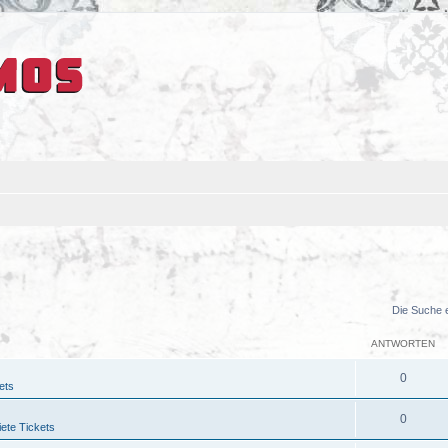
Die Suche 
ANTWORTEN
0
ets
0
ete Tickets