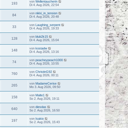
von
Wellentaucherin
193
Di 4. Aug 2026, 22:54
von
nikki_in_tension
84
Di 4. Aug 2026, 20:48
von
Laughing_serpent
33
Di 4. Aug 2026, 19:33
von
blub2k15
128
Di 4. Aug 2026, 15:04
von
kostadw
148
Di 4. Aug 2026, 13:16
von
peacheypeach1000
74
Di 4. Aug 2026, 10:55
von
ChristinG92
760
Di 4. Aug 2026, 00:11
von
MadameCerise
265
Mo 3. Aug 2026, 09:50
von
Malte1
158
So 2. Aug 2026, 19:11
von
diesdas
640
So 2. Aug 2026, 16:50
von
Isakio
197
So 2. Aug 2026, 15:43