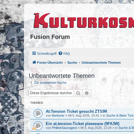
Fusion Forum
Schnellzugriff
FAQ
Foren-Übersicht
Suche
Unbeantwortete Themen
Unbeantwortete Themen
Zur erweiterten Suche
Suche
Erweiterte Suche
THEMEN
At:Tension Ticket gesucht ZTS9R
von
floritoner
»
Mi 5. Aug 2026, 15:41
» in
Suche & Biete Tick
Ein at.tension-Ticket pleeeease (9FA3W)
von
PhilineSauvageot
»
Mi 5. Aug 2026, 13:24
» in
Suche & Bi