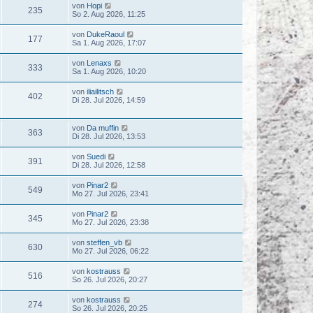
von
Hopi
235
So 2. Aug 2026, 11:25
von
DukeRaoul
177
Sa 1. Aug 2026, 17:07
von
Lenaxs
333
Sa 1. Aug 2026, 10:20
von
iliailitsch
402
Di 28. Jul 2026, 14:59
von
Da muffin
363
Di 28. Jul 2026, 13:53
von
Suedi
391
Di 28. Jul 2026, 12:58
von
Pinar2
549
Mo 27. Jul 2026, 23:41
von
Pinar2
345
Mo 27. Jul 2026, 23:38
von
steffen_vb
630
Mo 27. Jul 2026, 06:22
von
kostrauss
516
So 26. Jul 2026, 20:27
von
kostrauss
274
So 26. Jul 2026, 20:25