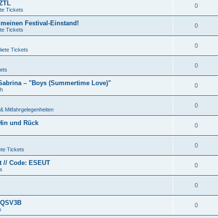
QZTL
0
te Tickets
 meinen Festival-Einstand!
0
te Tickets
0
iete Tickets
0
ets
 Sabrina – "Boys (Summertime Love)"
0
ch
0
& Mitfahrgelegenheiten
 Hin und Rück
0
0
te Tickets
et // Code: ESEUT
0
s
0
e QSV3B
0
s