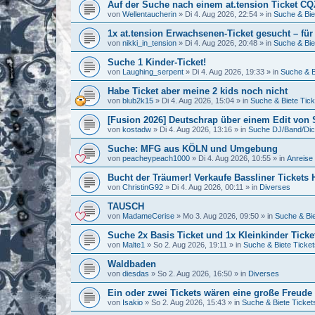
Auf der Suche nach einem at.tension Ticket C
von
Wellentaucherin
»
Di 4. Aug 2026, 22:54
» in
Suche & Bie
1x at.tension Erwachsenen-Ticket gesucht – für
von
nikki_in_tension
»
Di 4. Aug 2026, 20:48
» in
Suche & Bie
Suche 1 Kinder-Ticket!
von
Laughing_serpent
»
Di 4. Aug 2026, 19:33
» in
Suche & B
Habe Ticket aber meine 2 kids noch nicht
von
blub2k15
»
Di 4. Aug 2026, 15:04
» in
Suche & Biete Tick
[Fusion 2026] Deutschrap über einem Edit von
von
kostadw
»
Di 4. Aug 2026, 13:16
» in
Suche DJ/Band/Di
Suche: MFG aus KÖLN und Umgebung
von
peacheypeach1000
»
Di 4. Aug 2026, 10:55
» in
Anreise 
Bucht der Träumer! Verkaufe Bassliner Tickets
von
ChristinG92
»
Di 4. Aug 2026, 00:11
» in
Diverses
TAUSCH
von
MadameCerise
»
Mo 3. Aug 2026, 09:50
» in
Suche & Bie
Suche 2x Basis Ticket und 1x Kleinkinder Tick
von
Malte1
»
So 2. Aug 2026, 19:11
» in
Suche & Biete Ticket
Waldbaden
von
diesdas
»
So 2. Aug 2026, 16:50
» in
Diverses
Ein oder zwei Tickets wären eine große Freud
von
Isakio
»
So 2. Aug 2026, 15:43
» in
Suche & Biete Ticket