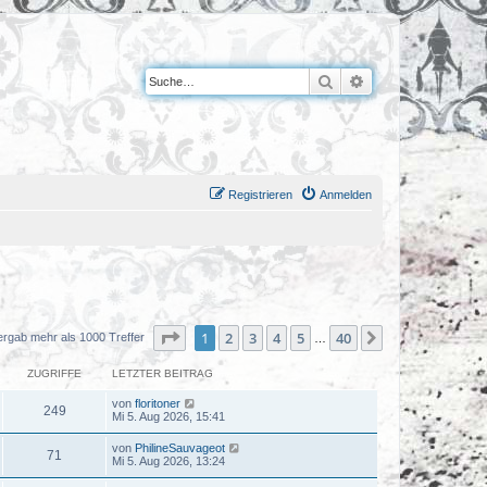
Suche
Erweiterte Suche
Registrieren
Anmelden
Seite
1
von
40
1
2
3
4
5
40
Nächste
ergab mehr als 1000 Treffer
…
ZUGRIFFE
LETZTER BEITRAG
von
floritoner
249
Mi 5. Aug 2026, 15:41
von
PhilineSauvageot
71
Mi 5. Aug 2026, 13:24