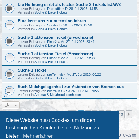
Die Hoffnung stirbt als letztes Suche 2 Tickets EJAWZ
Letzter Beitrag von
Da muffin
«
Di 28. Jul 2026, 13:53
Verfasst in
Suche & Biete Tickets
Bitte lasst uns zur at.tension fahren
Letzter Beitrag von
Suedi
«
Di 28. Jul 2026, 12:58
Verfasst in
Suche & Biete Tickets
Suche 1 at.tension Ticket (Erwachsene)
Letzter Beitrag von
Pinar2
«
Mo 27. Jul 2026, 23:41
Verfasst in
Suche & Biete Tickets
Suche 1 at.tension Ticket (Erwachsene)
Letzter Beitrag von
Pinar2
«
Mo 27. Jul 2026, 23:38
Verfasst in
Suche & Biete Tickets
Suche 1 Ticket
Letzter Beitrag von
steffen_vb
«
Mo 27. Jul 2026, 06:22
Verfasst in
Suche & Biete Tickets
Such Mitfahgelegenheit zur At.tension von Bremen aus
Letzter Beitrag von
kostrauss
«
So 26. Jul 2026, 20:27
Verfasst in
Anreise & Mitfahrgelegenheiten
Seite
1
von
40
1
2
3
4
5
40
Nä
Die Suche ergab mehr als 1000 Treffer
…
Diese Website nutzt Cookies, um dir den
bestmöglichen Komfort bei der Nutzung zu
Foren-Übersicht
Alle Cookies löschen
Alle Zeiten sind
UTC+02:00
bieten.
Mehr erfahren