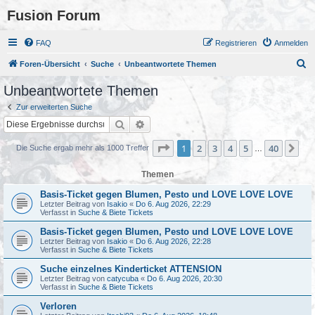
Fusion Forum
FAQ
Registrieren
Anmelden
S
Foren-Übersicht
Suche
Unbeantwortete Themen
u
Unbeantwortete Themen
c
Zur erweiterten Suche
h
Suche
Erweiterte Suche
e
Seite
1
von
40
1
2
3
4
5
40
Nä
Die Suche ergab mehr als 1000 Treffer
…
Themen
Basis-Ticket gegen Blumen, Pesto und LOVE LOVE LOVE
Letzter Beitrag von
Isakio
«
Do 6. Aug 2026, 22:29
Verfasst in
Suche & Biete Tickets
Basis-Ticket gegen Blumen, Pesto und LOVE LOVE LOVE
Letzter Beitrag von
Isakio
«
Do 6. Aug 2026, 22:28
Verfasst in
Suche & Biete Tickets
Suche einzelnes Kinderticket ATTENSION
Letzter Beitrag von
catycuba
«
Do 6. Aug 2026, 20:30
Verfasst in
Suche & Biete Tickets
Verloren