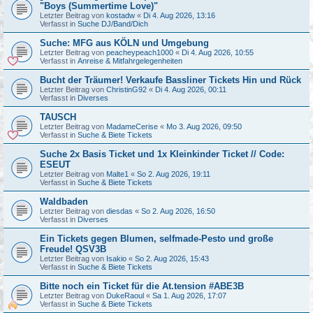
"Boys (Summertime Love)"
Letzter Beitrag von
kostadw
«
Di 4. Aug 2026, 13:16
Verfasst in
Suche DJ/Band/Dich
Suche: MFG aus KÖLN und Umgebung
Letzter Beitrag von
peacheypeach1000
«
Di 4. Aug 2026, 10:55
Verfasst in
Anreise & Mitfahrgelegenheiten
Bucht der Träumer! Verkaufe Bassliner Tickets Hin und Rück
Letzter Beitrag von
ChristinG92
«
Di 4. Aug 2026, 00:11
Verfasst in
Diverses
TAUSCH
Letzter Beitrag von
MadameCerise
«
Mo 3. Aug 2026, 09:50
Verfasst in
Suche & Biete Tickets
Suche 2x Basis Ticket und 1x Kleinkinder Ticket // Code:
ESEUT
Letzter Beitrag von
Malte1
«
So 2. Aug 2026, 19:11
Verfasst in
Suche & Biete Tickets
Waldbaden
Letzter Beitrag von
diesdas
«
So 2. Aug 2026, 16:50
Verfasst in
Diverses
Ein Tickets gegen Blumen, selfmade-Pesto und große
Freude! QSV3B
Letzter Beitrag von
Isakio
«
So 2. Aug 2026, 15:43
Verfasst in
Suche & Biete Tickets
Bitte noch ein Ticket für die At.tension #ABE3B
Letzter Beitrag von
DukeRaoul
«
Sa 1. Aug 2026, 17:07
Verfasst in
Suche & Biete Tickets