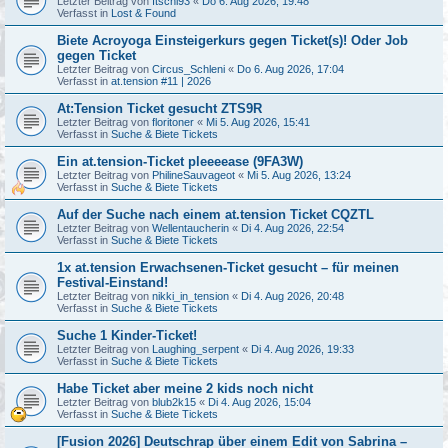
Letzter Beitrag von
Itschi93
«
Do 6. Aug 2026, 19:48
Verfasst in
Lost & Found
Biete Acroyoga Einsteigerkurs gegen Ticket(s)! Oder Job
gegen Ticket
Letzter Beitrag von
Circus_Schleni
«
Do 6. Aug 2026, 17:04
Verfasst in
at.tension #11 | 2026
At:Tension Ticket gesucht ZTS9R
Letzter Beitrag von
floritoner
«
Mi 5. Aug 2026, 15:41
Verfasst in
Suche & Biete Tickets
Ein at.tension-Ticket pleeeease (9FA3W)
Letzter Beitrag von
PhilineSauvageot
«
Mi 5. Aug 2026, 13:24
Verfasst in
Suche & Biete Tickets
Auf der Suche nach einem at.tension Ticket CQZTL
Letzter Beitrag von
Wellentaucherin
«
Di 4. Aug 2026, 22:54
Verfasst in
Suche & Biete Tickets
1x at.tension Erwachsenen-Ticket gesucht – für meinen
Festival-Einstand!
Letzter Beitrag von
nikki_in_tension
«
Di 4. Aug 2026, 20:48
Verfasst in
Suche & Biete Tickets
Suche 1 Kinder-Ticket!
Letzter Beitrag von
Laughing_serpent
«
Di 4. Aug 2026, 19:33
Verfasst in
Suche & Biete Tickets
Habe Ticket aber meine 2 kids noch nicht
Letzter Beitrag von
blub2k15
«
Di 4. Aug 2026, 15:04
Verfasst in
Suche & Biete Tickets
[Fusion 2026] Deutschrap über einem Edit von Sabrina –