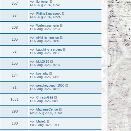
von
floritoner
357
Mi 5. Aug 2026, 15:41
von
PhilineSauvageot
98
Mi 5. Aug 2026, 13:24
von
Wellentaucherin
208
Di 4. Aug 2026, 22:54
von
nikki_in_tension
105
Di 4. Aug 2026, 20:48
von
Laughing_serpent
52
Di 4. Aug 2026, 19:33
von
blub2k15
155
Di 4. Aug 2026, 15:04
von
kostadw
174
Di 4. Aug 2026, 13:16
von
peacheypeach1000
91
Di 4. Aug 2026, 10:55
von
ChristinG92
1031
Di 4. Aug 2026, 00:11
von
MadameCerise
290
Mo 3. Aug 2026, 09:50
von
Malte1
180
So 2. Aug 2026, 19:11