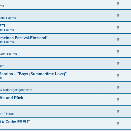
0
ets
0
ete Tickets
QZTL
0
te Tickets
 meinen Festival-Einstand!
0
te Tickets
0
iete Tickets
0
ets
 Sabrina – "Boys (Summertime Love)"
0
ch
0
& Mitfahrgelegenheiten
 Hin und Rück
0
0
te Tickets
et // Code: ESEUT
0
s