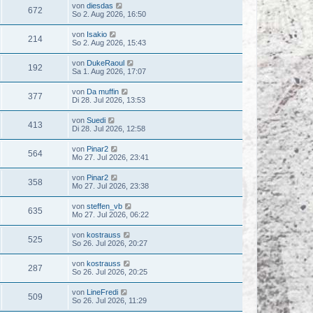
von
diesdas
672
So 2. Aug 2026, 16:50
von
Isakio
214
So 2. Aug 2026, 15:43
von
DukeRaoul
192
Sa 1. Aug 2026, 17:07
von
Da muffin
377
Di 28. Jul 2026, 13:53
von
Suedi
413
Di 28. Jul 2026, 12:58
von
Pinar2
564
Mo 27. Jul 2026, 23:41
von
Pinar2
358
Mo 27. Jul 2026, 23:38
von
steffen_vb
635
Mo 27. Jul 2026, 06:22
von
kostrauss
525
So 26. Jul 2026, 20:27
von
kostrauss
287
So 26. Jul 2026, 20:25
von
LineFredi
509
So 26. Jul 2026, 11:29