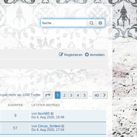
Suche
Erweiterte Suche
Registrieren
Anmelden
Seite
1
von
40
1
2
3
4
5
40
Nächste
ergab mehr als 1000 Treffer
…
ZUGRIFFE
LETZTER BEITRAG
von
Itschi93
9
Do 6. Aug 2026, 19:48
von
Circus_Schleni
57
Do 6. Aug 2026, 17:04