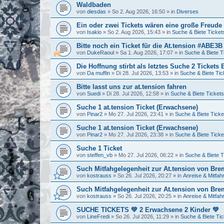
Waldbaden
von
diesdas
»
So 2. Aug 2026, 16:50
» in
Diverses
Ein oder zwei Tickets wären eine große Freud
von
Isakio
»
So 2. Aug 2026, 15:43
» in
Suche & Biete Ticket
Bitte noch ein Ticket für die At.tension #ABE3B
von
DukeRaoul
»
Sa 1. Aug 2026, 17:07
» in
Suche & Biete T
Die Hoffnung stirbt als letztes Suche 2 Ticket
von
Da muffin
»
Di 28. Jul 2026, 13:53
» in
Suche & Biete Tic
Bitte lasst uns zur at.tension fahren
von
Suedi
»
Di 28. Jul 2026, 12:58
» in
Suche & Biete Tickets
Suche 1 at.tension Ticket (Erwachsene)
von
Pinar2
»
Mo 27. Jul 2026, 23:41
» in
Suche & Biete Ticke
Suche 1 at.tension Ticket (Erwachsene)
von
Pinar2
»
Mo 27. Jul 2026, 23:38
» in
Suche & Biete Ticke
Suche 1 Ticket
von
steffen_vb
»
Mo 27. Jul 2026, 06:22
» in
Suche & Biete T
Such Mitfahgelegenheit zur At.tension von Br
von
kostrauss
»
So 26. Jul 2026, 20:27
» in
Anreise & Mitfah
Such Mitfahgelegenheit zur At.tension von Br
von
kostrauss
»
So 26. Jul 2026, 20:25
» in
Anreise & Mitfah
SUCHE TICKETS 💚 2 Erwachsene 2 Kinder 💚
von
LineFredi
»
So 26. Jul 2026, 11:29
» in
Suche & Biete Tic