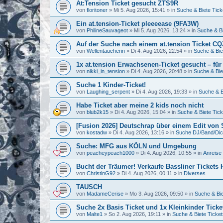
At:Tension Ticket gesucht ZTS9R
von
floritoner
»
Mi 5. Aug 2026, 15:41
» in
Suche & Biete Tick
Ein at.tension-Ticket pleeeease (9FA3W)
von
PhilineSauvageot
»
Mi 5. Aug 2026, 13:24
» in
Suche & Bi
Auf der Suche nach einem at.tension Ticket C
von
Wellentaucherin
»
Di 4. Aug 2026, 22:54
» in
Suche & Bie
1x at.tension Erwachsenen-Ticket gesucht – für
von
nikki_in_tension
»
Di 4. Aug 2026, 20:48
» in
Suche & Bie
Suche 1 Kinder-Ticket!
von
Laughing_serpent
»
Di 4. Aug 2026, 19:33
» in
Suche & B
Habe Ticket aber meine 2 kids noch nicht
von
blub2k15
»
Di 4. Aug 2026, 15:04
» in
Suche & Biete Tick
[Fusion 2026] Deutschrap über einem Edit von
von
kostadw
»
Di 4. Aug 2026, 13:16
» in
Suche DJ/Band/Di
Suche: MFG aus KÖLN und Umgebung
von
peacheypeach1000
»
Di 4. Aug 2026, 10:55
» in
Anreise 
Bucht der Träumer! Verkaufe Bassliner Tickets
von
ChristinG92
»
Di 4. Aug 2026, 00:11
» in
Diverses
TAUSCH
von
MadameCerise
»
Mo 3. Aug 2026, 09:50
» in
Suche & Bie
Suche 2x Basis Ticket und 1x Kleinkinder Tick
von
Malte1
»
So 2. Aug 2026, 19:11
» in
Suche & Biete Ticket