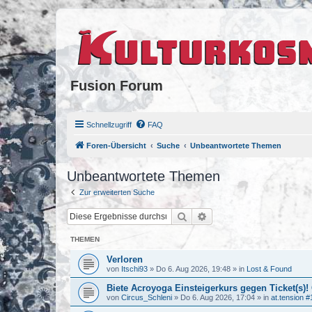
Fusion Forum
Schnellzugriff
FAQ
Foren-Übersicht
Suche
Unbeantwortete Themen
Unbeantwortete Themen
Zur erweiterten Suche
Suche
Erweiterte Suche
THEMEN
Verloren
von
Itschi93
»
Do 6. Aug 2026, 19:48
» in
Lost & Found
Biete Acroyoga Einsteigerkurs gegen Ticket(s)!
von
Circus_Schleni
»
Do 6. Aug 2026, 17:04
» in
at.tension #