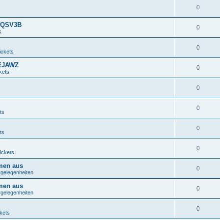
0
e QSV3B
0
s
0
ickets
s EJAWZ
0
kets
0
0
ts
0
ts
0
ickets
emen aus
0
rgelegenheiten
emen aus
0
rgelegenheiten
0
kets