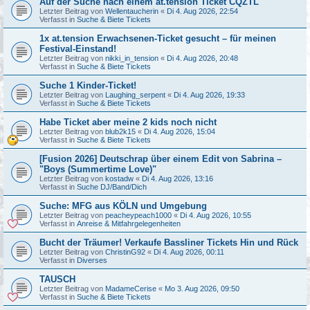
Auf der Suche nach einem at.tension Ticket CQZTL
Letzter Beitrag von
Wellentaucherin
«
Di 4. Aug 2026, 22:54
Verfasst in
Suche & Biete Tickets
1x at.tension Erwachsenen-Ticket gesucht – für meinen
Festival-Einstand!
Letzter Beitrag von
nikki_in_tension
«
Di 4. Aug 2026, 20:48
Verfasst in
Suche & Biete Tickets
Suche 1 Kinder-Ticket!
Letzter Beitrag von
Laughing_serpent
«
Di 4. Aug 2026, 19:33
Verfasst in
Suche & Biete Tickets
Habe Ticket aber meine 2 kids noch nicht
Letzter Beitrag von
blub2k15
«
Di 4. Aug 2026, 15:04
Verfasst in
Suche & Biete Tickets
[Fusion 2026] Deutschrap über einem Edit von Sabrina –
"Boys (Summertime Love)"
Letzter Beitrag von
kostadw
«
Di 4. Aug 2026, 13:16
Verfasst in
Suche DJ/Band/Dich
Suche: MFG aus KÖLN und Umgebung
Letzter Beitrag von
peacheypeach1000
«
Di 4. Aug 2026, 10:55
Verfasst in
Anreise & Mitfahrgelegenheiten
Bucht der Träumer! Verkaufe Bassliner Tickets Hin und Rück
Letzter Beitrag von
ChristinG92
«
Di 4. Aug 2026, 00:11
Verfasst in
Diverses
TAUSCH
Letzter Beitrag von
MadameCerise
«
Mo 3. Aug 2026, 09:50
Verfasst in
Suche & Biete Tickets