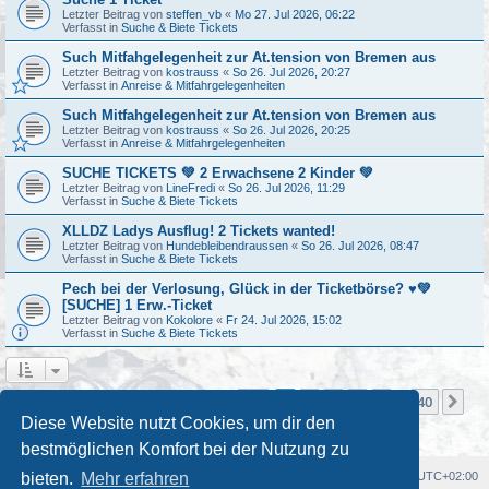
Letzter Beitrag von
steffen_vb
«
Mo 27. Jul 2026, 06:22
Verfasst in
Suche & Biete Tickets
Such Mitfahgelegenheit zur At.tension von Bremen aus
Letzter Beitrag von
kostrauss
«
So 26. Jul 2026, 20:27
Verfasst in
Anreise & Mitfahrgelegenheiten
Such Mitfahgelegenheit zur At.tension von Bremen aus
Letzter Beitrag von
kostrauss
«
So 26. Jul 2026, 20:25
Verfasst in
Anreise & Mitfahrgelegenheiten
SUCHE TICKETS 💚 2 Erwachsene 2 Kinder 💚
Letzter Beitrag von
LineFredi
«
So 26. Jul 2026, 11:29
Verfasst in
Suche & Biete Tickets
XLLDZ Ladys Ausflug! 2 Tickets wanted!
Letzter Beitrag von
Hundebleibendraussen
«
So 26. Jul 2026, 08:47
Verfasst in
Suche & Biete Tickets
Pech bei der Verlosung, Glück in der Ticketbörse? ♥️💚
[SUCHE] 1 Erw.-Ticket
Letzter Beitrag von
Kokolore
«
Fr 24. Jul 2026, 15:02
Verfasst in
Suche & Biete Tickets
Seite
1
von
40
1
2
3
4
5
40
Nä
Die Suche ergab mehr als 1000 Treffer
…
Diese Website nutzt Cookies, um dir den
bestmöglichen Komfort bei der Nutzung zu
Foren-Übersicht
Alle Cookies löschen
Alle Zeiten sind
UTC+02:00
bieten.
Mehr erfahren