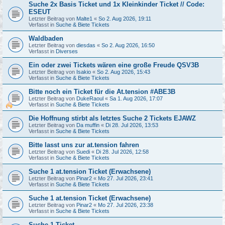
Suche 2x Basis Ticket und 1x Kleinkinder Ticket // Code:
ESEUT
Letzter Beitrag von
Malte1
«
So 2. Aug 2026, 19:11
Verfasst in
Suche & Biete Tickets
Waldbaden
Letzter Beitrag von
diesdas
«
So 2. Aug 2026, 16:50
Verfasst in
Diverses
Ein oder zwei Tickets wären eine große Freude QSV3B
Letzter Beitrag von
Isakio
«
So 2. Aug 2026, 15:43
Verfasst in
Suche & Biete Tickets
Bitte noch ein Ticket für die At.tension #ABE3B
Letzter Beitrag von
DukeRaoul
«
Sa 1. Aug 2026, 17:07
Verfasst in
Suche & Biete Tickets
Die Hoffnung stirbt als letztes Suche 2 Tickets EJAWZ
Letzter Beitrag von
Da muffin
«
Di 28. Jul 2026, 13:53
Verfasst in
Suche & Biete Tickets
Bitte lasst uns zur at.tension fahren
Letzter Beitrag von
Suedi
«
Di 28. Jul 2026, 12:58
Verfasst in
Suche & Biete Tickets
Suche 1 at.tension Ticket (Erwachsene)
Letzter Beitrag von
Pinar2
«
Mo 27. Jul 2026, 23:41
Verfasst in
Suche & Biete Tickets
Suche 1 at.tension Ticket (Erwachsene)
Letzter Beitrag von
Pinar2
«
Mo 27. Jul 2026, 23:38
Verfasst in
Suche & Biete Tickets
Suche 1 Ticket