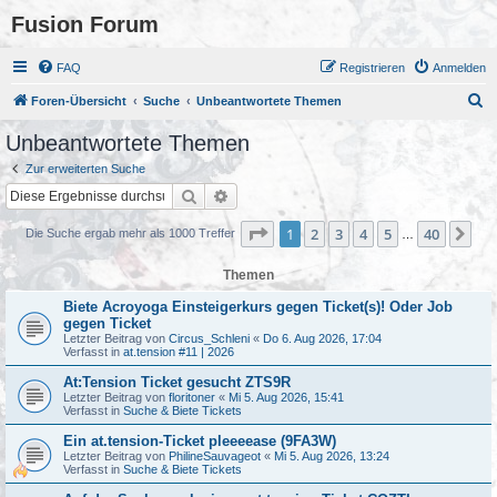
Fusion Forum
FAQ
Registrieren
Anmelden
S
Foren-Übersicht
Suche
Unbeantwortete Themen
u
Unbeantwortete Themen
c
Zur erweiterten Suche
h
Suche
Erweiterte Suche
e
Seite
1
von
40
1
2
3
4
5
40
Nä
Die Suche ergab mehr als 1000 Treffer
…
Themen
Biete Acroyoga Einsteigerkurs gegen Ticket(s)! Oder Job
gegen Ticket
Letzter Beitrag von
Circus_Schleni
«
Do 6. Aug 2026, 17:04
Verfasst in
at.tension #11 | 2026
At:Tension Ticket gesucht ZTS9R
Letzter Beitrag von
floritoner
«
Mi 5. Aug 2026, 15:41
Verfasst in
Suche & Biete Tickets
Ein at.tension-Ticket pleeeease (9FA3W)
Letzter Beitrag von
PhilineSauvageot
«
Mi 5. Aug 2026, 13:24
Verfasst in
Suche & Biete Tickets