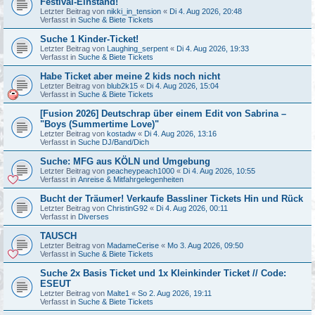
Festival-Einstand!
Letzter Beitrag von
nikki_in_tension
«
Di 4. Aug 2026, 20:48
Verfasst in
Suche & Biete Tickets
Suche 1 Kinder-Ticket!
Letzter Beitrag von
Laughing_serpent
«
Di 4. Aug 2026, 19:33
Verfasst in
Suche & Biete Tickets
Habe Ticket aber meine 2 kids noch nicht
Letzter Beitrag von
blub2k15
«
Di 4. Aug 2026, 15:04
Verfasst in
Suche & Biete Tickets
[Fusion 2026] Deutschrap über einem Edit von Sabrina –
"Boys (Summertime Love)"
Letzter Beitrag von
kostadw
«
Di 4. Aug 2026, 13:16
Verfasst in
Suche DJ/Band/Dich
Suche: MFG aus KÖLN und Umgebung
Letzter Beitrag von
peacheypeach1000
«
Di 4. Aug 2026, 10:55
Verfasst in
Anreise & Mitfahrgelegenheiten
Bucht der Träumer! Verkaufe Bassliner Tickets Hin und Rück
Letzter Beitrag von
ChristinG92
«
Di 4. Aug 2026, 00:11
Verfasst in
Diverses
TAUSCH
Letzter Beitrag von
MadameCerise
«
Mo 3. Aug 2026, 09:50
Verfasst in
Suche & Biete Tickets
Suche 2x Basis Ticket und 1x Kleinkinder Ticket // Code:
ESEUT
Letzter Beitrag von
Malte1
«
So 2. Aug 2026, 19:11
Verfasst in
Suche & Biete Tickets