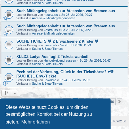
Verfasst in
Suche & Biete Tickets
Such Mitfahgelegenheit zur At.tension von Bremen aus
Letzter Beitrag von
kostrauss
«
So 26. Jul 2026, 20:27
Verfasst in
Anreise & Mitfahrgelegenheiten
Such Mitfahgelegenheit zur At.tension von Bremen aus
Letzter Beitrag von
kostrauss
«
So 26. Jul 2026, 20:25
Verfasst in
Anreise & Mitfahrgelegenheiten
SUCHE TICKETS 💚 2 Erwachsene 2 Kinder 💚
Letzter Beitrag von
LineFredi
«
So 26. Jul 2026, 11:29
Verfasst in
Suche & Biete Tickets
XLLDZ Ladys Ausflug! 2 Tickets wanted!
Letzter Beitrag von
Hundebleibendraussen
«
So 26. Jul 2026, 08:47
Verfasst in
Suche & Biete Tickets
Pech bei der Verlosung, Glück in der Ticketbörse? ♥️💚
[SUCHE] 1 Erw.-Ticket
Letzter Beitrag von
Kokolore
«
Fr 24. Jul 2026, 15:02
Verfasst in
Suche & Biete Tickets
Seite
1
von
40
1
2
3
4
5
40
Nä
Die Suche ergab mehr als 1000 Treffer
…
Diese Website nutzt Cookies, um dir den
bestmöglichen Komfort bei der Nutzung zu
Foren-Übersicht
Alle Cookies löschen
Alle Zeiten sind
UTC+02:00
bieten.
Mehr erfahren