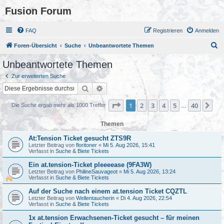
Fusion Forum
FAQ
Registrieren
Anmelden
S
Foren-Übersicht
Suche
Unbeantwortete Themen
u
Unbeantwortete Themen
c
Zur erweiterten Suche
h
Suche
Erweiterte Suche
e
Seite
1
von
40
1
2
3
4
5
40
Nä
Die Suche ergab mehr als 1000 Treffer
…
Themen
At:Tension Ticket gesucht ZTS9R
Letzter Beitrag von
floritoner
«
Mi 5. Aug 2026, 15:41
Verfasst in
Suche & Biete Tickets
Ein at.tension-Ticket pleeeease (9FA3W)
Letzter Beitrag von
PhilineSauvageot
«
Mi 5. Aug 2026, 13:24
Verfasst in
Suche & Biete Tickets
Auf der Suche nach einem at.tension Ticket CQZTL
Letzter Beitrag von
Wellentaucherin
«
Di 4. Aug 2026, 22:54
Verfasst in
Suche & Biete Tickets
1x at.tension Erwachsenen-Ticket gesucht – für meinen