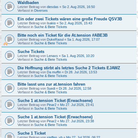
Waldbaden
Letzter Beitrag von
diesdas
«
So 2. Aug 2026, 16:50
Verfasst in
Diverses
Ein oder zwei Tickets wären eine große Freude QSV3B
Letzter Beitrag von
Isakio
«
So 2. Aug 2026, 15:43
Verfasst in
Suche & Biete Tickets
Bitte noch ein Ticket für die At.tension #ABE3B
Letzter Beitrag von
DukeRaoul
«
Sa 1. Aug 2026, 17:07
Verfasst in
Suche & Biete Tickets
Suche Tickets
Letzter Beitrag von
Lenaxs
«
Sa 1. Aug 2026, 10:20
Verfasst in
Suche & Biete Tickets
Die Hoffnung stirbt als letztes Suche 2 Tickets EJAWZ
Letzter Beitrag von
Da muffin
«
Di 28. Jul 2026, 13:53
Verfasst in
Suche & Biete Tickets
Bitte lasst uns zur at.tension fahren
Letzter Beitrag von
Suedi
«
Di 28. Jul 2026, 12:58
Verfasst in
Suche & Biete Tickets
Suche 1 at.tension Ticket (Erwachsene)
Letzter Beitrag von
Pinar2
«
Mo 27. Jul 2026, 23:41
Verfasst in
Suche & Biete Tickets
Suche 1 at.tension Ticket (Erwachsene)
Letzter Beitrag von
Pinar2
«
Mo 27. Jul 2026, 23:38
Verfasst in
Suche & Biete Tickets
Suche 1 Ticket
Letzter Beitrag von
steffen_vb
«
Mo 27. Jul 2026, 06:22