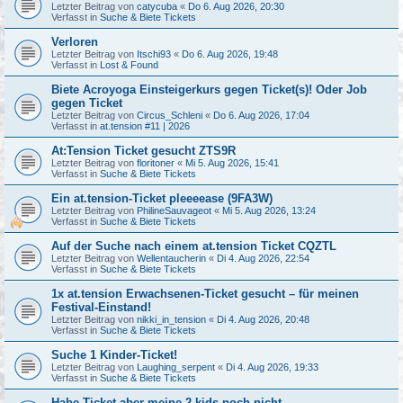
Letzter Beitrag von
catycuba
«
Do 6. Aug 2026, 20:30
Verfasst in
Suche & Biete Tickets
Verloren
Letzter Beitrag von
Itschi93
«
Do 6. Aug 2026, 19:48
Verfasst in
Lost & Found
Biete Acroyoga Einsteigerkurs gegen Ticket(s)! Oder Job
gegen Ticket
Letzter Beitrag von
Circus_Schleni
«
Do 6. Aug 2026, 17:04
Verfasst in
at.tension #11 | 2026
At:Tension Ticket gesucht ZTS9R
Letzter Beitrag von
floritoner
«
Mi 5. Aug 2026, 15:41
Verfasst in
Suche & Biete Tickets
Ein at.tension-Ticket pleeeease (9FA3W)
Letzter Beitrag von
PhilineSauvageot
«
Mi 5. Aug 2026, 13:24
Verfasst in
Suche & Biete Tickets
Auf der Suche nach einem at.tension Ticket CQZTL
Letzter Beitrag von
Wellentaucherin
«
Di 4. Aug 2026, 22:54
Verfasst in
Suche & Biete Tickets
1x at.tension Erwachsenen-Ticket gesucht – für meinen
Festival-Einstand!
Letzter Beitrag von
nikki_in_tension
«
Di 4. Aug 2026, 20:48
Verfasst in
Suche & Biete Tickets
Suche 1 Kinder-Ticket!
Letzter Beitrag von
Laughing_serpent
«
Di 4. Aug 2026, 19:33
Verfasst in
Suche & Biete Tickets
Habe Ticket aber meine 2 kids noch nicht