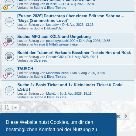
Letzter Beitrag von
blub2k15
«
Di 4. Aug 2026, 15:04
Verfasst in
Suche & Biete Tickets
[Fusion 2026] Deutschrap über einem Edit von Sabrina –
"Boys (Summertime Love)"
Letzter Beitrag von
kostadw
«
Di 4. Aug 2026, 13:16
Verfasst in
Suche DJ/Band/Dich
Suche: MFG aus KÖLN und Umgebung
Letzter Beitrag von
peacheypeach1000
«
Di 4. Aug 2026, 10:55
Verfasst in
Anreise & Mitfahrgelegenheiten
Bucht der Träumer! Verkaufe Bassliner Tickets Hin und Rück
Letzter Beitrag von
ChristinG92
«
Di 4. Aug 2026, 00:11
Verfasst in
Diverses
TAUSCH
Letzter Beitrag von
MadameCerise
«
Mo 3. Aug 2026, 09:50
Verfasst in
Suche & Biete Tickets
Suche 2x Basis Ticket und 1x Kleinkinder Ticket // Code:
ESEUT
Letzter Beitrag von
Malte1
«
So 2. Aug 2026, 19:11
Verfasst in
Suche & Biete Tickets
Seite
1
von
40
1
2
3
4
5
40
Nä
Die Suche ergab mehr als 1000 Treffer
…
Diese Website nutzt Cookies, um dir den
bestmöglichen Komfort bei der Nutzung zu