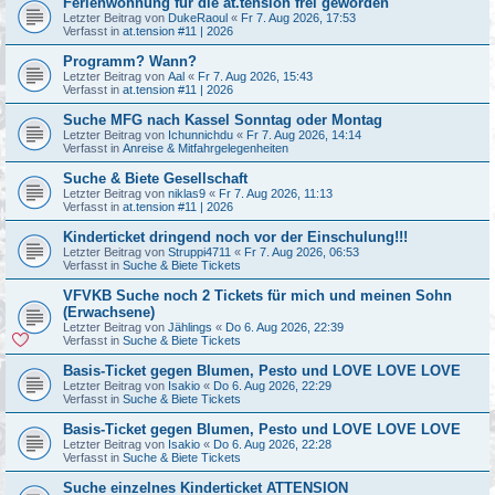
Ferienwohnung für die at.tension frei geworden
Letzter Beitrag von
DukeRaoul
«
Fr 7. Aug 2026, 17:53
Verfasst in
at.tension #11 | 2026
Programm? Wann?
Letzter Beitrag von
Aal
«
Fr 7. Aug 2026, 15:43
Verfasst in
at.tension #11 | 2026
Suche MFG nach Kassel Sonntag oder Montag
Letzter Beitrag von
Ichunnichdu
«
Fr 7. Aug 2026, 14:14
Verfasst in
Anreise & Mitfahrgelegenheiten
Suche & Biete Gesellschaft
Letzter Beitrag von
niklas9
«
Fr 7. Aug 2026, 11:13
Verfasst in
at.tension #11 | 2026
Kinderticket dringend noch vor der Einschulung!!!
Letzter Beitrag von
Struppi4711
«
Fr 7. Aug 2026, 06:53
Verfasst in
Suche & Biete Tickets
VFVKB Suche noch 2 Tickets für mich und meinen Sohn
(Erwachsene)
Letzter Beitrag von
Jählings
«
Do 6. Aug 2026, 22:39
Verfasst in
Suche & Biete Tickets
Basis-Ticket gegen Blumen, Pesto und LOVE LOVE LOVE
Letzter Beitrag von
Isakio
«
Do 6. Aug 2026, 22:29
Verfasst in
Suche & Biete Tickets
Basis-Ticket gegen Blumen, Pesto und LOVE LOVE LOVE
Letzter Beitrag von
Isakio
«
Do 6. Aug 2026, 22:28
Verfasst in
Suche & Biete Tickets
Suche einzelnes Kinderticket ATTENSION