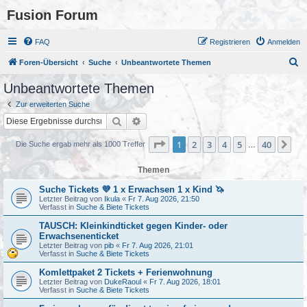
Fusion Forum
FAQ
Registrieren
Anmelden
S
Foren-Übersicht
Suche
Unbeantwortete Themen
u
Unbeantwortete Themen
c
Zur erweiterten Suche
h
Suche
Erweiterte Suche
e
Seite
1
von
40
1
2
3
4
5
40
Nä
Die Suche ergab mehr als 1000 Treffer
…
Themen
Suche Tickets 💜 1 x Erwachsen 1 x Kind 🦄
Letzter Beitrag von
Ikula
«
Fr 7. Aug 2026, 21:50
Verfasst in
Suche & Biete Tickets
TAUSCH: Kleinkindticket gegen Kinder- oder
Erwachsenenticket
Letzter Beitrag von
pib
«
Fr 7. Aug 2026, 21:01
Verfasst in
Suche & Biete Tickets
Komlettpaket 2 Tickets + Ferienwohnung
Letzter Beitrag von
DukeRaoul
«
Fr 7. Aug 2026, 18:01
Verfasst in
Suche & Biete Tickets