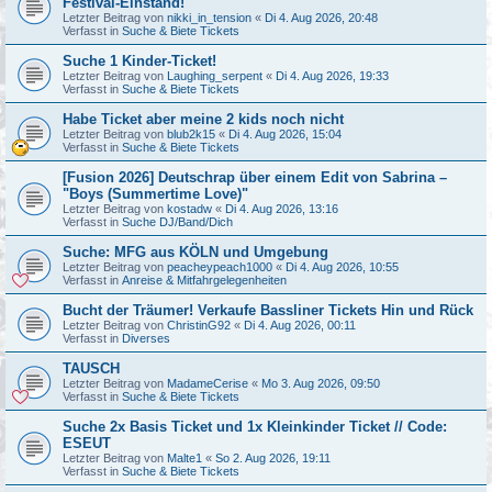
Festival-Einstand!
Letzter Beitrag von
nikki_in_tension
«
Di 4. Aug 2026, 20:48
Verfasst in
Suche & Biete Tickets
Suche 1 Kinder-Ticket!
Letzter Beitrag von
Laughing_serpent
«
Di 4. Aug 2026, 19:33
Verfasst in
Suche & Biete Tickets
Habe Ticket aber meine 2 kids noch nicht
Letzter Beitrag von
blub2k15
«
Di 4. Aug 2026, 15:04
Verfasst in
Suche & Biete Tickets
[Fusion 2026] Deutschrap über einem Edit von Sabrina –
"Boys (Summertime Love)"
Letzter Beitrag von
kostadw
«
Di 4. Aug 2026, 13:16
Verfasst in
Suche DJ/Band/Dich
Suche: MFG aus KÖLN und Umgebung
Letzter Beitrag von
peacheypeach1000
«
Di 4. Aug 2026, 10:55
Verfasst in
Anreise & Mitfahrgelegenheiten
Bucht der Träumer! Verkaufe Bassliner Tickets Hin und Rück
Letzter Beitrag von
ChristinG92
«
Di 4. Aug 2026, 00:11
Verfasst in
Diverses
TAUSCH
Letzter Beitrag von
MadameCerise
«
Mo 3. Aug 2026, 09:50
Verfasst in
Suche & Biete Tickets
Suche 2x Basis Ticket und 1x Kleinkinder Ticket // Code:
ESEUT
Letzter Beitrag von
Malte1
«
So 2. Aug 2026, 19:11
Verfasst in
Suche & Biete Tickets