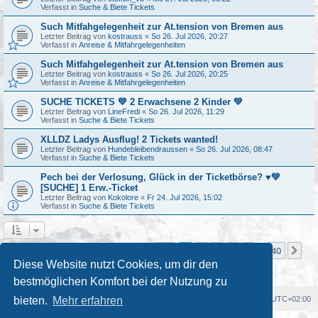
Verfasst in
Suche & Biete Tickets
Such Mitfahgelegenheit zur At.tension von Bremen aus
Letzter Beitrag von
kostrauss
«
So 26. Jul 2026, 20:27
Verfasst in
Anreise & Mitfahrgelegenheiten
Such Mitfahgelegenheit zur At.tension von Bremen aus
Letzter Beitrag von
kostrauss
«
So 26. Jul 2026, 20:25
Verfasst in
Anreise & Mitfahrgelegenheiten
SUCHE TICKETS 💚 2 Erwachsene 2 Kinder 💚
Letzter Beitrag von
LineFredi
«
So 26. Jul 2026, 11:29
Verfasst in
Suche & Biete Tickets
XLLDZ Ladys Ausflug! 2 Tickets wanted!
Letzter Beitrag von
Hundebleibendraussen
«
So 26. Jul 2026, 08:47
Verfasst in
Suche & Biete Tickets
Pech bei der Verlosung, Glück in der Ticketbörse? ♥️💚
[SUCHE] 1 Erw.-Ticket
Letzter Beitrag von
Kokolore
«
Fr 24. Jul 2026, 15:02
Verfasst in
Suche & Biete Tickets
Seite
1
von
40
1
2
3
4
5
40
Nä
Die Suche ergab mehr als 1000 Treffer
…
Diese Website nutzt Cookies, um dir den
bestmöglichen Komfort bei der Nutzung zu
Foren-Übersicht
Alle Cookies löschen
Alle Zeiten sind
UTC+02:00
bieten.
Mehr erfahren