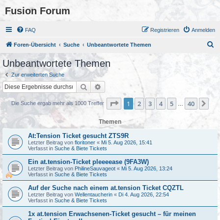
Fusion Forum
FAQ
Registrieren
Anmelden
S
Foren-Übersicht
Suche
Unbeantwortete Themen
u
Unbeantwortete Themen
c
Zur erweiterten Suche
h
Suche
Erweiterte Suche
e
Seite
1
von
40
1
2
3
4
5
40
Nä
Die Suche ergab mehr als 1000 Treffer
…
Themen
At:Tension Ticket gesucht ZTS9R
Letzter Beitrag von
floritoner
«
Mi 5. Aug 2026, 15:41
Verfasst in
Suche & Biete Tickets
Ein at.tension-Ticket pleeeease (9FA3W)
Letzter Beitrag von
PhilineSauvageot
«
Mi 5. Aug 2026, 13:24
Verfasst in
Suche & Biete Tickets
Auf der Suche nach einem at.tension Ticket CQZTL
Letzter Beitrag von
Wellentaucherin
«
Di 4. Aug 2026, 22:54
Verfasst in
Suche & Biete Tickets
1x at.tension Erwachsenen-Ticket gesucht – für meinen