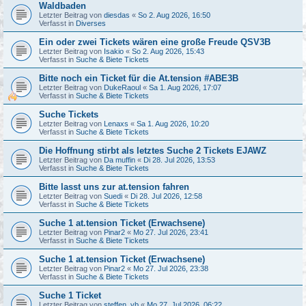
Waldbaden
Letzter Beitrag von
diesdas
«
So 2. Aug 2026, 16:50
Verfasst in
Diverses
Ein oder zwei Tickets wären eine große Freude QSV3B
Letzter Beitrag von
Isakio
«
So 2. Aug 2026, 15:43
Verfasst in
Suche & Biete Tickets
Bitte noch ein Ticket für die At.tension #ABE3B
Letzter Beitrag von
DukeRaoul
«
Sa 1. Aug 2026, 17:07
Verfasst in
Suche & Biete Tickets
Suche Tickets
Letzter Beitrag von
Lenaxs
«
Sa 1. Aug 2026, 10:20
Verfasst in
Suche & Biete Tickets
Die Hoffnung stirbt als letztes Suche 2 Tickets EJAWZ
Letzter Beitrag von
Da muffin
«
Di 28. Jul 2026, 13:53
Verfasst in
Suche & Biete Tickets
Bitte lasst uns zur at.tension fahren
Letzter Beitrag von
Suedi
«
Di 28. Jul 2026, 12:58
Verfasst in
Suche & Biete Tickets
Suche 1 at.tension Ticket (Erwachsene)
Letzter Beitrag von
Pinar2
«
Mo 27. Jul 2026, 23:41
Verfasst in
Suche & Biete Tickets
Suche 1 at.tension Ticket (Erwachsene)
Letzter Beitrag von
Pinar2
«
Mo 27. Jul 2026, 23:38
Verfasst in
Suche & Biete Tickets
Suche 1 Ticket
Letzter Beitrag von
steffen_vb
«
Mo 27. Jul 2026, 06:22