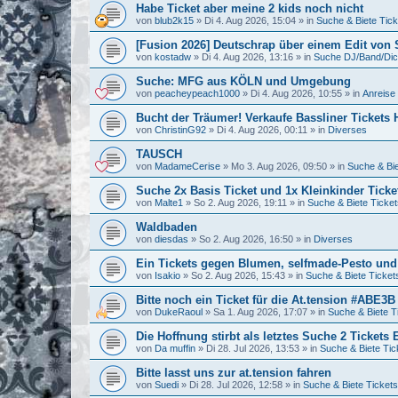
Habe Ticket aber meine 2 kids noch nicht
von
blub2k15
»
Di 4. Aug 2026, 15:04
» in
Suche & Biete Tick
[Fusion 2026] Deutschrap über einem Edit von
von
kostadw
»
Di 4. Aug 2026, 13:16
» in
Suche DJ/Band/Di
Suche: MFG aus KÖLN und Umgebung
von
peacheypeach1000
»
Di 4. Aug 2026, 10:55
» in
Anreise 
Bucht der Träumer! Verkaufe Bassliner Tickets
von
ChristinG92
»
Di 4. Aug 2026, 00:11
» in
Diverses
TAUSCH
von
MadameCerise
»
Mo 3. Aug 2026, 09:50
» in
Suche & Bie
Suche 2x Basis Ticket und 1x Kleinkinder Tick
von
Malte1
»
So 2. Aug 2026, 19:11
» in
Suche & Biete Ticket
Waldbaden
von
diesdas
»
So 2. Aug 2026, 16:50
» in
Diverses
Ein Tickets gegen Blumen, selfmade-Pesto un
von
Isakio
»
So 2. Aug 2026, 15:43
» in
Suche & Biete Ticket
Bitte noch ein Ticket für die At.tension #ABE3B
von
DukeRaoul
»
Sa 1. Aug 2026, 17:07
» in
Suche & Biete T
Die Hoffnung stirbt als letztes Suche 2 Ticket
von
Da muffin
»
Di 28. Jul 2026, 13:53
» in
Suche & Biete Tic
Bitte lasst uns zur at.tension fahren
von
Suedi
»
Di 28. Jul 2026, 12:58
» in
Suche & Biete Tickets