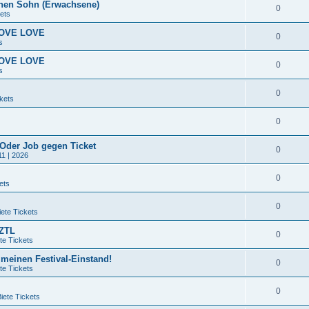
nen Sohn (Erwachsene)
0
ets
 LOVE LOVE
0
s
 LOVE LOVE
0
s
0
kets
0
 Oder Job gegen Ticket
0
11 | 2026
0
ets
0
ete Tickets
QZTL
0
te Tickets
 meinen Festival-Einstand!
0
te Tickets
0
iete Tickets