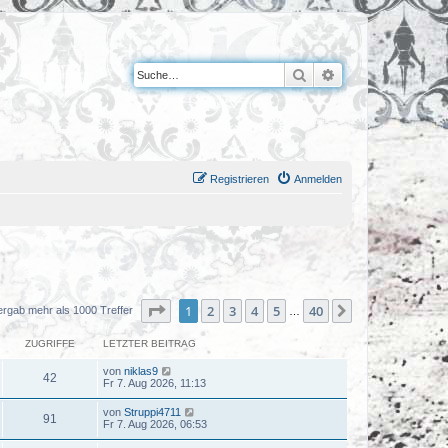
Suche
Erweiterte Suche
Registrieren
Anmelden
Seite
1
von
40
1
2
3
4
5
40
Nächste
ergab mehr als 1000 Treffer
…
ZUGRIFFE
LETZTER BEITRAG
von
niklas9
42
Fr 7. Aug 2026, 11:13
von
Struppi4711
91
Fr 7. Aug 2026, 06:53