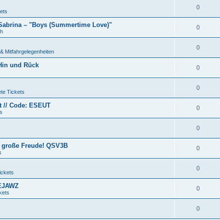
0
ets
 Sabrina – "Boys (Summertime Love)"
0
ch
0
& Mitfahrgelegenheiten
 Hin und Rück
0
0
te Tickets
et // Code: ESEUT
0
s
0
d große Freude! QSV3B
0
s
0
ickets
s EJAWZ
0
kets
0