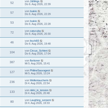
von
Jählings
52
Do 6. Aug 2026, 22:39
von
Isakio
57
Do 6. Aug 2026, 22:29
von
Isakio
53
Do 6. Aug 2026, 22:28
von
catycuba
72
Do 6. Aug 2026, 20:30
von
Itschi93
46
Do 6. Aug 2026, 19:48
von
Circus_Schleni
104
Do 6. Aug 2026, 17:04
von
floritoner
387
Mi 5. Aug 2026, 15:41
von
PhilineSauvageot
127
Mi 5. Aug 2026, 13:24
von
Wellentaucherin
236
Di 4. Aug 2026, 22:54
von
nikki_in_tension
133
Di 4. Aug 2026, 20:48
von
Laughing_serpent
80
Di 4. Aug 2026, 19:33