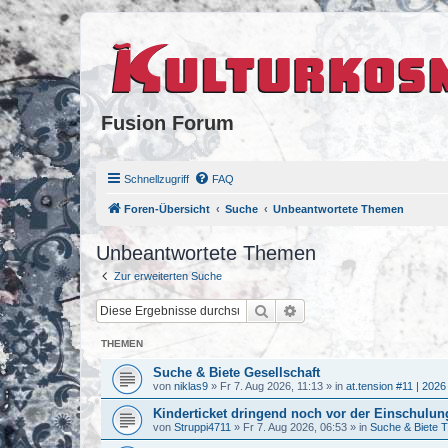
Fusion Forum
Schnellzugriff
FAQ
Foren-Übersicht
Suche
Unbeantwortete Themen
Unbeantwortete Themen
Zur erweiterten Suche
Suche
Erweiterte Suche
THEMEN
Suche & Biete Gesellschaft
von
niklas9
»
Fr 7. Aug 2026, 11:13
» in
at.tension #11 | 2026
Kinderticket dringend noch vor der Einschulung
von
Struppi4711
»
Fr 7. Aug 2026, 06:53
» in
Suche & Biete T