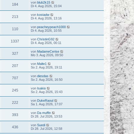
von
blub2k15
184
Di 4. Aug 2026, 15:04
von
kostadw
213
Di 4. Aug 2026, 13:16
von
peacheypeach1000
110
Di 4. Aug 2026, 10:55
von
ChristinG92
1337
Di 4. Aug 2026, 00:11
von
MadameCerise
327
Mo 3. Aug 2026, 09:50
von
Malte1
207
So 2. Aug 2026, 19:11
von
diesdas
707
So 2. Aug 2026, 16:50
von
Isakio
245
So 2. Aug 2026, 15:43
von
DukeRaoul
222
Sa 1. Aug 2026, 17:07
von
Da muffin
393
Di 28. Jul 2026, 13:53
von
Suedi
436
Di 28. Jul 2026, 12:58