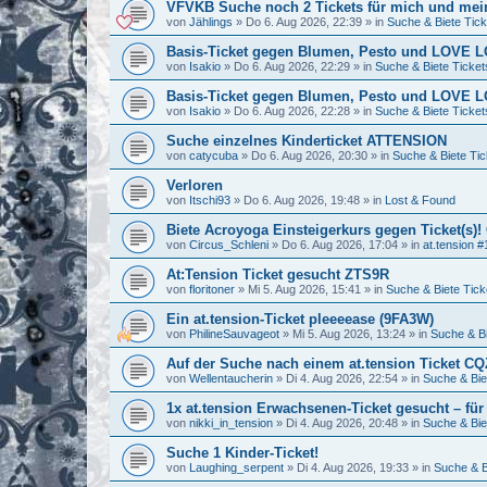
VFVKB Suche noch 2 Tickets für mich und mei
von
Jählings
»
Do 6. Aug 2026, 22:39
» in
Suche & Biete Tick
Basis-Ticket gegen Blumen, Pesto und LOVE
von
Isakio
»
Do 6. Aug 2026, 22:29
» in
Suche & Biete Ticket
Basis-Ticket gegen Blumen, Pesto und LOVE
von
Isakio
»
Do 6. Aug 2026, 22:28
» in
Suche & Biete Ticket
Suche einzelnes Kinderticket ATTENSION
von
catycuba
»
Do 6. Aug 2026, 20:30
» in
Suche & Biete Tic
Verloren
von
Itschi93
»
Do 6. Aug 2026, 19:48
» in
Lost & Found
Biete Acroyoga Einsteigerkurs gegen Ticket(s)!
von
Circus_Schleni
»
Do 6. Aug 2026, 17:04
» in
at.tension #
At:Tension Ticket gesucht ZTS9R
von
floritoner
»
Mi 5. Aug 2026, 15:41
» in
Suche & Biete Tick
Ein at.tension-Ticket pleeeease (9FA3W)
von
PhilineSauvageot
»
Mi 5. Aug 2026, 13:24
» in
Suche & Bi
Auf der Suche nach einem at.tension Ticket C
von
Wellentaucherin
»
Di 4. Aug 2026, 22:54
» in
Suche & Bie
1x at.tension Erwachsenen-Ticket gesucht – für
von
nikki_in_tension
»
Di 4. Aug 2026, 20:48
» in
Suche & Bie
Suche 1 Kinder-Ticket!
von
Laughing_serpent
»
Di 4. Aug 2026, 19:33
» in
Suche & B