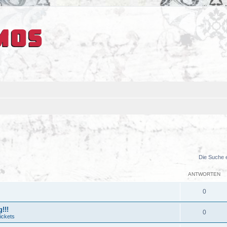
Die Suche 
ANTWORTEN
0
!!!
0
ickets