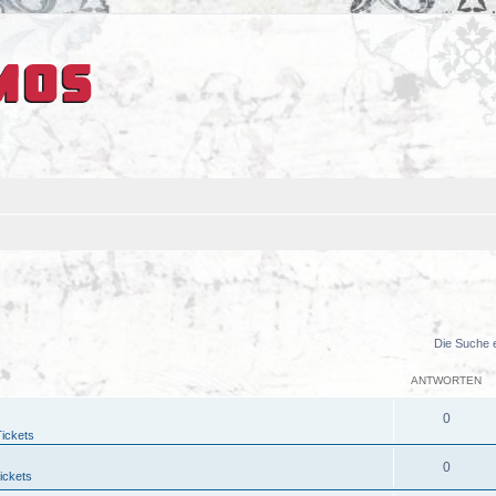
Die Suche 
ANTWORTEN
0
Tickets
0
ickets