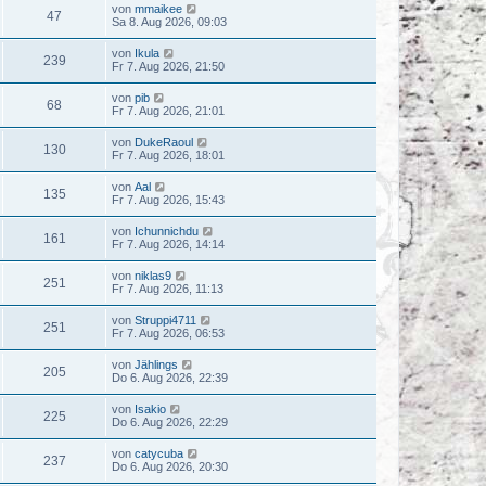
von
mmaikee
47
Sa 8. Aug 2026, 09:03
von
Ikula
239
Fr 7. Aug 2026, 21:50
von
pib
68
Fr 7. Aug 2026, 21:01
von
DukeRaoul
130
Fr 7. Aug 2026, 18:01
von
Aal
135
Fr 7. Aug 2026, 15:43
von
Ichunnichdu
161
Fr 7. Aug 2026, 14:14
von
niklas9
251
Fr 7. Aug 2026, 11:13
von
Struppi4711
251
Fr 7. Aug 2026, 06:53
von
Jählings
205
Do 6. Aug 2026, 22:39
von
Isakio
225
Do 6. Aug 2026, 22:29
von
catycuba
237
Do 6. Aug 2026, 20:30