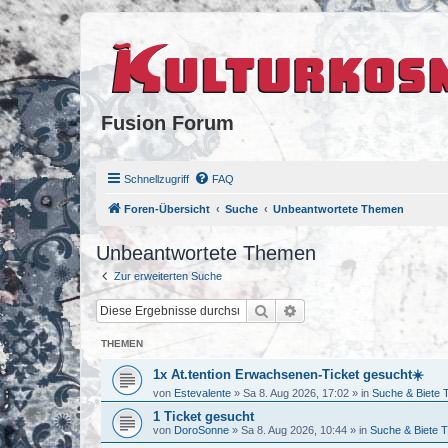
Fusion Forum
Schnellzugriff
FAQ
Foren-Übersicht
Suche
Unbeantwortete Themen
Unbeantwortete Themen
Zur erweiterten Suche
Suche
Erweiterte Suche
THEMEN
1x At.tention Erwachsenen-Ticket gesucht☀️
von
Estevalente
»
Sa 8. Aug 2026, 17:02
» in
Suche & Biete 
1 Ticket gesucht
von
DoroSonne
»
Sa 8. Aug 2026, 10:44
» in
Suche & Biete T