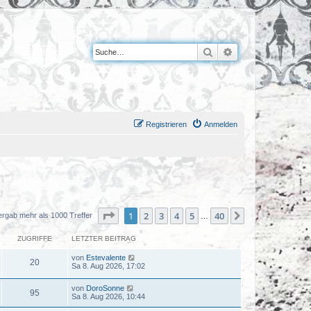
Suche
Erweiterte Suche
Registrieren
Anmelden
Seite
1
von
40
1
2
3
4
5
40
Nächste
ergab mehr als 1000 Treffer
…
ZUGRIFFE
LETZTER BEITRAG
von
Estevalente
20
Sa 8. Aug 2026, 17:02
von
DoroSonne
95
Sa 8. Aug 2026, 10:44