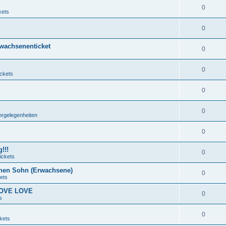
0
kets
0
rwachsenenticket
0
0
ickets
0
0
hrgelegenheiten
0
!!!
0
ickets
nen Sohn (Erwachsene)
0
ets
 LOVE LOVE
0
s
0
kets