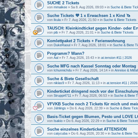
SUCHE 2 Tickets
von
mmaikee
»
Sa 8. Aug 2026, 09:03
» in
Suche & Biete Tic
Suche Tickets 💜 1 x Erwachsen 1 x Kind 🦄
von
Ikula
»
Fr 7. Aug 2026, 21:50
» in
Suche & Biete Tickets
TAUSCH: Kleinkindticket gegen Kinder- oder E
von
pib
»
Fr 7. Aug 2026, 21:01
» in
Suche & Biete Tickets
Komlettpaket 2 Tickets + Ferienwohnung
von
DukeRaoul
»
Fr 7. Aug 2026, 18:01
» in
Suche & Biete T
Programm? Wann?
von
Aal
»
Fr 7. Aug 2026, 15:43
» in
at.tension #11 | 2026
Suche MFG nach Kassel Sonntag oder Montag
von
Ichunnichdu
»
Fr 7. Aug 2026, 14:14
» in
Anreise & Mitfa
Suche & Biete Gesellschaft
von
niklas9
»
Fr 7. Aug 2026, 11:13
» in
at.tension #11 | 2026
Kinderticket dringend noch vor der Einschulung
von
Struppi4711
»
Fr 7. Aug 2026, 06:53
» in
Suche & Biete T
VFVKB Suche noch 2 Tickets für mich und mei
von
Jählings
»
Do 6. Aug 2026, 22:39
» in
Suche & Biete Tick
Basis-Ticket gegen Blumen, Pesto und LOVE
von
Isakio
»
Do 6. Aug 2026, 22:29
» in
Suche & Biete Ticket
Suche einzelnes Kinderticket ATTENSION
von
catycuba
»
Do 6. Aug 2026, 20:30
» in
Suche & Biete Tic