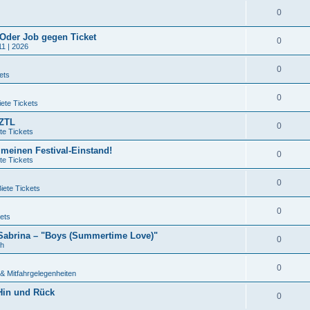
0
 Oder Job gegen Ticket
0
11 | 2026
0
ets
0
ete Tickets
QZTL
0
te Tickets
 meinen Festival-Einstand!
0
te Tickets
0
iete Tickets
0
ets
 Sabrina – "Boys (Summertime Love)"
0
ch
0
& Mitfahrgelegenheiten
 Hin und Rück
0