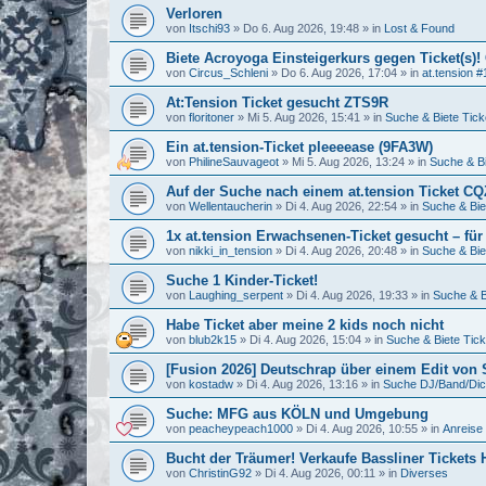
Verloren
von
Itschi93
»
Do 6. Aug 2026, 19:48
» in
Lost & Found
Biete Acroyoga Einsteigerkurs gegen Ticket(s)!
von
Circus_Schleni
»
Do 6. Aug 2026, 17:04
» in
at.tension #
At:Tension Ticket gesucht ZTS9R
von
floritoner
»
Mi 5. Aug 2026, 15:41
» in
Suche & Biete Tick
Ein at.tension-Ticket pleeeease (9FA3W)
von
PhilineSauvageot
»
Mi 5. Aug 2026, 13:24
» in
Suche & Bi
Auf der Suche nach einem at.tension Ticket C
von
Wellentaucherin
»
Di 4. Aug 2026, 22:54
» in
Suche & Bie
1x at.tension Erwachsenen-Ticket gesucht – für
von
nikki_in_tension
»
Di 4. Aug 2026, 20:48
» in
Suche & Bie
Suche 1 Kinder-Ticket!
von
Laughing_serpent
»
Di 4. Aug 2026, 19:33
» in
Suche & B
Habe Ticket aber meine 2 kids noch nicht
von
blub2k15
»
Di 4. Aug 2026, 15:04
» in
Suche & Biete Tick
[Fusion 2026] Deutschrap über einem Edit von
von
kostadw
»
Di 4. Aug 2026, 13:16
» in
Suche DJ/Band/Di
Suche: MFG aus KÖLN und Umgebung
von
peacheypeach1000
»
Di 4. Aug 2026, 10:55
» in
Anreise 
Bucht der Träumer! Verkaufe Bassliner Tickets
von
ChristinG92
»
Di 4. Aug 2026, 00:11
» in
Diverses