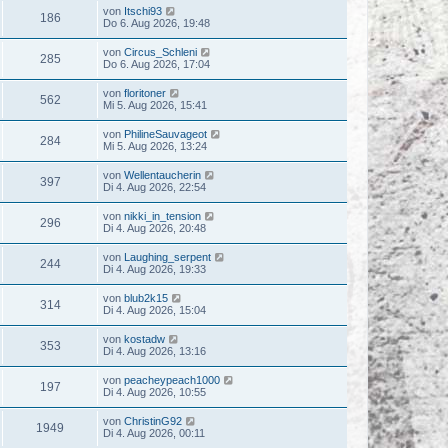
von
Itschi93
186
Do 6. Aug 2026, 19:48
von
Circus_Schleni
285
Do 6. Aug 2026, 17:04
von
floritoner
562
Mi 5. Aug 2026, 15:41
von
PhilineSauvageot
284
Mi 5. Aug 2026, 13:24
von
Wellentaucherin
397
Di 4. Aug 2026, 22:54
von
nikki_in_tension
296
Di 4. Aug 2026, 20:48
von
Laughing_serpent
244
Di 4. Aug 2026, 19:33
von
blub2k15
314
Di 4. Aug 2026, 15:04
von
kostadw
353
Di 4. Aug 2026, 13:16
von
peacheypeach1000
197
Di 4. Aug 2026, 10:55
von
ChristinG92
1949
Di 4. Aug 2026, 00:11