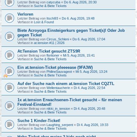
Letzter Beitrag von
catycuba
«
Do 6. Aug 2026, 20:30
Verfasst in
Suche & Biete Tickets
Verloren
Letzter Beitrag von
Itschi93
«
Do 6. Aug 2026, 19:48
Verfasst in
Lost & Found
Biete Acroyoga Einsteigerkurs gegen Ticket(s)! Oder Job
gegen Ticket
Letzter Beitrag von
Circus_Schleni
«
Do 6. Aug 2026, 17:04
Verfasst in
at.tension #11 | 2026
At:Tension Ticket gesucht ZTS9R
Letzter Beitrag von
floritoner
«
Mi 5. Aug 2026, 15:41
Verfasst in
Suche & Biete Tickets
Ein at.tension-Ticket pleeeease (9FA3W)
Letzter Beitrag von
PhilineSauvageot
«
Mi 5. Aug 2026, 13:24
Verfasst in
Suche & Biete Tickets
Auf der Suche nach einem at.tension Ticket CQZTL
Letzter Beitrag von
Wellentaucherin
«
Di 4. Aug 2026, 22:54
Verfasst in
Suche & Biete Tickets
1x at.tension Erwachsenen-Ticket gesucht – für meinen
Festival-Einstand!
Letzter Beitrag von
nikki_in_tension
«
Di 4. Aug 2026, 20:48
Verfasst in
Suche & Biete Tickets
Suche 1 Kinder-Ticket!
Letzter Beitrag von
Laughing_serpent
«
Di 4. Aug 2026, 19:33
Verfasst in
Suche & Biete Tickets
Habe Ticket aber meine 2 kids noch nicht