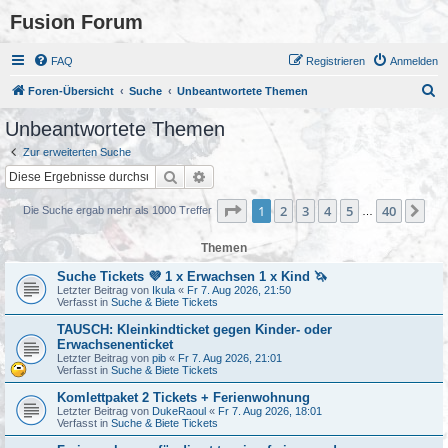
Fusion Forum
FAQ
Registrieren
Anmelden
S
Foren-Übersicht
Suche
Unbeantwortete Themen
u
Unbeantwortete Themen
c
Zur erweiterten Suche
h
Suche
Erweiterte Suche
e
Seite
1
von
40
1
2
3
4
5
40
Nä
Die Suche ergab mehr als 1000 Treffer
…
Themen
Suche Tickets 💜 1 x Erwachsen 1 x Kind 🦄
Letzter Beitrag von
Ikula
«
Fr 7. Aug 2026, 21:50
Verfasst in
Suche & Biete Tickets
TAUSCH: Kleinkindticket gegen Kinder- oder
Erwachsenenticket
Letzter Beitrag von
pib
«
Fr 7. Aug 2026, 21:01
Verfasst in
Suche & Biete Tickets
Komlettpaket 2 Tickets + Ferienwohnung
Letzter Beitrag von
DukeRaoul
«
Fr 7. Aug 2026, 18:01
Verfasst in
Suche & Biete Tickets