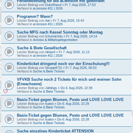
Ferienwohnung für die at.tension frei geworden
Letzter Beitrag von
DukeRaoul
«
Fr 7. Aug 2026, 17:53
Verfasst in
at.tension #11 | 2026
Programm? Wann?
Letzter Beitrag von
Aal
«
Fr 7. Aug 2026, 15:43
Verfasst in
at.tension #11 | 2026
Suche MFG nach Kassel Sonntag oder Montag
Letzter Beitrag von
Ichunnichdu
«
Fr 7. Aug 2026, 14:14
Verfasst in
Anreise & Mitfahrgelegenheiten
Suche & Biete Gesellschaft
Letzter Beitrag von
niklas9
«
Fr 7. Aug 2026, 11:13
Verfasst in
at.tension #11 | 2026
Kinderticket dringend noch vor der Einschulung!!!
Letzter Beitrag von
Struppi4711
«
Fr 7. Aug 2026, 06:53
Verfasst in
Suche & Biete Tickets
VFVKB Suche noch 2 Tickets für mich und meinen Sohn
(Erwachsene)
Letzter Beitrag von
Jählings
«
Do 6. Aug 2026, 22:39
Verfasst in
Suche & Biete Tickets
Basis-Ticket gegen Blumen, Pesto und LOVE LOVE LOVE
Letzter Beitrag von
Isakio
«
Do 6. Aug 2026, 22:29
Verfasst in
Suche & Biete Tickets
Basis-Ticket gegen Blumen, Pesto und LOVE LOVE LOVE
Letzter Beitrag von
Isakio
«
Do 6. Aug 2026, 22:28
Verfasst in
Suche & Biete Tickets
Suche einzelnes Kinderticket ATTENSION