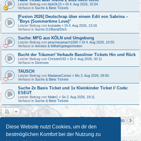
Letzter Beitrag von
blub2k15
«
Di 4. Aug 2026, 15:04
Verfasst in
Suche & Biete Tickets
[Fusion 2026] Deutschrap über einem Edit von Sabrina –
"Boys (Summertime Love)"
Letzter Beitrag von
kostadw
«
Di 4. Aug 2026, 13:16
Verfasst in
Suche DJ/Band/Dich
Suche: MFG aus KÖLN und Umgebung
Letzter Beitrag von
peacheypeach1000
«
Di 4. Aug 2026, 10:55
Verfasst in
Anreise & Mitfahrgelegenheiten
Bucht der Träumer! Verkaufe Bassliner Tickets Hin und Rück
Letzter Beitrag von
ChristinG92
«
Di 4. Aug 2026, 00:11
Verfasst in
Diverses
TAUSCH
Letzter Beitrag von
MadameCerise
«
Mo 3. Aug 2026, 09:50
Verfasst in
Suche & Biete Tickets
Suche 2x Basis Ticket und 1x Kleinkinder Ticket // Code:
ESEUT
Letzter Beitrag von
Malte1
«
So 2. Aug 2026, 19:11
Verfasst in
Suche & Biete Tickets
Seite
1
von
40
1
2
3
4
5
40
Nä
Die Suche ergab mehr als 1000 Treffer
…
Diese Website nutzt Cookies, um dir den
bestmöglichen Komfort bei der Nutzung zu