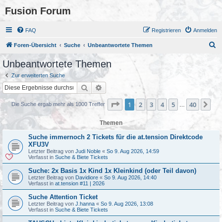
Fusion Forum
FAQ
Registrieren
Anmelden
S
Foren-Übersicht
Suche
Unbeantwortete Themen
u
Unbeantwortete Themen
c
Zur erweiterten Suche
h
Suche
Erweiterte Suche
e
Seite
1
von
40
1
2
3
4
5
40
Nä
Die Suche ergab mehr als 1000 Treffer
…
Themen
Suche immernoch 2 Tickets für die at.tension Direktcode
XFU3V
Letzter Beitrag von
Judi Noble
«
So 9. Aug 2026, 14:59
Verfasst in
Suche & Biete Tickets
Suche: 2x Basis 1x Kind 1x Kleinkind (oder Teil davon)
Letzter Beitrag von
Davidiore
«
So 9. Aug 2026, 14:40
Verfasst in
at.tension #11 | 2026
Suche Attention Ticket
Letzter Beitrag von
J.hanna
«
So 9. Aug 2026, 13:08
Verfasst in
Suche & Biete Tickets