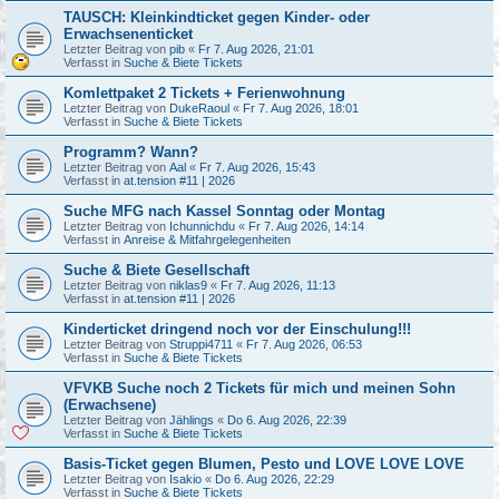
TAUSCH: Kleinkindticket gegen Kinder- oder
Erwachsenenticket
Letzter Beitrag von
pib
«
Fr 7. Aug 2026, 21:01
Verfasst in
Suche & Biete Tickets
Komlettpaket 2 Tickets + Ferienwohnung
Letzter Beitrag von
DukeRaoul
«
Fr 7. Aug 2026, 18:01
Verfasst in
Suche & Biete Tickets
Programm? Wann?
Letzter Beitrag von
Aal
«
Fr 7. Aug 2026, 15:43
Verfasst in
at.tension #11 | 2026
Suche MFG nach Kassel Sonntag oder Montag
Letzter Beitrag von
Ichunnichdu
«
Fr 7. Aug 2026, 14:14
Verfasst in
Anreise & Mitfahrgelegenheiten
Suche & Biete Gesellschaft
Letzter Beitrag von
niklas9
«
Fr 7. Aug 2026, 11:13
Verfasst in
at.tension #11 | 2026
Kinderticket dringend noch vor der Einschulung!!!
Letzter Beitrag von
Struppi4711
«
Fr 7. Aug 2026, 06:53
Verfasst in
Suche & Biete Tickets
VFVKB Suche noch 2 Tickets für mich und meinen Sohn
(Erwachsene)
Letzter Beitrag von
Jählings
«
Do 6. Aug 2026, 22:39
Verfasst in
Suche & Biete Tickets
Basis-Ticket gegen Blumen, Pesto und LOVE LOVE LOVE
Letzter Beitrag von
Isakio
«
Do 6. Aug 2026, 22:29
Verfasst in
Suche & Biete Tickets