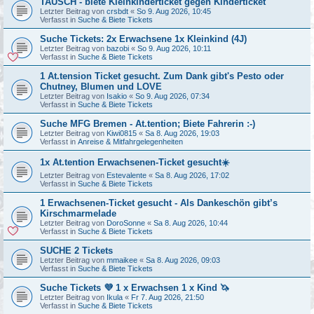
TAUSCH - biete Kleinkinderticket gegen Kinderticket
Letzter Beitrag von
crsbdt
«
So 9. Aug 2026, 10:45
Verfasst in
Suche & Biete Tickets
Suche Tickets: 2x Erwachsene 1x Kleinkind (4J)
Letzter Beitrag von
bazobi
«
So 9. Aug 2026, 10:11
Verfasst in
Suche & Biete Tickets
1 At.tension Ticket gesucht. Zum Dank gibt's Pesto oder
Chutney, Blumen und LOVE
Letzter Beitrag von
Isakio
«
So 9. Aug 2026, 07:34
Verfasst in
Suche & Biete Tickets
Suche MFG Bremen - At.tention; Biete Fahrerin :-)
Letzter Beitrag von
Kiwi0815
«
Sa 8. Aug 2026, 19:03
Verfasst in
Anreise & Mitfahrgelegenheiten
1x At.tention Erwachsenen-Ticket gesucht☀️
Letzter Beitrag von
Estevalente
«
Sa 8. Aug 2026, 17:02
Verfasst in
Suche & Biete Tickets
1 Erwachsenen-Ticket gesucht - Als Dankeschön gibt’s
Kirschmarmelade
Letzter Beitrag von
DoroSonne
«
Sa 8. Aug 2026, 10:44
Verfasst in
Suche & Biete Tickets
SUCHE 2 Tickets
Letzter Beitrag von
mmaikee
«
Sa 8. Aug 2026, 09:03
Verfasst in
Suche & Biete Tickets
Suche Tickets 💜 1 x Erwachsen 1 x Kind 🦄
Letzter Beitrag von
Ikula
«
Fr 7. Aug 2026, 21:50
Verfasst in
Suche & Biete Tickets