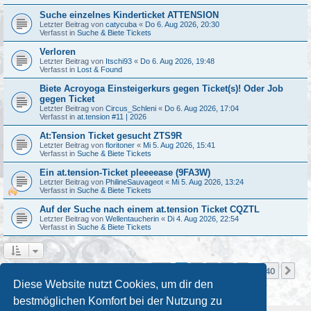
Suche einzelnes Kinderticket ATTENSION
Letzter Beitrag von
catycuba
«
Do 6. Aug 2026, 20:30
Verfasst in
Suche & Biete Tickets
Verloren
Letzter Beitrag von
Itschi93
«
Do 6. Aug 2026, 19:48
Verfasst in
Lost & Found
Biete Acroyoga Einsteigerkurs gegen Ticket(s)! Oder Job
gegen Ticket
Letzter Beitrag von
Circus_Schleni
«
Do 6. Aug 2026, 17:04
Verfasst in
at.tension #11 | 2026
At:Tension Ticket gesucht ZTS9R
Letzter Beitrag von
floritoner
«
Mi 5. Aug 2026, 15:41
Verfasst in
Suche & Biete Tickets
Ein at.tension-Ticket pleeeease (9FA3W)
Letzter Beitrag von
PhilineSauvageot
«
Mi 5. Aug 2026, 13:24
Verfasst in
Suche & Biete Tickets
Auf der Suche nach einem at.tension Ticket CQZTL
Letzter Beitrag von
Wellentaucherin
«
Di 4. Aug 2026, 22:54
Verfasst in
Suche & Biete Tickets
Seite
1
von
40
1
2
3
4
5
40
Nä
Die Suche ergab mehr als 1000 Treffer
…
Diese Website nutzt Cookies, um dir den
bestmöglichen Komfort bei der Nutzung zu