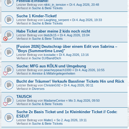
Festival-Einstand!
Letzter Beitrag von
nikki_in_tension
«
Di 4. Aug 2026, 20:48
Verfasst in
Suche & Biete Tickets
Suche 1 Kinder-Ticket!
Letzter Beitrag von
Laughing_serpent
«
Di 4. Aug 2026, 19:33
Verfasst in
Suche & Biete Tickets
Habe Ticket aber meine 2 kids noch nicht
Letzter Beitrag von
blub2k15
«
Di 4. Aug 2026, 15:04
Verfasst in
Suche & Biete Tickets
[Fusion 2026] Deutschrap über einem Edit von Sabrina –
"Boys (Summertime Love)"
Letzter Beitrag von
kostadw
«
Di 4. Aug 2026, 13:16
Verfasst in
Suche DJ/Band/Dich
Suche: MFG aus KÖLN und Umgebung
Letzter Beitrag von
peacheypeach1000
«
Di 4. Aug 2026, 10:55
Verfasst in
Anreise & Mitfahrgelegenheiten
Bucht der Träumer! Verkaufe Bassliner Tickets Hin und Rück
Letzter Beitrag von
ChristinG92
«
Di 4. Aug 2026, 00:11
Verfasst in
Diverses
TAUSCH
Letzter Beitrag von
MadameCerise
«
Mo 3. Aug 2026, 09:50
Verfasst in
Suche & Biete Tickets
Suche 2x Basis Ticket und 1x Kleinkinder Ticket // Code:
ESEUT
Letzter Beitrag von
Malte1
«
So 2. Aug 2026, 19:11
Verfasst in
Suche & Biete Tickets