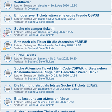
Waldbaden
Letzter Beitrag von
diesdas
«
So 2. Aug 2026, 16:50
Verfasst in
Diverses
Ein oder zwei Tickets wären eine große Freude QSV3B
Letzter Beitrag von
Isakio
«
So 2. Aug 2026, 15:43
Verfasst in
Suche & Biete Tickets
Suche ein camper ticket!!!
Letzter Beitrag von
Hopi
«
So 2. Aug 2026, 11:25
Verfasst in
Suche & Biete Tickets
Bitte noch ein Ticket für die At.tension #ABE3B
Letzter Beitrag von
DukeRaoul
«
Sa 1. Aug 2026, 17:07
Verfasst in
Suche & Biete Tickets
Suche Tickets
Letzter Beitrag von
Lenaxs
«
Sa 1. Aug 2026, 10:20
Verfasst in
Suche & Biete Tickets
Suche At.tension Ticket ( Mein Code CSKWK ) / Biete neben
Kostenübernahme Ringelnatz Gedichte / Vielen Dank !
Letzter Beitrag von
iliailitsch
«
Di 28. Jul 2026, 14:59
Verfasst in
Suche & Biete Tickets
Die Hoffnung stirbt als letztes Suche 2 Tickets EJAWZ
Letzter Beitrag von
Da muffin
«
Di 28. Jul 2026, 13:53
Verfasst in
Suche & Biete Tickets
Bitte lasst uns zur at.tension fahren
Letzter Beitrag von
Suedi
«
Di 28. Jul 2026, 12:58
Verfasst in
Suche & Biete Tickets
Suche 1 at.tension Ticket (Erwachsene)