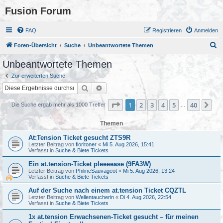
Fusion Forum
FAQ
Registrieren
Anmelden
S
Foren-Übersicht
Suche
Unbeantwortete Themen
u
Unbeantwortete Themen
c
Zur erweiterten Suche
h
Suche
Erweiterte Suche
e
Seite
1
von
40
1
2
3
4
5
40
Nä
Die Suche ergab mehr als 1000 Treffer
…
Themen
At:Tension Ticket gesucht ZTS9R
Letzter Beitrag von
floritoner
«
Mi 5. Aug 2026, 15:41
Verfasst in
Suche & Biete Tickets
Ein at.tension-Ticket pleeeease (9FA3W)
Letzter Beitrag von
PhilineSauvageot
«
Mi 5. Aug 2026, 13:24
Verfasst in
Suche & Biete Tickets
Auf der Suche nach einem at.tension Ticket CQZTL
Letzter Beitrag von
Wellentaucherin
«
Di 4. Aug 2026, 22:54
Verfasst in
Suche & Biete Tickets
1x at.tension Erwachsenen-Ticket gesucht – für meinen