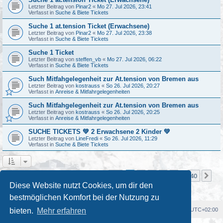
Letzter Beitrag von
Pinar2
«
Mo 27. Jul 2026, 23:41
Verfasst in
Suche & Biete Tickets
Suche 1 at.tension Ticket (Erwachsene)
Letzter Beitrag von
Pinar2
«
Mo 27. Jul 2026, 23:38
Verfasst in
Suche & Biete Tickets
Suche 1 Ticket
Letzter Beitrag von
steffen_vb
«
Mo 27. Jul 2026, 06:22
Verfasst in
Suche & Biete Tickets
Such Mitfahgelegenheit zur At.tension von Bremen aus
Letzter Beitrag von
kostrauss
«
So 26. Jul 2026, 20:27
Verfasst in
Anreise & Mitfahrgelegenheiten
Such Mitfahgelegenheit zur At.tension von Bremen aus
Letzter Beitrag von
kostrauss
«
So 26. Jul 2026, 20:25
Verfasst in
Anreise & Mitfahrgelegenheiten
SUCHE TICKETS 💚 2 Erwachsene 2 Kinder 💚
Letzter Beitrag von
LineFredi
«
So 26. Jul 2026, 11:29
Verfasst in
Suche & Biete Tickets
Seite
1
von
40
1
2
3
4
5
40
Nä
Die Suche ergab mehr als 1000 Treffer
…
Diese Website nutzt Cookies, um dir den
bestmöglichen Komfort bei der Nutzung zu
Foren-Übersicht
Alle Cookies löschen
Alle Zeiten sind
UTC+02:00
bieten.
Mehr erfahren