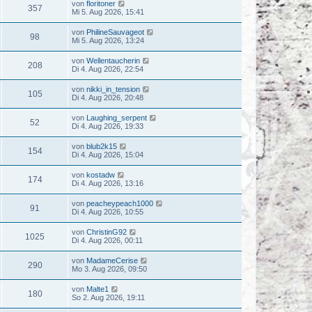
von
floritoner
357
Mi 5. Aug 2026, 15:41
von
PhilineSauvageot
98
Mi 5. Aug 2026, 13:24
von
Wellentaucherin
208
Di 4. Aug 2026, 22:54
von
nikki_in_tension
105
Di 4. Aug 2026, 20:48
von
Laughing_serpent
52
Di 4. Aug 2026, 19:33
von
blub2k15
154
Di 4. Aug 2026, 15:04
von
kostadw
174
Di 4. Aug 2026, 13:16
von
peacheypeach1000
91
Di 4. Aug 2026, 10:55
von
ChristinG92
1025
Di 4. Aug 2026, 00:11
von
MadameCerise
290
Mo 3. Aug 2026, 09:50
von
Malte1
180
So 2. Aug 2026, 19:11