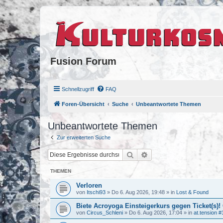
Fusion Forum
Schnellzugriff
FAQ
Foren-Übersicht
Suche
Unbeantwortete Themen
Unbeantwortete Themen
Zur erweiterten Suche
Suche
Erweiterte Suche
THEMEN
Verloren
von
Itschi93
»
Do 6. Aug 2026, 19:48
» in
Lost & Found
Biete Acroyoga Einsteigerkurs gegen Ticket(s)!
von
Circus_Schleni
»
Do 6. Aug 2026, 17:04
» in
at.tension #