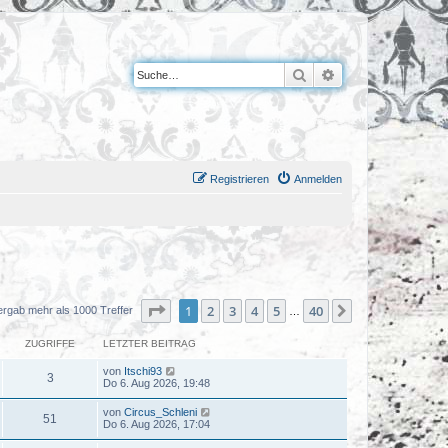
Suche
Erweiterte Suche
Registrieren
Anmelden
Seite
1
von
40
1
2
3
4
5
40
Nächste
ergab mehr als 1000 Treffer
…
ZUGRIFFE
LETZTER BEITRAG
von
Itschi93
3
Do 6. Aug 2026, 19:48
von
Circus_Schleni
51
Do 6. Aug 2026, 17:04