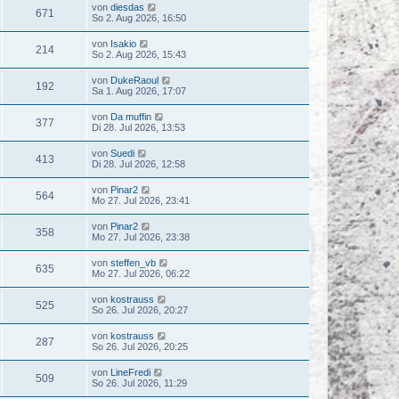
von
diesdas
671
So 2. Aug 2026, 16:50
von
Isakio
214
So 2. Aug 2026, 15:43
von
DukeRaoul
192
Sa 1. Aug 2026, 17:07
von
Da muffin
377
Di 28. Jul 2026, 13:53
von
Suedi
413
Di 28. Jul 2026, 12:58
von
Pinar2
564
Mo 27. Jul 2026, 23:41
von
Pinar2
358
Mo 27. Jul 2026, 23:38
von
steffen_vb
635
Mo 27. Jul 2026, 06:22
von
kostrauss
525
So 26. Jul 2026, 20:27
von
kostrauss
287
So 26. Jul 2026, 20:25
von
LineFredi
509
So 26. Jul 2026, 11:29