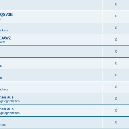
0
e QSV3B
0
s
0
ickets
s EJAWZ
0
kets
0
0
ts
0
ts
0
ickets
emen aus
0
rgelegenheiten
emen aus
0
rgelegenheiten
0
kets