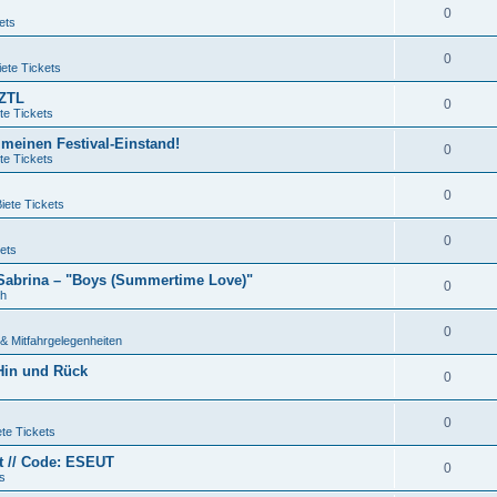
0
ets
0
ete Tickets
QZTL
0
te Tickets
 meinen Festival-Einstand!
0
te Tickets
0
iete Tickets
0
ets
 Sabrina – "Boys (Summertime Love)"
0
ch
0
& Mitfahrgelegenheiten
 Hin und Rück
0
0
te Tickets
et // Code: ESEUT
0
s