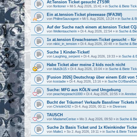
At:Tension Ticket gesucht ZTS9R
von
floritoner
»
Mi 5. Aug 2026, 15:41
» in
Suche & Biete Tick
Ein at.tension-Ticket pleeeease (9FA3W)
von
PhilineSauvageot
»
Mi 5. Aug 2026, 13:24
» in
Suche & Bi
Auf der Suche nach einem at.tension Ticket C
von
Wellentaucherin
»
Di 4. Aug 2026, 22:54
» in
Suche & Bie
1x at.tension Erwachsenen-Ticket gesucht – für
von
nikki_in_tension
»
Di 4. Aug 2026, 20:48
» in
Suche & Bie
Suche 1 Kinder-Ticket!
von
Laughing_serpent
»
Di 4. Aug 2026, 19:33
» in
Suche & B
Habe Ticket aber meine 2 kids noch nicht
von
blub2k15
»
Di 4. Aug 2026, 15:04
» in
Suche & Biete Tick
[Fusion 2026] Deutschrap über einem Edit von
von
kostadw
»
Di 4. Aug 2026, 13:16
» in
Suche DJ/Band/Di
Suche: MFG aus KÖLN und Umgebung
von
peacheypeach1000
»
Di 4. Aug 2026, 10:55
» in
Anreise 
Bucht der Träumer! Verkaufe Bassliner Tickets
von
ChristinG92
»
Di 4. Aug 2026, 00:11
» in
Diverses
TAUSCH
von
MadameCerise
»
Mo 3. Aug 2026, 09:50
» in
Suche & Bie
Suche 2x Basis Ticket und 1x Kleinkinder Tick
von
Malte1
»
So 2. Aug 2026, 19:11
» in
Suche & Biete Ticket