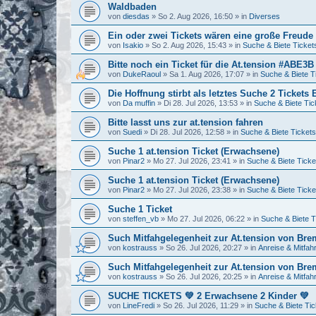
Waldbaden
von
diesdas
»
So 2. Aug 2026, 16:50
» in
Diverses
Ein oder zwei Tickets wären eine große Freud
von
Isakio
»
So 2. Aug 2026, 15:43
» in
Suche & Biete Ticket
Bitte noch ein Ticket für die At.tension #ABE3B
von
DukeRaoul
»
Sa 1. Aug 2026, 17:07
» in
Suche & Biete T
Die Hoffnung stirbt als letztes Suche 2 Ticket
von
Da muffin
»
Di 28. Jul 2026, 13:53
» in
Suche & Biete Tic
Bitte lasst uns zur at.tension fahren
von
Suedi
»
Di 28. Jul 2026, 12:58
» in
Suche & Biete Tickets
Suche 1 at.tension Ticket (Erwachsene)
von
Pinar2
»
Mo 27. Jul 2026, 23:41
» in
Suche & Biete Ticke
Suche 1 at.tension Ticket (Erwachsene)
von
Pinar2
»
Mo 27. Jul 2026, 23:38
» in
Suche & Biete Ticke
Suche 1 Ticket
von
steffen_vb
»
Mo 27. Jul 2026, 06:22
» in
Suche & Biete T
Such Mitfahgelegenheit zur At.tension von Br
von
kostrauss
»
So 26. Jul 2026, 20:27
» in
Anreise & Mitfah
Such Mitfahgelegenheit zur At.tension von Br
von
kostrauss
»
So 26. Jul 2026, 20:25
» in
Anreise & Mitfah
SUCHE TICKETS 💚 2 Erwachsene 2 Kinder 💚
von
LineFredi
»
So 26. Jul 2026, 11:29
» in
Suche & Biete Tic