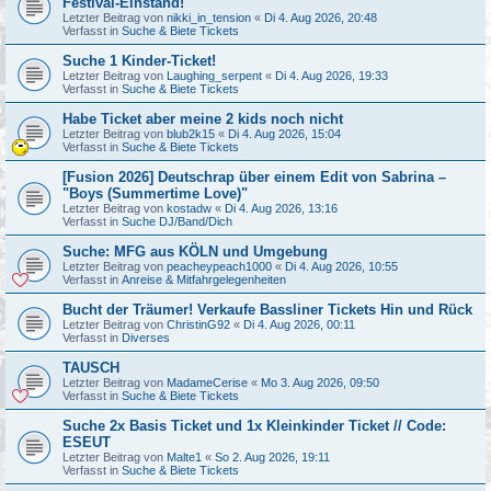
Festival-Einstand!
Letzter Beitrag von
nikki_in_tension
«
Di 4. Aug 2026, 20:48
Verfasst in
Suche & Biete Tickets
Suche 1 Kinder-Ticket!
Letzter Beitrag von
Laughing_serpent
«
Di 4. Aug 2026, 19:33
Verfasst in
Suche & Biete Tickets
Habe Ticket aber meine 2 kids noch nicht
Letzter Beitrag von
blub2k15
«
Di 4. Aug 2026, 15:04
Verfasst in
Suche & Biete Tickets
[Fusion 2026] Deutschrap über einem Edit von Sabrina –
"Boys (Summertime Love)"
Letzter Beitrag von
kostadw
«
Di 4. Aug 2026, 13:16
Verfasst in
Suche DJ/Band/Dich
Suche: MFG aus KÖLN und Umgebung
Letzter Beitrag von
peacheypeach1000
«
Di 4. Aug 2026, 10:55
Verfasst in
Anreise & Mitfahrgelegenheiten
Bucht der Träumer! Verkaufe Bassliner Tickets Hin und Rück
Letzter Beitrag von
ChristinG92
«
Di 4. Aug 2026, 00:11
Verfasst in
Diverses
TAUSCH
Letzter Beitrag von
MadameCerise
«
Mo 3. Aug 2026, 09:50
Verfasst in
Suche & Biete Tickets
Suche 2x Basis Ticket und 1x Kleinkinder Ticket // Code:
ESEUT
Letzter Beitrag von
Malte1
«
So 2. Aug 2026, 19:11
Verfasst in
Suche & Biete Tickets