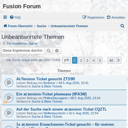
Fusion Forum
FAQ
Registrieren
Anmelden
S
Foren-Übersicht
Suche
Unbeantwortete Themen
u
Unbeantwortete Themen
c
Zur erweiterten Suche
h
Suche
Erweiterte Suche
e
Seite
1
von
40
1
2
3
4
5
40
Nä
Die Suche ergab mehr als 1000 Treffer
…
Themen
At:Tension Ticket gesucht ZTS9R
Letzter Beitrag von
floritoner
«
Mi 5. Aug 2026, 15:41
Verfasst in
Suche & Biete Tickets
Ein at.tension-Ticket pleeeease (9FA3W)
Letzter Beitrag von
PhilineSauvageot
«
Mi 5. Aug 2026, 13:24
Verfasst in
Suche & Biete Tickets
Auf der Suche nach einem at.tension Ticket CQZTL
Letzter Beitrag von
Wellentaucherin
«
Di 4. Aug 2026, 22:54
Verfasst in
Suche & Biete Tickets
1x at.tension Erwachsenen-Ticket gesucht – für meinen