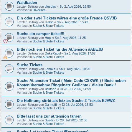
Waldbaden
Letzter Beitrag von
diesdas
«
So 2. Aug 2026, 16:50
Verfasst in
Diverses
Ein oder zwei Tickets wären eine große Freude QSV3B
Letzter Beitrag von
Isakio
«
So 2. Aug 2026, 15:43
Verfasst in
Suche & Biete Tickets
Suche ein camper ticket!!!
Letzter Beitrag von
Hopi
«
So 2. Aug 2026, 11:25
Verfasst in
Suche & Biete Tickets
Bitte noch ein Ticket für die At.tension #ABE3B
Letzter Beitrag von
DukeRaoul
«
Sa 1. Aug 2026, 17:07
Verfasst in
Suche & Biete Tickets
Suche Tickets
Letzter Beitrag von
Lenaxs
«
Sa 1. Aug 2026, 10:20
Verfasst in
Suche & Biete Tickets
Suche At.tension Ticket ( Mein Code CSKWK ) / Biete neben
Kostenübernahme Ringelnatz Gedichte / Vielen Dank !
Letzter Beitrag von
iliailitsch
«
Di 28. Jul 2026, 14:59
Verfasst in
Suche & Biete Tickets
Die Hoffnung stirbt als letztes Suche 2 Tickets EJAWZ
Letzter Beitrag von
Da muffin
«
Di 28. Jul 2026, 13:53
Verfasst in
Suche & Biete Tickets
Bitte lasst uns zur at.tension fahren
Letzter Beitrag von
Suedi
«
Di 28. Jul 2026, 12:58
Verfasst in
Suche & Biete Tickets
Suche 1 at.tension Ticket (Erwachsene)