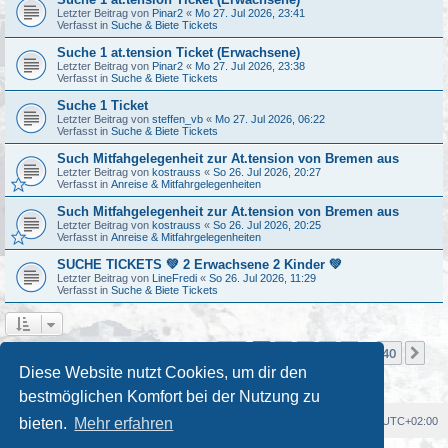
Letzter Beitrag von
Pinar2
«
Mo 27. Jul 2026, 23:41
Verfasst in
Suche & Biete Tickets
Suche 1 at.tension Ticket (Erwachsene)
Letzter Beitrag von
Pinar2
«
Mo 27. Jul 2026, 23:38
Verfasst in
Suche & Biete Tickets
Suche 1 Ticket
Letzter Beitrag von
steffen_vb
«
Mo 27. Jul 2026, 06:22
Verfasst in
Suche & Biete Tickets
Such Mitfahgelegenheit zur At.tension von Bremen aus
Letzter Beitrag von
kostrauss
«
So 26. Jul 2026, 20:27
Verfasst in
Anreise & Mitfahrgelegenheiten
Such Mitfahgelegenheit zur At.tension von Bremen aus
Letzter Beitrag von
kostrauss
«
So 26. Jul 2026, 20:25
Verfasst in
Anreise & Mitfahrgelegenheiten
SUCHE TICKETS 💚 2 Erwachsene 2 Kinder 💚
Letzter Beitrag von
LineFredi
«
So 26. Jul 2026, 11:29
Verfasst in
Suche & Biete Tickets
Seite
1
von
40
1
2
3
4
5
40
Nä
Die Suche ergab mehr als 1000 Treffer
…
Diese Website nutzt Cookies, um dir den
bestmöglichen Komfort bei der Nutzung zu
Foren-Übersicht
Alle Cookies löschen
Alle Zeiten sind
UTC+02:00
bieten.
Mehr erfahren