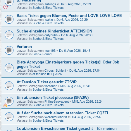
(Erwachsene)
Letzter Beitrag von
Jählings
«
Do 6. Aug 2026, 22:39
Verfasst in
Suche & Biete Tickets
Basis-Ticket gegen Blumen, Pesto und LOVE LOVE LOVE
Letzter Beitrag von
Isakio
«
Do 6. Aug 2026, 22:29
Verfasst in
Suche & Biete Tickets
Suche einzelnes Kinderticket ATTENSION
Letzter Beitrag von
catycuba
«
Do 6. Aug 2026, 20:30
Verfasst in
Suche & Biete Tickets
Verloren
Letzter Beitrag von
Itschi93
«
Do 6. Aug 2026, 19:48
Verfasst in
Lost & Found
Biete Acroyoga Einsteigerkurs gegen Ticket(s)! Oder Job
gegen Ticket
Letzter Beitrag von
Circus_Schleni
«
Do 6. Aug 2026, 17:04
Verfasst in
at.tension #11 | 2026
At:Tension Ticket gesucht ZTS9R
Letzter Beitrag von
floritoner
«
Mi 5. Aug 2026, 15:41
Verfasst in
Suche & Biete Tickets
Ein at.tension-Ticket pleeeease (9FA3W)
Letzter Beitrag von
PhilineSauvageot
«
Mi 5. Aug 2026, 13:24
Verfasst in
Suche & Biete Tickets
Auf der Suche nach einem at.tension Ticket CQZTL
Letzter Beitrag von
Wellentaucherin
«
Di 4. Aug 2026, 22:54
Verfasst in
Suche & Biete Tickets
1x at.tension Erwachsenen-Ticket gesucht – für meinen