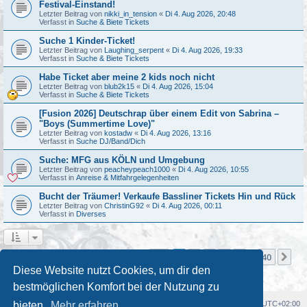
Festival-Einstand!
Letzter Beitrag von
nikki_in_tension
«
Di 4. Aug 2026, 20:48
Verfasst in
Suche & Biete Tickets
Suche 1 Kinder-Ticket!
Letzter Beitrag von
Laughing_serpent
«
Di 4. Aug 2026, 19:33
Verfasst in
Suche & Biete Tickets
Habe Ticket aber meine 2 kids noch nicht
Letzter Beitrag von
blub2k15
«
Di 4. Aug 2026, 15:04
Verfasst in
Suche & Biete Tickets
[Fusion 2026] Deutschrap über einem Edit von Sabrina –
"Boys (Summertime Love)"
Letzter Beitrag von
kostadw
«
Di 4. Aug 2026, 13:16
Verfasst in
Suche DJ/Band/Dich
Suche: MFG aus KÖLN und Umgebung
Letzter Beitrag von
peacheypeach1000
«
Di 4. Aug 2026, 10:55
Verfasst in
Anreise & Mitfahrgelegenheiten
Bucht der Träumer! Verkaufe Bassliner Tickets Hin und Rück
Letzter Beitrag von
ChristinG92
«
Di 4. Aug 2026, 00:11
Verfasst in
Diverses
Seite
1
von
40
1
2
3
4
5
40
Nä
Die Suche ergab mehr als 1000 Treffer
…
Diese Website nutzt Cookies, um dir den
bestmöglichen Komfort bei der Nutzung zu
Foren-Übersicht
Alle Cookies löschen
Alle Zeiten sind
UTC+02:00
bieten.
Mehr erfahren