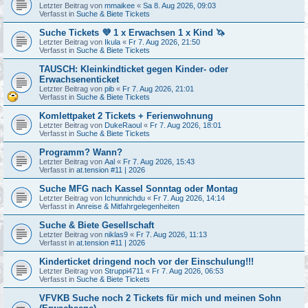
Letzter Beitrag von
mmaikee
«
Sa 8. Aug 2026, 09:03
Verfasst in
Suche & Biete Tickets
Suche Tickets 💜 1 x Erwachsen 1 x Kind 🦄
Letzter Beitrag von
Ikula
«
Fr 7. Aug 2026, 21:50
Verfasst in
Suche & Biete Tickets
TAUSCH: Kleinkindticket gegen Kinder- oder
Erwachsenenticket
Letzter Beitrag von
pib
«
Fr 7. Aug 2026, 21:01
Verfasst in
Suche & Biete Tickets
Komlettpaket 2 Tickets + Ferienwohnung
Letzter Beitrag von
DukeRaoul
«
Fr 7. Aug 2026, 18:01
Verfasst in
Suche & Biete Tickets
Programm? Wann?
Letzter Beitrag von
Aal
«
Fr 7. Aug 2026, 15:43
Verfasst in
at.tension #11 | 2026
Suche MFG nach Kassel Sonntag oder Montag
Letzter Beitrag von
Ichunnichdu
«
Fr 7. Aug 2026, 14:14
Verfasst in
Anreise & Mitfahrgelegenheiten
Suche & Biete Gesellschaft
Letzter Beitrag von
niklas9
«
Fr 7. Aug 2026, 11:13
Verfasst in
at.tension #11 | 2026
Kinderticket dringend noch vor der Einschulung!!!
Letzter Beitrag von
Struppi4711
«
Fr 7. Aug 2026, 06:53
Verfasst in
Suche & Biete Tickets
VFVKB Suche noch 2 Tickets für mich und meinen Sohn