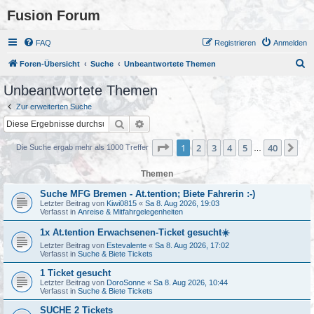
Fusion Forum
FAQ
Registrieren
Anmelden
S
Foren-Übersicht
Suche
Unbeantwortete Themen
u
Unbeantwortete Themen
c
Zur erweiterten Suche
h
Suche
Erweiterte Suche
e
Seite
1
von
40
1
2
3
4
5
40
Nä
Die Suche ergab mehr als 1000 Treffer
…
Themen
Suche MFG Bremen - At.tention; Biete Fahrerin :-)
Letzter Beitrag von
Kiwi0815
«
Sa 8. Aug 2026, 19:03
Verfasst in
Anreise & Mitfahrgelegenheiten
1x At.tention Erwachsenen-Ticket gesucht☀️
Letzter Beitrag von
Estevalente
«
Sa 8. Aug 2026, 17:02
Verfasst in
Suche & Biete Tickets
1 Ticket gesucht
Letzter Beitrag von
DoroSonne
«
Sa 8. Aug 2026, 10:44
Verfasst in
Suche & Biete Tickets
SUCHE 2 Tickets