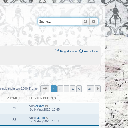
Suche
Erweiterte Suche
Registrieren
Anmelden
Seite
1
von
40
1
2
3
4
5
40
Nächste
ergab mehr als 1000 Treffer
…
ZUGRIFFE
LETZTER BEITRAG
von
crsbdt
29
So 9. Aug 2026, 10:45
von
bazobi
28
So 9. Aug 2026, 10:11