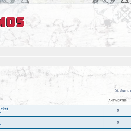
Die Suche 
ANTWORTEN
icket
0
s
0
s