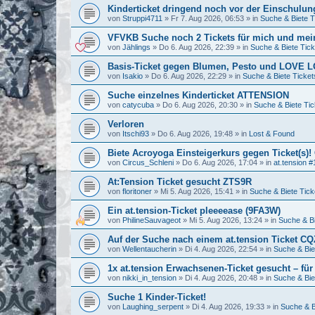
Kinderticket dringend noch vor der Einschulung
von
Struppi4711
»
Fr 7. Aug 2026, 06:53
» in
Suche & Biete T
VFVKB Suche noch 2 Tickets für mich und mei
von
Jählings
»
Do 6. Aug 2026, 22:39
» in
Suche & Biete Tick
Basis-Ticket gegen Blumen, Pesto und LOVE
von
Isakio
»
Do 6. Aug 2026, 22:29
» in
Suche & Biete Ticket
Suche einzelnes Kinderticket ATTENSION
von
catycuba
»
Do 6. Aug 2026, 20:30
» in
Suche & Biete Tic
Verloren
von
Itschi93
»
Do 6. Aug 2026, 19:48
» in
Lost & Found
Biete Acroyoga Einsteigerkurs gegen Ticket(s)!
von
Circus_Schleni
»
Do 6. Aug 2026, 17:04
» in
at.tension #
At:Tension Ticket gesucht ZTS9R
von
floritoner
»
Mi 5. Aug 2026, 15:41
» in
Suche & Biete Tick
Ein at.tension-Ticket pleeeease (9FA3W)
von
PhilineSauvageot
»
Mi 5. Aug 2026, 13:24
» in
Suche & Bi
Auf der Suche nach einem at.tension Ticket C
von
Wellentaucherin
»
Di 4. Aug 2026, 22:54
» in
Suche & Bie
1x at.tension Erwachsenen-Ticket gesucht – für
von
nikki_in_tension
»
Di 4. Aug 2026, 20:48
» in
Suche & Bie
Suche 1 Kinder-Ticket!
von
Laughing_serpent
»
Di 4. Aug 2026, 19:33
» in
Suche & B