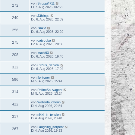
von
Struppi4711
272
Fr 7. Aug 2026, 06:53
von
Jählings
240
Do 6. Aug 2026, 22:39
von
Isakio
256
Do 6. Aug 2026, 22:29
von
catycuba
275
Do 6. Aug 2026, 20:30
von
Itschi93
208
Do 6. Aug 2026, 19:48
von
Circus_Schleni
312
Do 6. Aug 2026, 17:04
von
floritoner
596
Mi 5. Aug 2026, 15:41
von
PhilineSauvageot
314
Mi 5. Aug 2026, 13:24
von
Wellentaucherin
422
Di 4. Aug 2026, 22:54
von
nikki_in_tension
317
Di 4. Aug 2026, 20:48
von
Laughing_serpent
267
Di 4. Aug 2026, 19:33