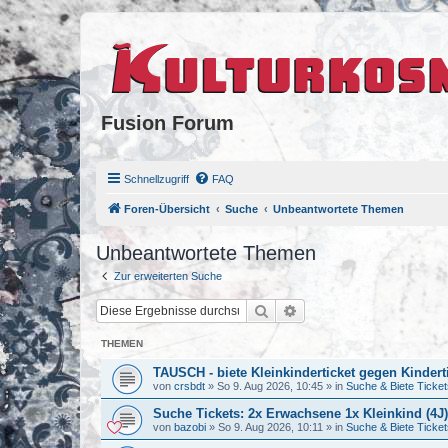
Fusion Forum
Schnellzugriff
FAQ
Foren-Übersicht
Suche
Unbeantwortete Themen
Unbeantwortete Themen
Zur erweiterten Suche
Suche
Erweiterte Suche
THEMEN
TAUSCH - biete Kleinkinderticket gegen Kindert
von
crsbdt
»
So 9. Aug 2026, 10:45
» in
Suche & Biete Ticket
Suche Tickets: 2x Erwachsene 1x Kleinkind (4J)
von
bazobi
»
So 9. Aug 2026, 10:11
» in
Suche & Biete Ticket