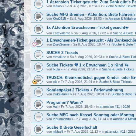
1 At.tension Ticket gesucht. Zum Dank gibt's
von
Isakio
»
So 9. Aug 2026, 07:34
» in
Suche & Biete Ticket
Suche MFG Bremen - At.tention; Biete Fahrerin :
von
Kiwi0815
»
Sa 8. Aug 2026, 19:03
» in
Anreise & Mitfahrg
1x At.tention Erwachsenen-Ticket gesucht☀️
von
Estevalente
»
Sa 8. Aug 2026, 17:02
» in
Suche & Biete 
1 Erwachsenen-Ticket gesucht - Als Dankeschö
von
DoroSonne
»
Sa 8. Aug 2026, 10:44
» in
Suche & Biete T
SUCHE 2 Tickets
von
mmaikee
»
Sa 8. Aug 2026, 09:03
» in
Suche & Biete Tic
Suche Tickets 💜 1 x Erwachsen 1 x Kind 🦄
von
Ikula
»
Fr 7. Aug 2026, 21:50
» in
Suche & Biete Tickets
TAUSCH: Kleinkindticket gegen Kinder- oder E
von
pib
»
Fr 7. Aug 2026, 21:01
» in
Suche & Biete Tickets
Komlettpaket 2 Tickets + Ferienwohnung
von
DukeRaoul
»
Fr 7. Aug 2026, 18:01
» in
Suche & Biete T
Programm? Wann?
von
Aal
»
Fr 7. Aug 2026, 15:43
» in
at.tension #11 | 2026
Suche MFG nach Kassel Sonntag oder Montag
von
Ichunnichdu
»
Fr 7. Aug 2026, 14:14
» in
Anreise & Mitfa
Suche & Biete Gesellschaft
von
niklas9
»
Fr 7. Aug 2026, 11:13
» in
at.tension #11 | 2026