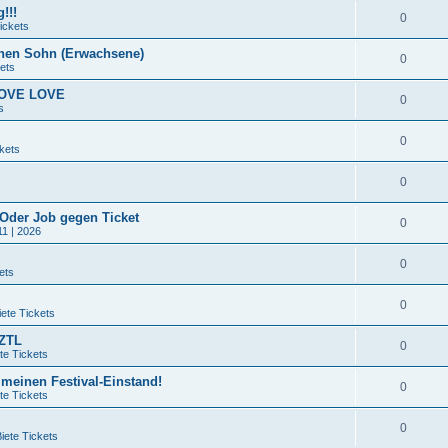
!!!
0
ickets
nen Sohn (Erwachsene)
0
ets
 LOVE LOVE
0
s
0
kets
0
 Oder Job gegen Ticket
0
11 | 2026
0
ets
0
ete Tickets
QZTL
0
te Tickets
 meinen Festival-Einstand!
0
te Tickets
0
iete Tickets