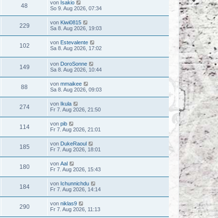
von
Isakio
48
So 9. Aug 2026, 07:34
von
Kiwi0815
229
Sa 8. Aug 2026, 19:03
von
Estevalente
102
Sa 8. Aug 2026, 17:02
von
DoroSonne
149
Sa 8. Aug 2026, 10:44
von
mmaikee
88
Sa 8. Aug 2026, 09:03
von
Ikula
274
Fr 7. Aug 2026, 21:50
von
pib
114
Fr 7. Aug 2026, 21:01
von
DukeRaoul
185
Fr 7. Aug 2026, 18:01
von
Aal
180
Fr 7. Aug 2026, 15:43
von
Ichunnichdu
184
Fr 7. Aug 2026, 14:14
von
niklas9
290
Fr 7. Aug 2026, 11:13