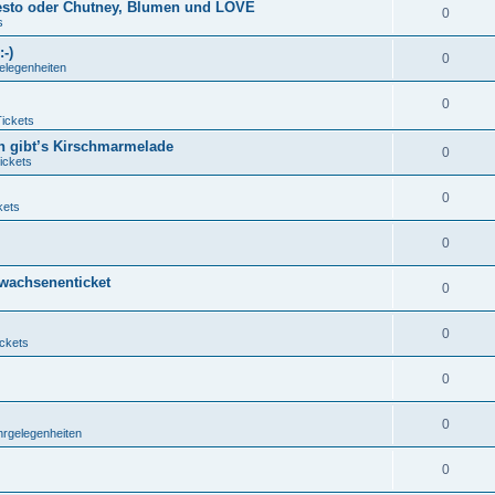
 Pesto oder Chutney, Blumen und LOVE
0
s
-)
0
elegenheiten
0
Tickets
n gibt’s Kirschmarmelade
0
ickets
0
kets
0
rwachsenenticket
0
0
ickets
0
0
hrgelegenheiten
0