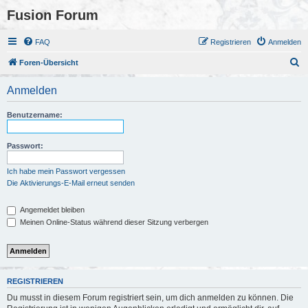
Fusion Forum
FAQ
Registrieren
Anmelden
S
Foren-Übersicht
u
Anmelden
c
h
Benutzername:
e
Passwort:
Ich habe mein Passwort vergessen
Die Aktivierungs-E-Mail erneut senden
Angemeldet bleiben
Meinen Online-Status während dieser Sitzung verbergen
REGISTRIEREN
Du musst in diesem Forum registriert sein, um dich anmelden zu können. Die