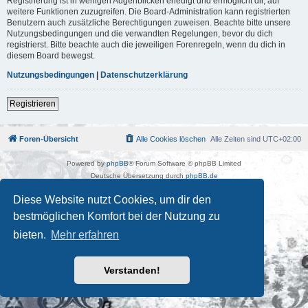
Registrierung ist in wenigen Augenblicken erledigt und ermöglicht dir, auf
weitere Funktionen zuzugreifen. Die Board-Administration kann registrierten
Benutzern auch zusätzliche Berechtigungen zuweisen. Beachte bitte unsere
Nutzungsbedingungen und die verwandten Regelungen, bevor du dich
registrierst. Bitte beachte auch die jeweiligen Forenregeln, wenn du dich in
diesem Board bewegst.
Nutzungsbedingungen
|
Datenschutzerklärung
Registrieren
Foren-Übersicht
Alle Cookies löschen
Alle Zeiten sind
UTC+02:00
Powered by
phpBB
® Forum Software © phpBB Limited
Deutsche Übersetzung durch
phpBB.de
Kulturkosmos Müritz e.V
|
Fusion Festival
|
Mastodon
|
Diese Website nutzt Cookies, um dir den
Datenschutz
|
Nutzungsbedingungen
bestmöglichen Komfort bei der Nutzung zu
bieten.
Mehr erfahren
Verstanden!