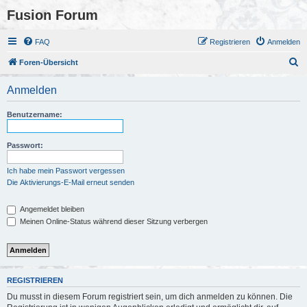
Fusion Forum
FAQ
Registrieren
Anmelden
S
Foren-Übersicht
u
Anmelden
c
h
Benutzername:
e
Passwort:
Ich habe mein Passwort vergessen
Die Aktivierungs-E-Mail erneut senden
Angemeldet bleiben
Meinen Online-Status während dieser Sitzung verbergen
REGISTRIEREN
Du musst in diesem Forum registriert sein, um dich anmelden zu können. Die