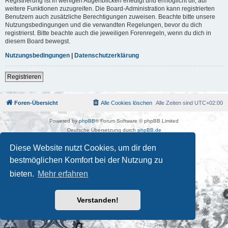
Registrierung ist in wenigen Augenblicken erledigt und ermöglicht dir, auf
weitere Funktionen zuzugreifen. Die Board-Administration kann registrierten
Benutzern auch zusätzliche Berechtigungen zuweisen. Beachte bitte unsere
Nutzungsbedingungen und die verwandten Regelungen, bevor du dich
registrierst. Bitte beachte auch die jeweiligen Forenregeln, wenn du dich in
diesem Board bewegst.
Nutzungsbedingungen
|
Datenschutzerklärung
Registrieren
Foren-Übersicht
Alle Cookies löschen
Alle Zeiten sind
UTC+02:00
Powered by
phpBB
® Forum Software © phpBB Limited
Deutsche Übersetzung durch
phpBB.de
Kulturkosmos Müritz e.V
|
Fusion Festival
|
Mastodon
|
Diese Website nutzt Cookies, um dir den
Datenschutz
|
Nutzungsbedingungen
bestmöglichen Komfort bei der Nutzung zu
bieten.
Mehr erfahren
Verstanden!