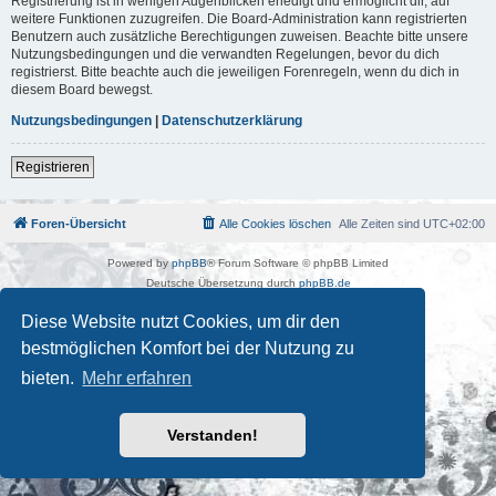
Registrierung ist in wenigen Augenblicken erledigt und ermöglicht dir, auf
weitere Funktionen zuzugreifen. Die Board-Administration kann registrierten
Benutzern auch zusätzliche Berechtigungen zuweisen. Beachte bitte unsere
Nutzungsbedingungen und die verwandten Regelungen, bevor du dich
registrierst. Bitte beachte auch die jeweiligen Forenregeln, wenn du dich in
diesem Board bewegst.
Nutzungsbedingungen
|
Datenschutzerklärung
Registrieren
Foren-Übersicht
Alle Cookies löschen
Alle Zeiten sind
UTC+02:00
Powered by
phpBB
® Forum Software © phpBB Limited
Deutsche Übersetzung durch
phpBB.de
Kulturkosmos Müritz e.V
|
Fusion Festival
|
Mastodon
|
Diese Website nutzt Cookies, um dir den
Datenschutz
|
Nutzungsbedingungen
bestmöglichen Komfort bei der Nutzung zu
bieten.
Mehr erfahren
Verstanden!