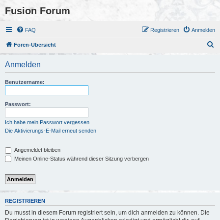
Fusion Forum
FAQ
Registrieren
Anmelden
S
Foren-Übersicht
u
Anmelden
c
h
Benutzername:
e
Passwort:
Ich habe mein Passwort vergessen
Die Aktivierungs-E-Mail erneut senden
Angemeldet bleiben
Meinen Online-Status während dieser Sitzung verbergen
REGISTRIEREN
Du musst in diesem Forum registriert sein, um dich anmelden zu können. Die