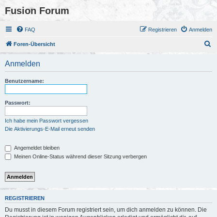
Fusion Forum
FAQ
Registrieren
Anmelden
S
Foren-Übersicht
u
Anmelden
c
h
Benutzername:
e
Passwort:
Ich habe mein Passwort vergessen
Die Aktivierungs-E-Mail erneut senden
Angemeldet bleiben
Meinen Online-Status während dieser Sitzung verbergen
REGISTRIEREN
Du musst in diesem Forum registriert sein, um dich anmelden zu können. Die