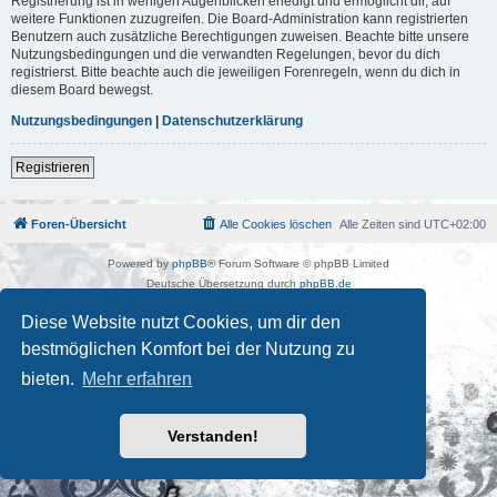
Registrierung ist in wenigen Augenblicken erledigt und ermöglicht dir, auf
weitere Funktionen zuzugreifen. Die Board-Administration kann registrierten
Benutzern auch zusätzliche Berechtigungen zuweisen. Beachte bitte unsere
Nutzungsbedingungen und die verwandten Regelungen, bevor du dich
registrierst. Bitte beachte auch die jeweiligen Forenregeln, wenn du dich in
diesem Board bewegst.
Nutzungsbedingungen
|
Datenschutzerklärung
Registrieren
Foren-Übersicht
Alle Cookies löschen
Alle Zeiten sind
UTC+02:00
Powered by
phpBB
® Forum Software © phpBB Limited
Deutsche Übersetzung durch
phpBB.de
Kulturkosmos Müritz e.V
|
Fusion Festival
|
Mastodon
|
Diese Website nutzt Cookies, um dir den
Datenschutz
|
Nutzungsbedingungen
bestmöglichen Komfort bei der Nutzung zu
bieten.
Mehr erfahren
Verstanden!