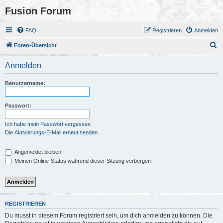
Fusion Forum
FAQ
Registrieren
Anmelden
S
Foren-Übersicht
u
Anmelden
c
h
Benutzername:
e
Passwort:
Ich habe mein Passwort vergessen
Die Aktivierungs-E-Mail erneut senden
Angemeldet bleiben
Meinen Online-Status während dieser Sitzung verbergen
REGISTRIEREN
Du musst in diesem Forum registriert sein, um dich anmelden zu können. Die