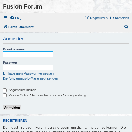
Fusion Forum
FAQ
Registrieren
Anmelden
S
Foren-Übersicht
u
Anmelden
c
h
Benutzername:
e
Passwort:
Ich habe mein Passwort vergessen
Die Aktivierungs-E-Mail erneut senden
Angemeldet bleiben
Meinen Online-Status während dieser Sitzung verbergen
REGISTRIEREN
Du musst in diesem Forum registriert sein, um dich anmelden zu können. Die