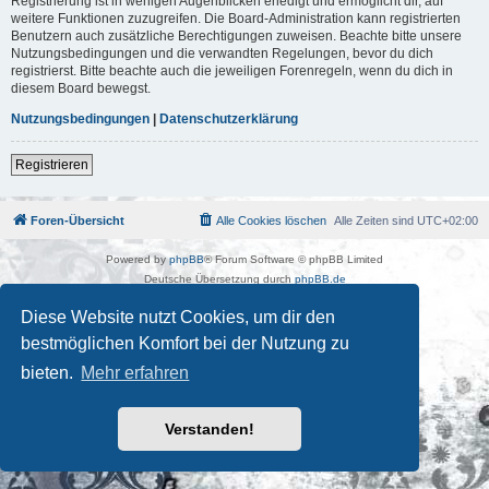
Registrierung ist in wenigen Augenblicken erledigt und ermöglicht dir, auf
weitere Funktionen zuzugreifen. Die Board-Administration kann registrierten
Benutzern auch zusätzliche Berechtigungen zuweisen. Beachte bitte unsere
Nutzungsbedingungen und die verwandten Regelungen, bevor du dich
registrierst. Bitte beachte auch die jeweiligen Forenregeln, wenn du dich in
diesem Board bewegst.
Nutzungsbedingungen
|
Datenschutzerklärung
Registrieren
Foren-Übersicht
Alle Cookies löschen
Alle Zeiten sind
UTC+02:00
Powered by
phpBB
® Forum Software © phpBB Limited
Deutsche Übersetzung durch
phpBB.de
Kulturkosmos Müritz e.V
|
Fusion Festival
|
Mastodon
|
Diese Website nutzt Cookies, um dir den
Datenschutz
|
Nutzungsbedingungen
bestmöglichen Komfort bei der Nutzung zu
bieten.
Mehr erfahren
Verstanden!