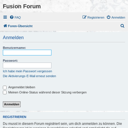
Fusion Forum
FAQ
Registrieren
Anmelden
S
Foren-Übersicht
u
Anmelden
c
h
Benutzername:
e
Passwort:
Ich habe mein Passwort vergessen
Die Aktivierungs-E-Mail erneut senden
Angemeldet bleiben
Meinen Online-Status während dieser Sitzung verbergen
REGISTRIEREN
Du musst in diesem Forum registriert sein, um dich anmelden zu können. Die