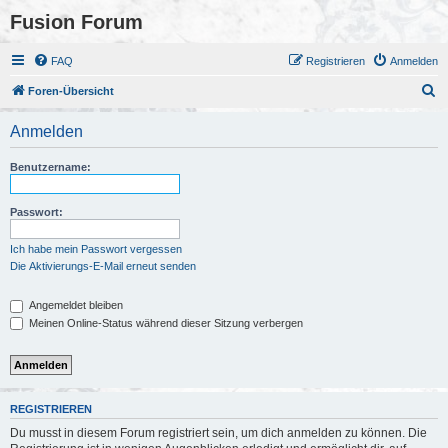
Fusion Forum
FAQ
Registrieren
Anmelden
S
Foren-Übersicht
u
Anmelden
c
h
Benutzername:
e
Passwort:
Ich habe mein Passwort vergessen
Die Aktivierungs-E-Mail erneut senden
Angemeldet bleiben
Meinen Online-Status während dieser Sitzung verbergen
REGISTRIEREN
Du musst in diesem Forum registriert sein, um dich anmelden zu können. Die