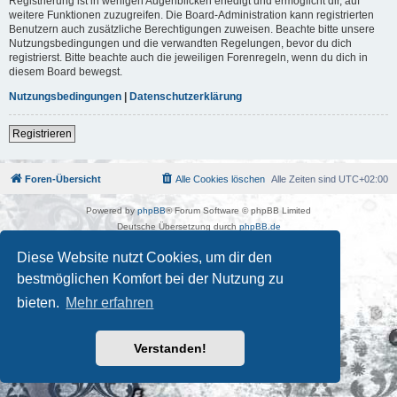
Registrierung ist in wenigen Augenblicken erledigt und ermöglicht dir, auf
weitere Funktionen zuzugreifen. Die Board-Administration kann registrierten
Benutzern auch zusätzliche Berechtigungen zuweisen. Beachte bitte unsere
Nutzungsbedingungen und die verwandten Regelungen, bevor du dich
registrierst. Bitte beachte auch die jeweiligen Forenregeln, wenn du dich in
diesem Board bewegst.
Nutzungsbedingungen
|
Datenschutzerklärung
Registrieren
Foren-Übersicht
Alle Cookies löschen
Alle Zeiten sind
UTC+02:00
Powered by
phpBB
® Forum Software © phpBB Limited
Deutsche Übersetzung durch
phpBB.de
Kulturkosmos Müritz e.V
|
Fusion Festival
|
Mastodon
|
Diese Website nutzt Cookies, um dir den
Datenschutz
|
Nutzungsbedingungen
bestmöglichen Komfort bei der Nutzung zu
bieten.
Mehr erfahren
Verstanden!