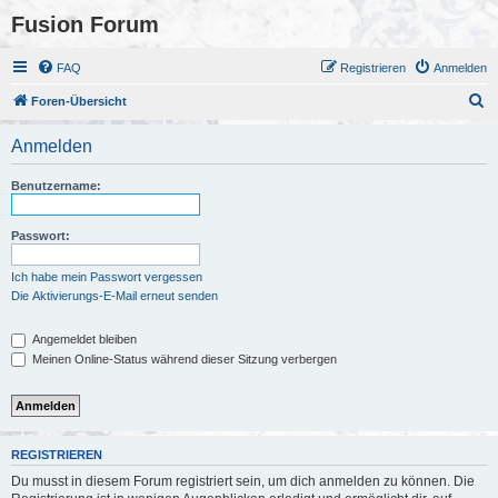
Fusion Forum
FAQ
Registrieren
Anmelden
S
Foren-Übersicht
u
Anmelden
c
h
Benutzername:
e
Passwort:
Ich habe mein Passwort vergessen
Die Aktivierungs-E-Mail erneut senden
Angemeldet bleiben
Meinen Online-Status während dieser Sitzung verbergen
REGISTRIEREN
Du musst in diesem Forum registriert sein, um dich anmelden zu können. Die