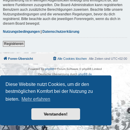
Registrierung ist in wenigen Augenblicken erledigt und ermöglicht dir, auf
weitere Funktionen zuzugreifen. Die Board-Administration kann registrierten
Benutzern auch zusätzliche Berechtigungen zuweisen. Beachte bitte unsere
Nutzungsbedingungen und die verwandten Regelungen, bevor du dich
registrierst. Bitte beachte auch die jeweiligen Forenregeln, wenn du dich in
diesem Board bewegst.
Nutzungsbedingungen
|
Datenschutzerklärung
Registrieren
Foren-Übersicht
Alle Cookies löschen
Alle Zeiten sind
UTC+02:00
Powered by
phpBB
® Forum Software © phpBB Limited
Deutsche Übersetzung durch
phpBB.de
Kulturkosmos Müritz e.V
|
Fusion Festival
|
Mastodon
|
Diese Website nutzt Cookies, um dir den
Datenschutz
|
Nutzungsbedingungen
bestmöglichen Komfort bei der Nutzung zu
bieten.
Mehr erfahren
Verstanden!